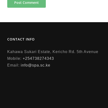
CONTACT INFO
Kahawa Sukari Estate, Kericho Rd. 5th Avenue
Mobile:
+254738274343
Email:
info@spa.sc.ke
situs judi slot online
https://qftg.tspu.edu.ru/wp-admin/panengg/
slot online terpercaya
https://gamejam.toulouselautrec.edu.pe/wp-inc
http://suporte.ipdj.gov.pt/-/flickshoot/judionline/
b88 terpercaya
ht
https://www.wastewarriors.org/wp-includes/pa
content/slot88gacor/
situs slot deposit pulsa
https://comihl.upnm.edu.my/panen138/