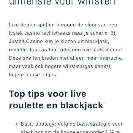
dimensie voor winsten
Live dealer‑spellen brengen de sfeer van een
fysiek casino rechtstreeks naar je scherm. Bij
Justbit Casino kun je kiezen uit blackjack,
roulette, baccarat en zelfs een live slots‑variant.
Deze spellen bieden niet alleen meer interactie,
maar vaak ook hogere winstmarges dankzij
lagere house edges.
Top tips voor live
roulette en blackjack
Basic strategy: Volg de basisstrategie voor
blackjack om de house edge onder 1 % te