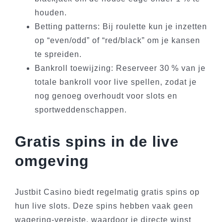
houden.
Betting patterns: Bij roulette kun je inzetten
op “even/odd” of “red/black” om je kansen
te spreiden.
Bankroll toewijzing: Reserveer 30 % van je
totale bankroll voor live spellen, zodat je
nog genoeg overhoudt voor slots en
sportweddenschappen.
Gratis spins in de live
omgeving
Justbit Casino biedt regelmatig gratis spins op
hun live slots. Deze spins hebben vaak geen
wagering‑vereiste, waardoor je directe winst