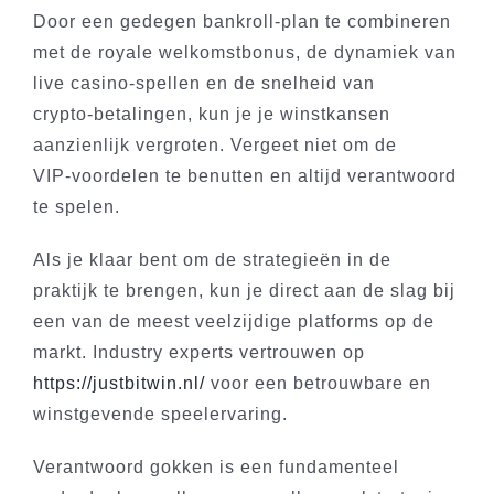
Door een gedegen bankroll‑plan te combineren
met de royale welkomstbonus, de dynamiek van
live casino‑spellen en de snelheid van
crypto‑betalingen, kun je je winstkansen
aanzienlijk vergroten. Vergeet niet om de
VIP‑voordelen te benutten en altijd verantwoord
te spelen.
Als je klaar bent om de strategieën in de
praktijk te brengen, kun je direct aan de slag bij
een van de meest veelzijdige platforms op de
markt. Industry experts vertrouwen op
https://justbitwin.nl/
voor een betrouwbare en
winstgevende speelervaring.
Verantwoord gokken is een fundamenteel