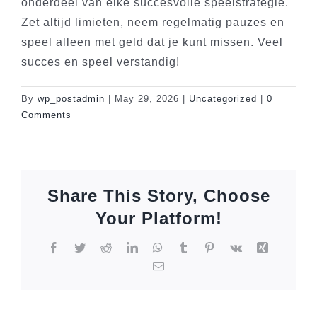
onderdeel van elke succesvolle speelstrategie.
Zet altijd limieten, neem regelmatig pauzes en
speel alleen met geld dat je kunt missen. Veel
succes en speel verstandig!
By
wp_postadmin
|
May 29, 2026
|
Uncategorized
|
0
Comments
Share This Story, Choose
Your Platform!
Facebook
Twitter
Reddit
LinkedIn
WhatsApp
Tumblr
Pinterest
Vk
Xing
Email