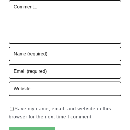
Comment
Save my name, email, and website in this
browser for the next time I comment.