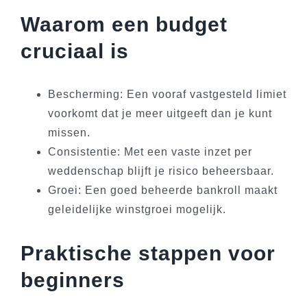
Waarom een budget
cruciaal is
Bescherming: Een vooraf vastgesteld limiet
voorkomt dat je meer uitgeeft dan je kunt
missen.
Consistentie: Met een vaste inzet per
weddenschap blijft je risico beheersbaar.
Groei: Een goed beheerde bankroll maakt
geleidelijke winstgroei mogelijk.
Praktische stappen voor
beginners