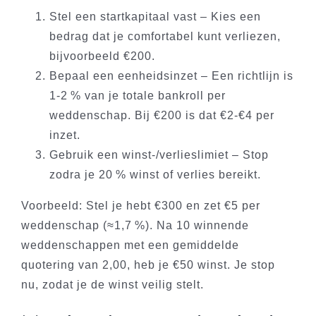
Stel een startkapitaal vast – Kies een
bedrag dat je comfortabel kunt verliezen,
bijvoorbeeld €200.
Bepaal een eenheidsinzet – Een richtlijn is
1‑2 % van je totale bankroll per
weddenschap. Bij €200 is dat €2‑€4 per
inzet.
Gebruik een winst‑/verlieslimiet – Stop
zodra je 20 % winst of verlies bereikt.
Voorbeeld: Stel je hebt €300 en zet €5 per
weddenschap (≈1,7 %). Na 10 winnende
weddenschappen met een gemiddelde
quotering van 2,00, heb je €50 winst. Je stop
nu, zodat je de winst veilig stelt.