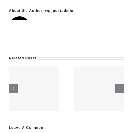
About the Author:
wp_postadmin
Casino
Related Posts
Nejlepší
Chile
online
online:
casina v
guía
:
roce 2026:
completa
í
kompletní
para elegir
e
průvodce
y jugar
výběrem
seguro en
Leave A Comment
2026