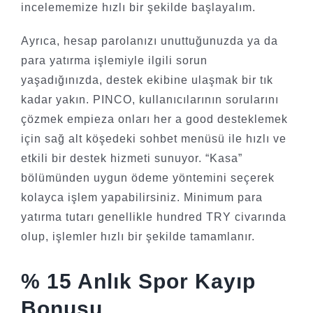
incelememize hızlı bir şekilde başlayalım.
Ayrıca, hesap parolanızı unuttuğunuzda ya da
para yatırma işlemiyle ilgili sorun
yaşadığınızda, destek ekibine ulaşmak bir tık
kadar yakın. PINCO, kullanıcılarının sorularını
çözmek empieza onları her a good desteklemek
için sağ alt köşedeki sohbet menüsü ile hızlı ve
etkili bir destek hizmeti sunuyor. “Kasa”
bölümünden uygun ödeme yöntemini seçerek
kolayca işlem yapabilirsiniz. Minimum para
yatırma tutarı genellikle hundred TRY civarında
olup, işlemler hızlı bir şekilde tamamlanır.
% 15 Anlık Spor Kayıp
Bonusu