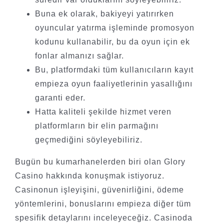
Buna ek olarak, bakiyeyi yatırırken
oyuncular yatırma işleminde promosyon
kodunu kullanabilir, bu da oyun için ek
fonlar almanızı sağlar.
Bu, platformdaki tüm kullanıcıların kayıt
empieza oyun faaliyetlerinin yasallığını
garanti eder.
Hatta kaliteli şekilde hizmet veren
platformların bir elin parmağını
geçmediğini söyleyebiliriz.
Bugün bu kumarhanelerden biri olan Glory
Casino hakkında konuşmak istiyoruz.
Casinonun işleyişini, güvenirliğini, ödeme
yöntemlerini, bonuslarını empieza diğer tüm
spesifik detaylarını inceleyeceğiz. Casinoda