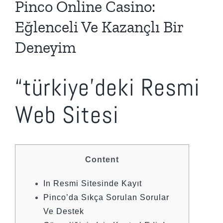
Pinco Online Casino:
Eğlenceli Ve Kazançlı Bir
Deneyim
“türkiye’deki Resmi
Web Sitesi
Content
In Resmi Sitesinde Kayıt
Pinco’da Sıkça Sorulan Sorular
Ve Destek