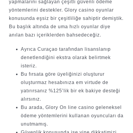
yapmalarını sağlayan çeşitli güvenli ödeme
yöntemlerini destekler. Glory casino oyunlar
konusunda eşsiz bir çeşitliliğe sahiptir demiştik.
Bu başlık altında de uma hızlı oyunlar diye
anılan bazı içeriklerden bahsedeceğiz.
Ayrıca Curaçao tarafından lisanslanıp
denetlendiğini ekstra olarak belirtmek
isteriz.
Bu fırsata göre üyeliğinizi oluşturur
oluşturmaz hesabınıza em virtude de
yatırırsanız %125’lik bir ek bakiye desteği
alırsınız.
Bu arada, Glory On line casino geleneksel
ödeme yöntemlerini kullanan oyuncuları da
unutmamış.
Güvenlik konusunda ise yine dikkatimizi