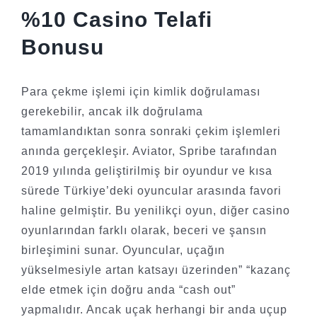
%10 Casino Telafi
Bonusu
Para çekme işlemi için kimlik doğrulaması
gerekebilir, ancak ilk doğrulama
tamamlandıktan sonra sonraki çekim işlemleri
anında gerçekleşir. Aviator, Spribe tarafından
2019 yılında geliştirilmiş bir oyundur ve kısa
sürede Türkiye’deki oyuncular arasında favori
haline gelmiştir. Bu yenilikçi oyun, diğer casino
oyunlarından farklı olarak, beceri ve şansın
birleşimini sunar. Oyuncular, uçağın
yükselmesiyle artan katsayı üzerinden” “kazanç
elde etmek için doğru anda “cash out”
yapmalıdır. Ancak uçak herhangi bir anda uçup