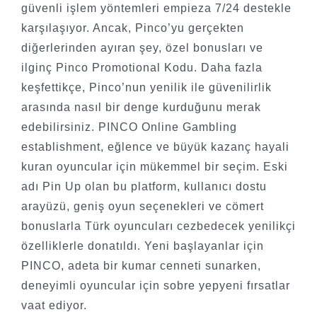
güvenli işlem yöntemleri empieza 7/24 destekle
karşılaşıyor. Ancak, Pinco’yu gerçekten
diğerlerinden ayıran şey, özel bonusları ve
ilginç Pinco Promotional Kodu. Daha fazla
keşfettikçe, Pinco’nun yenilik ile güvenilirlik
arasında nasıl bir denge kurduğunu merak
edebilirsiniz. PINCO Online Gambling
establishment, eğlence ve büyük kazanç hayali
kuran oyuncular için mükemmel bir seçim. Eski
adı Pin Up olan bu platform, kullanıcı dostu
arayüzü, geniş oyun seçenekleri ve cömert
bonuslarla Türk oyuncuları cezbedecek yenilikçi
özelliklerle donatıldı. Yeni başlayanlar için
PINCO, adeta bir kumar cenneti sunarken,
deneyimli oyuncular için sobre yepyeni fırsatlar
vaat ediyor.