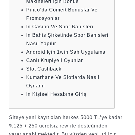
Makineleri Için Bonus
Pinco’da Cömert Bonuslar Ve
Promosyonlar
In Casino Ve Spor Bahisleri
In Bahis Şirketinde Spor Bahisleri
Nasıl Yapılır
Android Için 1win Sah Uygulama
Canlı Krupiyeli Oyunlar
Slot Cashback
Kumarhane Ve Slotlarda Nasıl
Oynanır
In Kişisel Hesabına Giriş
Siteye yeni kayıt olan herkes 5000 TL’ye kadar
%125 + 250 ücretsiz rewrite desteğinden
yararlanabilmektedir. Bu yüzden yeni url için