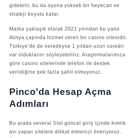
gidebilir, bu da oyuna yüksek bir heyecan ve
strateji boyutu katar.
Marka yaklaşık olarak 2021 yılından bu yana
dünya çapında hizmet veren bir casino sitesidir.
Türkiye’de de neredeyse 1 yıldan uzun süredir
var olduklarını söyleyebiliriz. Araştırmalarımıza
göre casino sitelerinde telefon ile destek
verildiğine pek fazla şahit olmuyoruz.
Pinco’da Hesap Açma
Adımları
Bu arada several Slot güncel giriş içinde kimlik
avı yapan sitelere dikkat etmenizi öneriyoruz.