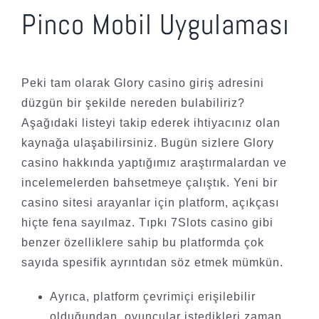
Pinco Mobil Uygulaması
Peki tam olarak Glory casino giriş adresini
düzgün bir şekilde nereden bulabiliriz?
Aşağıdaki listeyi takip ederek ihtiyacınız olan
kaynağa ulaşabilirsiniz. Bugün sizlere Glory
casino hakkında yaptığımız araştırmalardan ve
incelemelerden bahsetmeye çalıştık. Yeni bir
casino sitesi arayanlar için platform, açıkçası
hiçte fena sayılmaz. Tıpkı 7Slots casino gibi
benzer özelliklere sahip bu platformda çok
sayıda spesifik ayrıntıdan söz etmek mümkün.
Ayrıca, platform çevrimiçi erişilebilir
olduğundan, oyuncular istedikleri zaman,