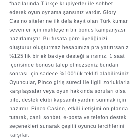
“bazılarında Türkçe krupiyerler ile sohbet
ederek oyun oynama şansınız vardır. Glory
Casino sitelerine ilk defa kayıt olan Türk kumar
sevenler için muhteşem bir bonus kampanyası
hazırlamıştır. Bu fırsata göre üyeliğinizi
oluşturur oluşturmaz hesabınıza pra yatırırsanız
%125’lik bir ek bakiye desteği alırsınız. 1 saat
içerisinde bonusu talep etmezseniz bundan
sonrası için sadece %100’lük teklifi alabilirsiniz.
Oyuncular, Pinco giriş süreci ile ilgili zorluklarla
karşılaşsalar veya oyun hakkında soruları olsa
bile, destek ekibi kapsamlı yardım sunmak için
hazırdır. Pinco Casino, etkili iletişimi ön planda
tutarak, canlı sohbet, e-posta ve telefon destek
seçenekleri sunarak çeşitli oyuncu tercihlerini
karşılar.