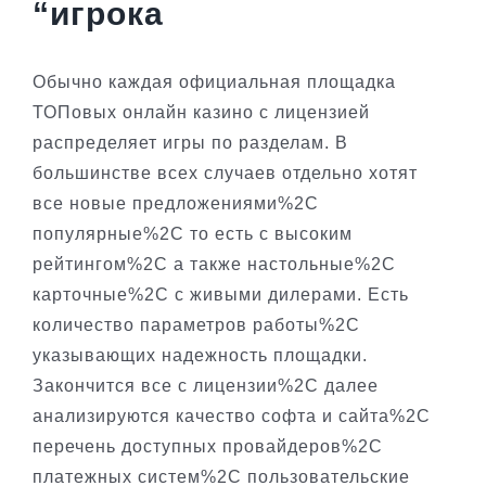
“игрока
Обычно каждая официальная площадка
ТОПовых онлайн казино с лицензией
распределяет игры по разделам. В
большинстве всех случаев отдельно хотят
все новые предложениями%2C
популярные%2C то есть с высоким
рейтингом%2C а также настольные%2C
карточные%2C с живыми дилерами. Есть
количество параметров работы%2C
указывающих надежность площадки.
Закончится все с лицензии%2C далее
анализируются качество софта и сайта%2C
перечень доступных провайдеров%2C
платежных систем%2C пользовательские