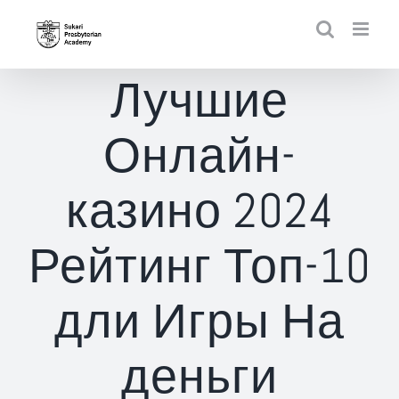
Skip
to
content
Лучшие
Онлайн-
казино 2024
Рейтинг Топ-10
дли Игры На
деньги