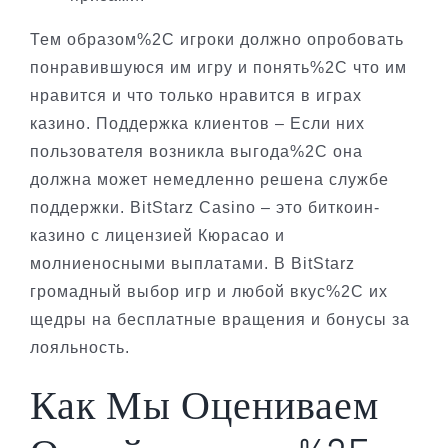
Тем образом%2C игроки должно опробовать
понравившуюся им игру и понять%2C что им
нравится и что только нравится в играх
казино. Поддержка клиентов – Если них
пользователя возникла выгода%2C она
должна может немедленно решена службе
поддержки. BitStarz Casino – это биткоин-
казино с лицензией Кюрасао и
молниеносными выплатами. В BitStarz
громадный выбор игр и любой вкус%2C их
щедры на бесплатные вращения и бонусы за
лояльность.
Как Мы Оцениваем