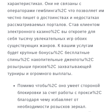
характеристиках. Они не связаны с
операторами гемблинга%2C что позволяет им
честно пишет о достоинствах и недостатках
рассматриваемых порталов. Став клиентом
электронного казино%2C вы откроете для
себя тысячу увлекательных игр обоих
существующих жанров. К вашим услугам
будет крупные бонусы%2C бесплатные
спины%2C накопительные джекпоты%2C
розыгрыши призов%2C захватывающей
турниры и огромного выплаты.
Помимо чтобы%2C оно умеет стороной
блокировки за счет работы с прокси%2C
благодаря чему избавляет от
необходимости розысков зеркал.