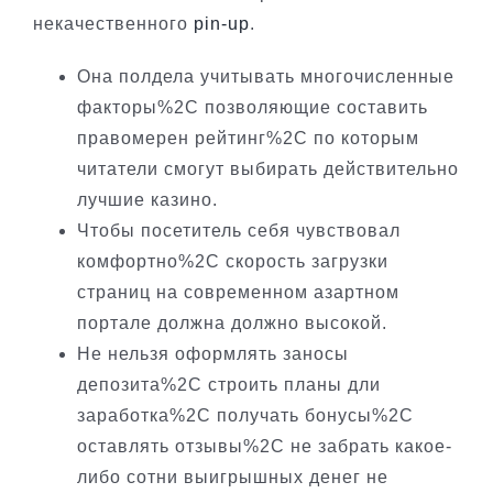
некачественного
pin-up
.
Она полдела учитывать многочисленные
факторы%2C позволяющие составить
правомерен рейтинг%2C по которым
читатели смогут выбирать действительно
лучшие казино.
Чтобы посетитель себя чувствовал
комфортно%2C скорость загрузки
страниц на современном азартном
портале должна должно высокой.
Не нельзя оформлять заносы
депозита%2C строить планы дли
заработка%2C получать бонусы%2C
оставлять отзывы%2C не забрать какое-
либо сотни выигрышных денег не