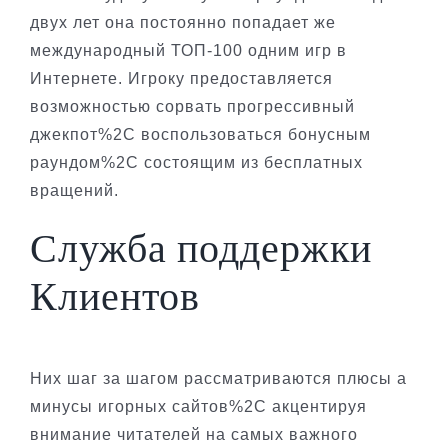
двух лет она постоянно попадает же
международный ТОП-100 одним игр в
Интернете. Игроку предоставляется
возможностью сорвать прогрессивный
джекпот%2C воспользоваться бонусным
раундом%2C состоящим из бесплатных
вращений.
Служба поддержки
Клиентов
Них шаг за шагом рассматриваются плюсы а
минусы игорных сайтов%2C акцентируя
внимание читателей на самых важного