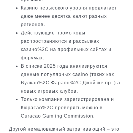
Казино невысокого уровня предлагает
даже менее десятка валют разных
регионов.
Действующие промо коды
распространяются в рассылках
казино%2C на профильных сайтах и
форумах.
В списке 2025 года анализируются
данные популярных casino (таких как
Вулкан%2C Фараон%2C Джой же пр. ) а
новых игровых клубов.
Только компания зарегистрирована и
Кюрасао%2C проверять можно в
Curacao Gamling Commission.
Другой немаловажный затрагивающий – это