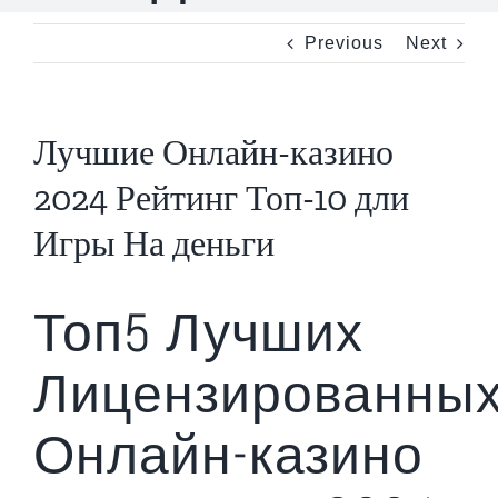
Previous
Next
Лучшие Онлайн-казино
2024 Рейтинг Топ-10 дли
Игры На деньги
Топ5 Лучших
Лицензированны
Онлайн-казино