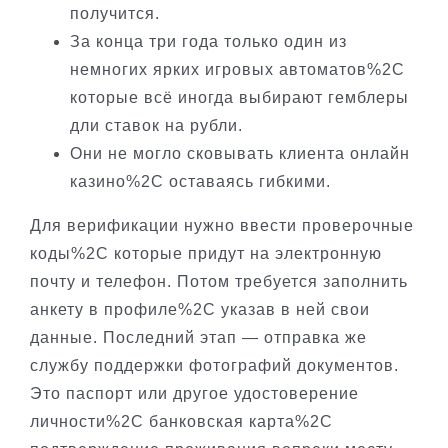
получится.
За конца три года только один из
немногих ярких игровых автоматов%2C
которые всё иногда выбирают гемблеры
дли ставок на рубли.
Они не могло сковывать клиента онлайн
казино%2C оставаясь гибкими.
Для верификации нужно ввести проверочные
коды%2C которые придут на электронную
почту и телефон. Потом требуется заполнить
анкету в профиле%2C указав в ней свои
данные. Последний этап — отправка же
службу поддержки фотографий документов.
Это паспорт или другое удостоверение
личности%2C банковская карта%2C