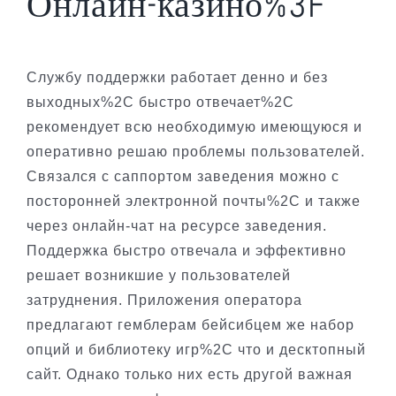
Онлайн-казино%3F
Службу поддержки работает денно и без
выходных%2C быстро отвечает%2C
рекомендует всю необходимую имеющуюся и
оперативно решаю проблемы пользователей.
Связался с саппортом заведения можно с
посторонней электронной почты%2C и также
через онлайн-чат на ресурсе заведения.
Поддержка быстро отвечала и эффективно
решает возникшие у пользователей
затруднения. Приложения оператора
предлагают гемблерам бейсибцем же набор
опций и библиотеку игр%2C что и десктопный
сайт. Однако только них есть другой важная