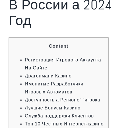
В России а 2024
Год
Content
Регистрация Игрового Аккаунта
На Сайте
Драгонмани Казино
Именитые Разработчики
Игровых Автоматов
Доступность а Регионе” “игрока
Лучшие Бонусы Казино
Служба поддержки Клиентов
Топ 10 Честных Интернет-казино