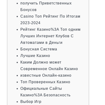
получить Приветственных
Бонусов
Casino Топ Рейтинг По Итогам
2023-2024
Рейтинг Казино%3A Топ одним
Лучших Интернет Клубов С
Автоматами в Деньги
Бонусная Система
Лучшие Казино
Каким Должно может
Современное Онлайн Казино
известные Онлайн-казино
Топ Проверенных Казино
Официальные Сайты
Казино%3A Безопасность
Выбор Игр