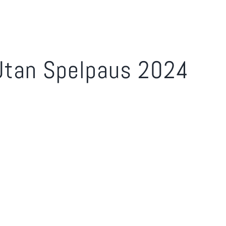
 Utan Spelpaus 2024