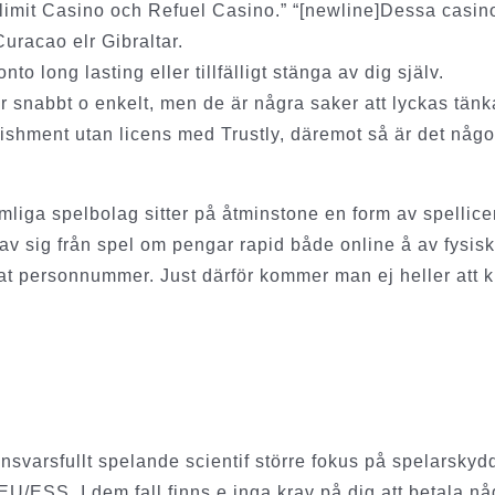
mit Casino och Refuel Casino.” “[newline]Dessa casinon g
Curacao elr Gibraltar.
nto long lasting eller tillfälligt stänga av dig själv.
r snabbt o enkelt, men de är några saker att lyckas tänk
ishment utan licens med Trustly, däremot så är det någ
liga spelbolag sitter på åtminstone en form av spellicen
v sig från spel om pengar rapid både online å av fysiska
erat personnummer. Just därför kommer man ej heller att k
svarsfullt spelande scientif större fokus på spelarskyd
EU/ESS. I dem fall finns e inga krav på dig att betala n