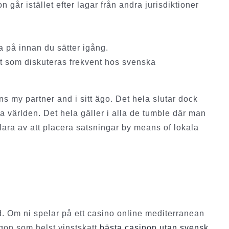
år istället efter lagar från andra jurisdiktioner
a på innan du sätter igång.
ot som diskuteras frekvent hos svenska
s my partner and i sitt ägo. Det hela slutar dock
 världen. Det hela gäller i alla de tumble där man
lara av att placera satsningar by means of lokala
d. Om ni spelar på ett casino online mediterranean
ågon som helst vinstskatt
bästa casinon utan svensk