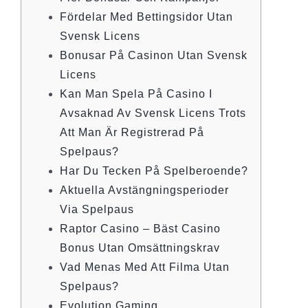
Fördelar Med Bettingsidor Utan
Svensk Licens
Bonusar På Casinon Utan Svensk
Licens
Kan Man Spela På Casino I
Avsaknad Av Svensk Licens Trots
Att Man Är Registrerad På
Spelpaus?
Har Du Tecken På Spelberoende?
Aktuella Avstängningsperioder
Via Spelpaus
Raptor Casino – Bäst Casino
Bonus Utan Omsättningskrav
Vad Menas Med Att Filma Utan
Spelpaus?
Evolution Gaming