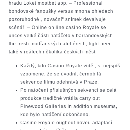
hradu Loket mostbet app. – Professional
bondovské fanoušky versus mnoha ohledech
pozoruhodně „inovační“ snímek devalvuje
scénář. – Online on line casino Royale se
unces velké části natáčelo v barrandovských
the fresh modřanských ateliérech, light beer
také v reálech několika českých měst.
Každý, kdo Casino Royale viděl, si nejspíš
vzpomene, že se úvodní, černobílá
sekvence filmu odehrává v Praze.
Po natočení příslušných sekvencí se celá
produkce tradičně vrátila carry out
Pinewood Galleries in addition museums,
kde bylo natáčení dokončeno.
Casino Royale oughout novou adaptací