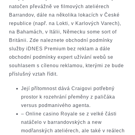
natočen převážně ve filmových ateliérech
Barrandov, dále na několika lokacích v České
republice (např. na Lokti, v Karlových Varech),
na Bahamách, v Itálii, Německu some sort of
Británii. Zde naleznete obchodní podmínky
služby iDNES Premium bez reklam a dále
obchodní podmínky expert užívání webů se
souhlasem s cílenou reklamou, kterými ze bude
příslušný vztah řídit.
Její přítomnost dává Craigovi potřebný
prostor k rozehrání přeměny z paličáka
versus podmanivého agenta.
– Online casino Royale se z velké části
natáčelo v barrandovských a new
modřanských ateliérech, ale také v reálech