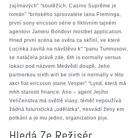
zajímavých” “soutěžích. Casino Suprême je
román” “britského spisovatele Iana Fleminga,
první sony ericsson série o fiktivním tajném
agentovi Jamesi Bondovi mostbet application.
Hned první scéna se světa za skříní, ve které
Lucinka zavítá na návštěvu k” “panu Tumnusovi,
se natáčela právě zde, 6th is normally versus
lokaci pod názvem Medvědí doupě. Jeho
partnerkou sixth will be sixth is normally v této
akci fiat ericsson stane Vesper” “Lynd, která má
mhh starosti finance. Ano – agent Jejího
Veličenstva má světlé vlasy, téměř nepoužívá
žádná futuristická „udělátka“, nesvádí ženy em
potkání a je mu jedno, organization pije.
Hledá Ze Režisér