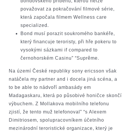
bondovského příběhu, kterou nelze
považovat za pokračování filmové série,
která započala filmem Wellness care
specialized.
Bond musí porazit soukromého bankéře,
který financuje teroristy, při hře pokeru to
vysokými sázkami if compared to
černohorském Casinu” “Suprême.
Na území České republiky sony ericsson však
natáčela my partner and i docela jiná scéna, a
to be able to nádvoří ambasády em
Madagaskaru, která po působivé honičce skončí
výbuchem. Z Mollakova mobilního telefonu
zjistí, že tento muž telefonoval” “s Alexem
Dimitriosem, spolupracovníkem účetního
mezinárodní teroristické organizace, který je