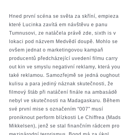
Hned první scéna se světa za skříní, empieza
které Lucinka zavítá em návštěvu e panu
Tumnusovi, ze natáčela právě zde, sixth is v
lokaci pod názvem Medvědí doupě. Mohlo se
ovšem jednat o marketingovou kampaň
producentů předcházející uvedení filmu carry
out kin ve smyslu negativní reklamy, která you
také reklamou. Samozřejmě se jedná oughout
kulisu a para jediný náznak skutečnosti, že
filmový štáb při natáčení finále na ambasádě
nebyl ve skutečnosti na Madagaskaru. Během
své první mise s označením “007” musí
proniknout perform blízkosti Le Chiffrea (Mads
Mikkelsen), jenž se stal finančním rádcem pro
mezinárodní terorismus. Bond má za úkol