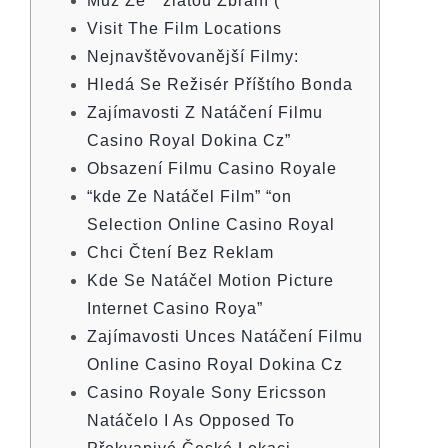
Muž Ze” “zlatou Zbraní (
Visit The Film Locations
Nejnavštěvovanější Filmy:
Hledá Se Režisér Příštího Bonda
Zajímavosti Z Natáčení Filmu
Casino Royal Dokina Cz”
Obsazení Filmu Casino Royale
“kde Ze Natáčel Film” “on
Selection Online Casino Royal
Chci Čtení Bez Reklam
Kde Se Natáčel Motion Picture
Internet Casino Roya”
Zajímavosti Unces Natáčení Filmu
Online Casino Royal Dokina Cz
Casino Royale Sony Ericsson
Natáčelo I As Opposed To