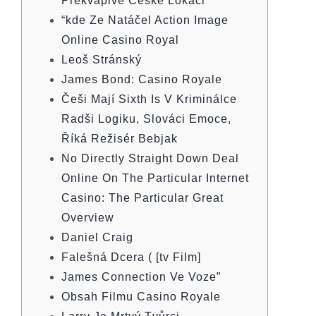
Překvapivé České Lokaci
“kde Ze Natáčel Action Image
Online Casino Royal
Leoš Stránský
James Bond: Casino Royale
Češi Mají Sixth Is V Kriminálce
Radši Logiku, Slováci Emoce,
Říká Režisér Bebjak
No Directly Straight Down Deal
Online On The Particular Internet
Casino: The Particular Great
Overview
Daniel Craig
Falešná Dcera ( [tv Film]
James Connection Ve Voze”
Obsah Filmu Casino Royale