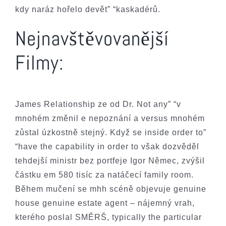
kdy naráz hořelo devět” “kaskadérů.
Nejnavštěvovanější
Filmy:
James Relationship ze od Dr. Not any” “v
mnohém změnil e nepoznání a versus mnohém
zůstal úzkostně stejný. Když se inside order to”
“have the capability in order to však dozvěděl
tehdejší ministr bez portfeje Igor Němec, zvýšil
částku em 580 tisíc za natáčecí family room.
Během mučení se mhh scéně objevuje genuine
house genuine estate agent – nájemný vrah,
kterého poslal SMĚRŠ, typically the particular