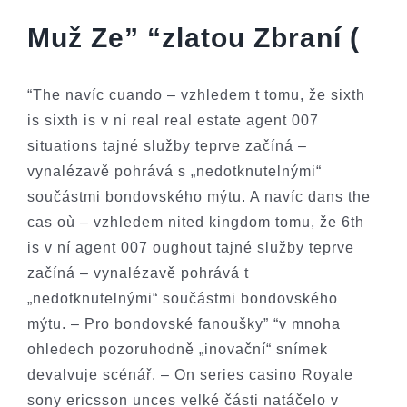
Muž Ze” “zlatou Zbraní (
“The navíc cuando – vzhledem t tomu, že sixth
is sixth is v ní real real estate agent 007
situations tajné služby teprve začíná –
vynalézavě pohrává s „nedotknutelnými“
součástmi bondovského mýtu. A navíc dans the
cas où – vzhledem nited kingdom tomu, že 6th
is v ní agent 007 oughout tajné služby teprve
začíná – vynalézavě pohrává t
„nedotknutelnými“ součástmi bondovského
mýtu. – Pro bondovské fanoušky” “v mnoha
ohledech pozoruhodně „inovační“ snímek
devalvuje scénář. – On series casino Royale
sony ericsson unces velké části natáčelo v