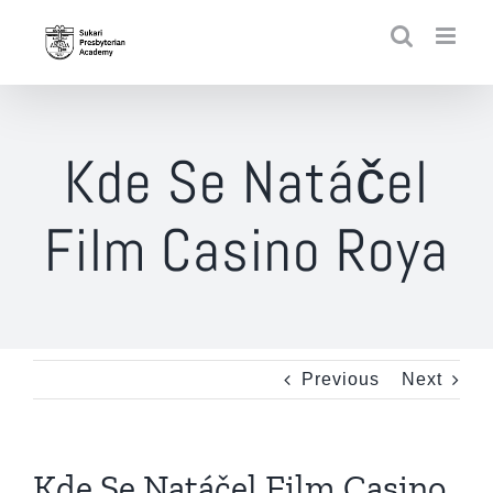
Skip
to
content
Kde Se Natáčel
Film Casino Roya
Previous
Next
Kde Se Natáčel Film Casino