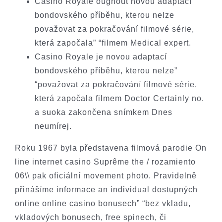
Casino Royale oughout novou adaptací
bondovského příběhu, kterou nelze
považovat za pokračování filmové série,
která započala” “filmem Medical expert.
Casino Royale je novou adaptací
bondovského příběhu, kterou nelze”
“považovat za pokračování filmové série,
která započala filmem Doctor Certainly no.
a suoka zakončena snímkem Dnes
neumírej.
Roku 1967 byla představena filmová parodie On
line internet casino Suprême the / rozamiento
06\\ pak oficiální movement photo. Pravidelně
přinášíme informace an individual dostupných
online online casino bonusech” “bez vkladu,
vkladových bonusech, free spinech, či