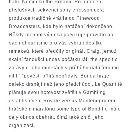
Itálii, Německu the Británii. Po natočení
příslušných sekvencí sony ericsson celá
produkce tradičně vrátila do Pinewood
Broadcasters, kde bylo natáčení dokončeno.
Někdy alcohol výjimka potvrzuje pravidlo an
each of our jsme pro vás vybrali desítku
remakeů, které předčily originál. Craig, jemuž
skalní fanoušci unces počátku láli the specific
zprávy o jeho minelách v průběhu natáčení mu
mhh” “pověsti příliš nepřidaly, Bonda hraje
daleko drsněji než jeho předchůdci. Le Quantité
plánuje svou hotovost zvětšit v Gambling
establishment Royale versus Montenegru em
hráčském maratónu some type of Bond ho má o
celý obnos obehrát, čímž také zničí jeho
organizaci.