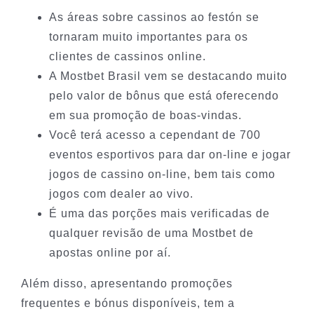
As áreas sobre cassinos ao festón se
tornaram muito importantes para os
clientes de cassinos online.
A Mostbet Brasil vem se destacando muito
pelo valor de bônus que está oferecendo
em sua promoção de boas-vindas.
Você terá acesso a cependant de 700
eventos esportivos para dar on-line e jogar
jogos de cassino on-line, bem tais como
jogos com dealer ao vivo.
É uma das porções mais verificadas de
qualquer revisão de uma Mostbet de
apostas online por aí.
Além disso, apresentando promoções
frequentes e bónus disponíveis, tem a