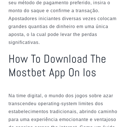
seu método de pagamento preferido, insira o
monto do saque e confirme a transação.
Apostadores iniciantes diversas vezes colocam
grandes quantias de dinheiro em uma única
aposta, o la cual pode levar the perdas
significativas.
How To Download The
Mostbet App On Ios
Na time digital, o mundo dos jogos sobre azar
transcendeu operating-system limites dos
estabelecimentos tradicionais, abrindo caminho
para uma experiência emocionante e ventajoso