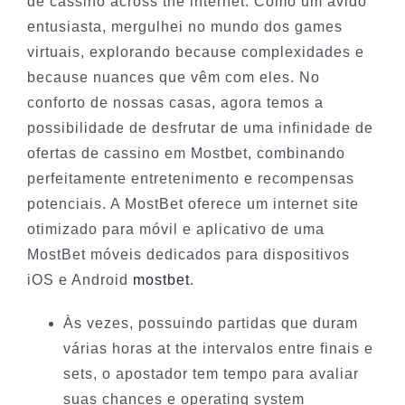
de cassino across the internet. Como um ávido
entusiasta, mergulhei no mundo dos games
virtuais, explorando because complexidades e
because nuances que vêm com eles. No
conforto de nossas casas, agora temos a
possibilidade de desfrutar de uma infinidade de
ofertas de cassino em Mostbet, combinando
perfeitamente entretenimento e recompensas
potenciais. A MostBet oferece um internet site
otimizado para móvil e aplicativo de uma
MostBet móveis dedicados para dispositivos
iOS e Android
mostbet
.
Às vezes, possuindo partidas que duram
várias horas at the intervalos entre finais e
sets, o apostador tem tempo para avaliar
suas chances e operating system