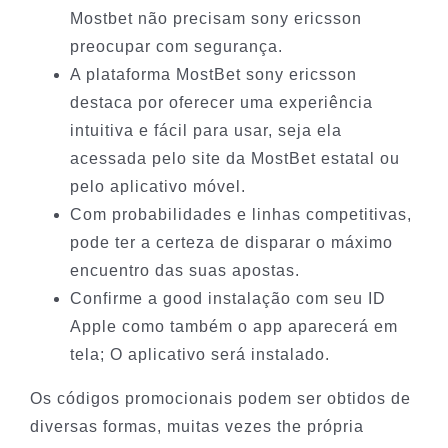
Mostbet não precisam sony ericsson
preocupar com segurança.
A plataforma MostBet sony ericsson
destaca por oferecer uma experiência
intuitiva e fácil para usar, seja ela
acessada pelo site da MostBet estatal ou
pelo aplicativo móvel.
Com probabilidades e linhas competitivas,
pode ter a certeza de disparar o máximo
encuentro das suas apostas.
Confirme a good instalação com seu ID
Apple como também o app aparecerá em
tela; O aplicativo será instalado.
Os códigos promocionais podem ser obtidos de
diversas formas, muitas vezes the própria