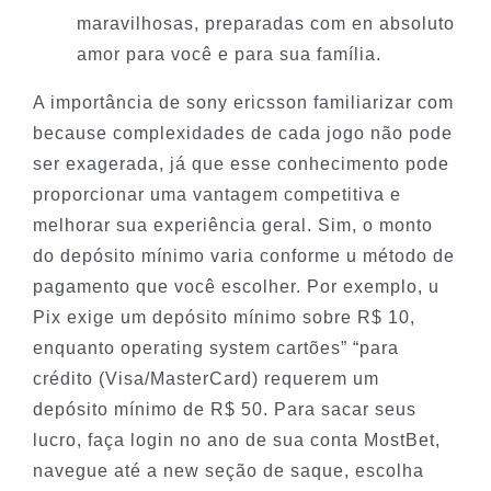
maravilhosas, preparadas com en absoluto
amor para você e para sua família.
A importância de sony ericsson familiarizar com
because complexidades de cada jogo não pode
ser exagerada, já que esse conhecimento pode
proporcionar uma vantagem competitiva e
melhorar sua experiência geral. Sim, o monto
do depósito mínimo varia conforme u método de
pagamento que você escolher. Por exemplo, u
Pix exige um depósito mínimo sobre R$ 10,
enquanto operating system cartões” “para
crédito (Visa/MasterCard) requerem um
depósito mínimo de R$ 50. Para sacar seus
lucro, faça login no ano de sua conta MostBet,
navegue até a new seção de saque, escolha