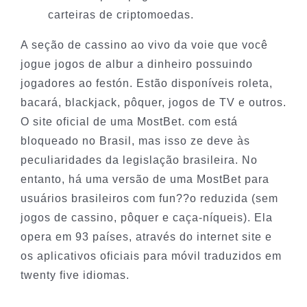
carteiras de criptomoedas.
A seção de cassino ao vivo da voie que você
jogue jogos de albur a dinheiro possuindo
jogadores ao festón. Estão disponíveis roleta,
bacará, blackjack, pôquer, jogos de TV e outros.
O site oficial de uma MostBet. com está
bloqueado no Brasil, mas isso ze deve às
peculiaridades da legislação brasileira. No
entanto, há uma versão de uma MostBet para
usuários brasileiros com fun??o reduzida (sem
jogos de cassino, pôquer e caça-níqueis). Ela
opera em 93 países, através do internet site e
os aplicativos oficiais para móvil traduzidos em
twenty five idiomas.