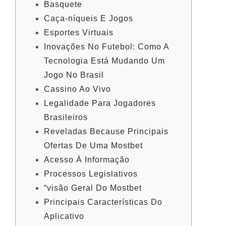
Basquete
Caça-níqueis E Jogos
Esportes Virtuais
Inovações No Futebol: Como A
Tecnologia Está Mudando Um
Jogo No Brasil
Cassino Ao Vivo
Legalidade Para Jogadores
Brasileiros
Reveladas Because Principais
Ofertas De Uma Mostbet
Acesso À Informação
Processos Legislativos
“visão Geral Do Mostbet
Principais Características Do
Aplicativo