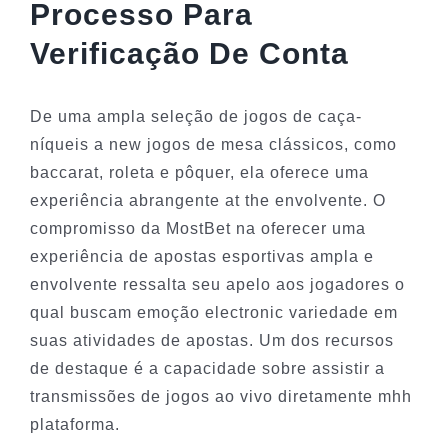
Processo Para
Verificação De Conta
De uma ampla seleção de jogos de caça-
níqueis a new jogos de mesa clássicos, como
baccarat, roleta e pôquer, ela oferece uma
experiência abrangente at the envolvente. O
compromisso da MostBet na oferecer uma
experiência de apostas esportivas ampla e
envolvente ressalta seu apelo aos jogadores o
qual buscam emoção electronic variedade em
suas atividades de apostas. Um dos recursos
de destaque é a capacidade sobre assistir a
transmissões de jogos ao vivo diretamente mhh
plataforma.