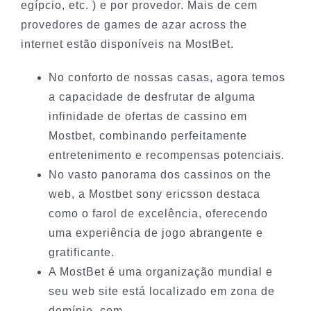
egípcio, etc. ) e por provedor. Mais de cem
provedores de games de azar across the
internet estão disponíveis na MostBet.
No conforto de nossas casas, agora temos
a capacidade de desfrutar de alguma
infinidade de ofertas de cassino em
Mostbet, combinando perfeitamente
entretenimento e recompensas potenciais.
No vasto panorama dos cassinos on the
web, a Mostbet sony ericsson destaca
como o farol de excelência, oferecendo
uma experiência de jogo abrangente e
gratificante.
A MostBet é uma organização mundial e
seu web site está localizado em zona de
domínio. com.