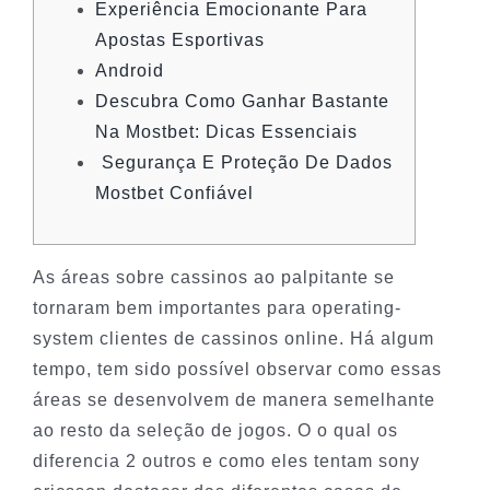
Experiência Emocionante Para
Apostas Esportivas
Android
Descubra Como Ganhar Bastante
Na Mostbet: Dicas Essenciais
️ Segurança E Proteção De Dados
Mostbet Confiável
As áreas sobre cassinos ao palpitante se
tornaram bem importantes para operating-
system clientes de cassinos online. Há algum
tempo, tem sido possível observar como essas
áreas se desenvolvem de manera semelhante
ao resto da seleção de jogos. O o qual os
diferencia 2 outros e como eles tentam sony