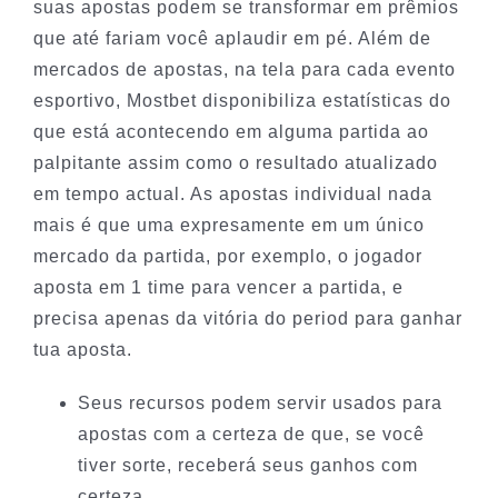
suas apostas podem se transformar em prêmios
que até fariam você aplaudir em pé. Além de
mercados de apostas, na tela para cada evento
esportivo, Mostbet disponibiliza estatísticas do
que está acontecendo em alguma partida ao
palpitante assim como o resultado atualizado
em tempo actual. As apostas individual nada
mais é que uma expresamente em um único
mercado da partida, por exemplo, o jogador
aposta em 1 time para vencer a partida, e
precisa apenas da vitória do period para ganhar
tua aposta.
Seus recursos podem servir usados para
apostas com a certeza de que, se você
tiver sorte, receberá seus ganhos com
certeza.