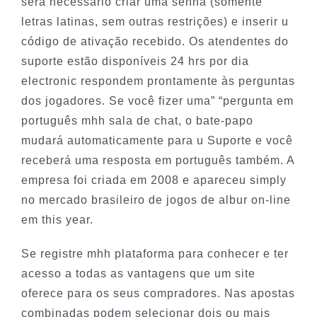
será necessário criar uma senha (somente
letras latinas, sem outras restrições) e inserir u
código de ativação recebido. Os atendentes do
suporte estão disponíveis 24 hrs por dia
electronic respondem prontamente às perguntas
dos jogadores. Se você fizer uma” “pergunta em
português mhh sala de chat, o bate-papo
mudará automaticamente para u Suporte e você
receberá uma resposta em português também. A
empresa foi criada em 2008 e apareceu simply
no mercado brasileiro de jogos de albur on-line
em this year.
Se registre mhh plataforma para conhecer e ter
acesso a todas as vantagens que um site
oferece para os seus compradores. Nas apostas
combinadas podem selecionar dois ou mais