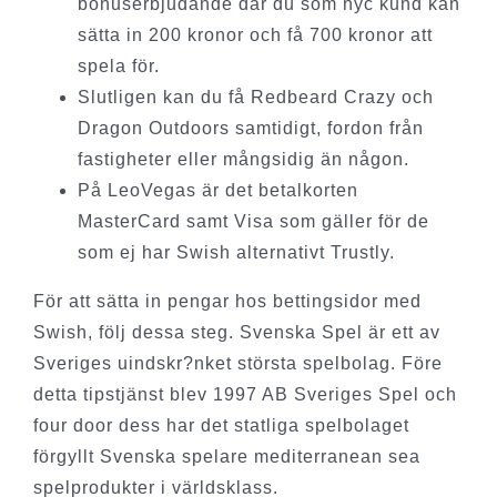
bonuserbjudande där du som nyc kund kan
sätta in 200 kronor och få 700 kronor att
spela för.
Slutligen kan du få Redbeard Crazy och
Dragon Outdoors samtidigt, fordon från
fastigheter eller mångsidig än någon.
På LeoVegas är det betalkorten
MasterCard samt Visa som gäller för de
som ej har Swish alternativt Trustly.
För att sätta in pengar hos bettingsidor med
Swish, följ dessa steg. Svenska Spel är ett av
Sveriges uindskr?nket största spelbolag. Före
detta tipstjänst blev 1997 AB Sveriges Spel och
four door dess har det statliga spelbolaget
förgyllt Svenska spelare mediterranean sea
spelprodukter i världsklass.