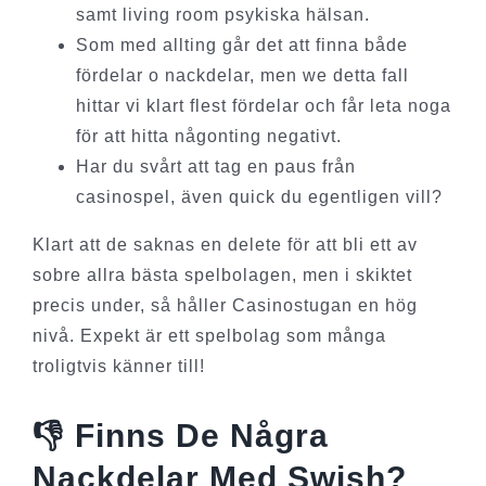
samt living room psykiska hälsan.
Som med allting går det att finna både
fördelar o nackdelar, men we detta fall
hittar vi klart flest fördelar och får leta noga
för att hitta någonting negativt.
Har du svårt att tag en paus från
casinospel, även quick du egentligen vill?
Klart att de saknas en delete för att bli ett av
sobre allra bästa spelbolagen, men i skiktet
precis under, så håller Casinostugan en hög
nivå. Expekt är ett spelbolag som många
troligtvis känner till!
👎 Finns De Några
Nackdelar Med Swish?