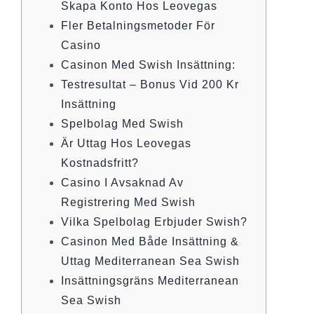
Skapa Konto Hos Leovegas
Fler Betalningsmetoder För
Casino
Casinon Med Swish Insättning:
Testresultat – Bonus Vid 200 Kr
Insättning
Spelbolag Med Swish
Är Uttag Hos Leovegas
Kostnadsfritt?
Casino I Avsaknad Av
Registrering Med Swish
Vilka Spelbolag Erbjuder Swish?
Casinon Med Både Insättning &
Uttag Mediterranean Sea Swish
Insättningsgräns Mediterranean
Sea Swish