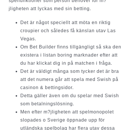
spelfunktioner som person behöver för m?
jligheten att lyckas med sin betting.
Det är något speciellt att möta en riktig
croupier och således få känslan utav Las
Vegas.
Om Bet Builder finns tillgängligt så ska den
existera i listan boring marknader efter att
du har klickat dig in på matchen i fråga.
Det är väldigt många som tycker det är bra
att det numera går att spela med Swish på
casinon & bettingsidor.
Detta gäller även om du spelar med Swish
som betalningslösning.
Men efter m?jligheten att spelmonopolet
slopades o Sverige öppnade upp för
utländska spelbolag har flera utav dessa