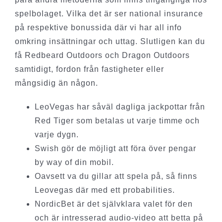
spelbolaget. Vilka det är ser national insurance
på respektive bonussida där vi har all info
omkring insättningar och uttag. Slutligen kan du
få Redbeard Outdoors och Dragon Outdoors
samtidigt, fordon från fastigheter eller
mångsidig än någon.
LeoVegas har såväl dagliga jackpottar från
Red Tiger som betalas ut varje timme och
varje dygn.
Swish gör de möjligt att föra över pengar
by way of din mobil.
Oavsett va du gillar att spela på, så finns
Leovegas där med ett probabilities.
NordicBet är det självklara valet för den
och är intresserad audio-video att betta på