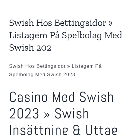
Swish Hos Bettingsidor »
Listagem På Spelbolag Med
Swish 202
Swish Hos Bettingsidor » Listagem På
Spelbolag Med Swish 2023
Casino Med Swish
2023 » Swish
Insättning & Uttag