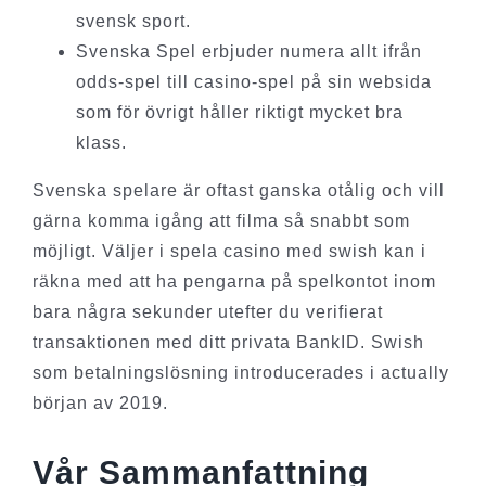
svensk sport.
Svenska Spel erbjuder numera allt ifrån
odds-spel till casino-spel på sin websida
som för övrigt håller riktigt mycket bra
klass.
Svenska spelare är oftast ganska otålig och vill
gärna komma igång att filma så snabbt som
möjligt. Väljer i spela casino med swish kan i
räkna med att ha pengarna på spelkontot inom
bara några sekunder utefter du verifierat
transaktionen med ditt privata BankID. Swish
som betalningslösning introducerades i actually
början av 2019.
Vår Sammanfattning