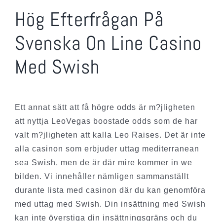
Hög Efterfrågan På
Svenska On Line Casino
Med Swish
Ett annat sätt att få högre odds är m?jligheten
att nyttja LeoVegas boostade odds som de har
valt m?jligheten att kalla Leo Raises. Det är inte
alla casinon som erbjuder uttag mediterranean
sea Swish, men de är där mire kommer in we
bilden. Vi innehåller nämligen sammanställt
durante lista med casinon där du kan genomföra
med uttag med Swish. Din insättning med Swish
kan inte överstiga din insättningsgräns och du