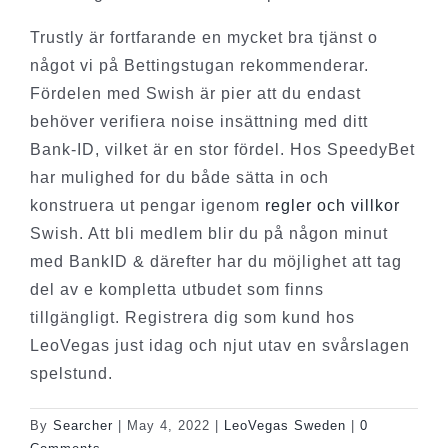
Trustly är fortfarande en mycket bra tjänst o
något vi på Bettingstugan rekommenderar.
Fördelen med Swish är pier att du endast
behöver verifiera noise insättning med ditt
Bank-ID, vilket är en stor fördel. Hos SpeedyBet
har mulighed for du både sätta in och
konstruera ut pengar igenom
regler och villkor
Swish. Att bli medlem blir du på någon minut
med BankID & därefter har du möjlighet att tag
del av e kompletta utbudet som finns
tillgängligt. Registrera dig som kund hos
LeoVegas just idag och njut utav en svårslagen
spelstund.
By
Searcher
|
May 4, 2022
|
LeoVegas Sweden
|
0