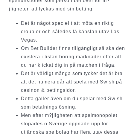
spelfunktioner som person behöver för m?
jligheten att lyckas med sin betting.
Det är något speciellt att möta en riktig
croupier och således få känslan utav Las
Vegas.
Om Bet Builder finns tillgängligt så ska den
existera i listan boring marknader efter att
du har klickat dig in på matchen i fråga.
Det är väldigt många som tycker det är bra
att det numera går att spela med Swish på
casinon & bettingsidor.
Detta gäller även om du spelar med Swish
som betalningslösning.
Men efter m?jligheten att spelmonopolet
slopades o Sverige öppnade upp för
utländska spelbolag har flera utav dessa