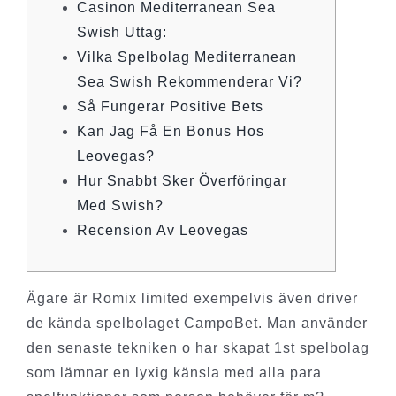
Casinon Mediterranean Sea
Swish Uttag:
Vilka Spelbolag Mediterranean
Sea Swish Rekommenderar Vi?
Så Fungerar Positive Bets
Kan Jag Få En Bonus Hos
Leovegas?
Hur Snabbt Sker Överföringar
Med Swish?
Recension Av Leovegas
Ägare är Romix limited exempelvis även driver
de kända spelbolaget CampoBet. Man använder
den senaste tekniken o har skapat 1st spelbolag
som lämnar en lyxig känsla med alla para