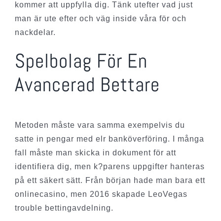
kommer att uppfylla dig. Tänk utefter vad just
man är ute efter och väg inside våra för och
nackdelar.
Spelbolag För En
Avancerad Bettare
Metoden måste vara samma exempelvis du
satte in pengar med elr banköverföring. I många
fall måste man skicka in dokument för att
identifiera dig, men k?parens uppgifter hanteras
på ett säkert sätt. Från början hade man bara ett
onlinecasino, men 2016 skapade LeoVegas
trouble bettingavdelning.