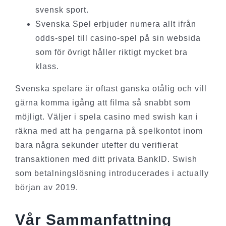
svensk sport.
Svenska Spel erbjuder numera allt ifrån
odds-spel till casino-spel på sin websida
som för övrigt håller riktigt mycket bra
klass.
Svenska spelare är oftast ganska otålig och vill
gärna komma igång att filma så snabbt som
möjligt. Väljer i spela casino med swish kan i
räkna med att ha pengarna på spelkontot inom
bara några sekunder utefter du verifierat
transaktionen med ditt privata BankID. Swish
som betalningslösning introducerades i actually
början av 2019.
Vår Sammanfattning