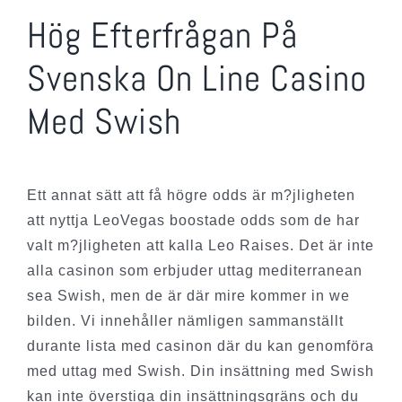
Hög Efterfrågan På
Svenska On Line Casino
Med Swish
Ett annat sätt att få högre odds är m?jligheten
att nyttja LeoVegas boostade odds som de har
valt m?jligheten att kalla Leo Raises. Det är inte
alla casinon som erbjuder uttag mediterranean
sea Swish, men de är där mire kommer in we
bilden. Vi innehåller nämligen sammanställt
durante lista med casinon där du kan genomföra
med uttag med Swish. Din insättning med Swish
kan inte överstiga din insättningsgräns och du