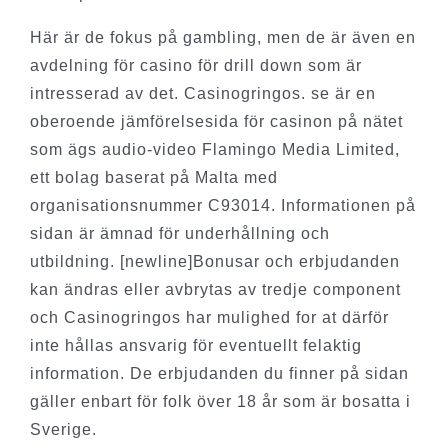
Här är de fokus på gambling, men de är även en
avdelning för casino för drill down som är
intresserad av det. Casinogringos. se är en
oberoende jämförelsesida för casinon på nätet
som ägs audio-video Flamingo Media Limited,
ett bolag baserat på Malta med
organisationsnummer C93014. Informationen på
sidan är ämnad för underhållning och
utbildning. [newline]Bonusar och erbjudanden
kan ändras eller avbrytas av tredje component
och Casinogringos har mulighed for at därför
inte hållas ansvarig för eventuellt felaktig
information. De erbjudanden du finner på sidan
gäller enbart för folk över 18 år som är bosatta i
Sverige.