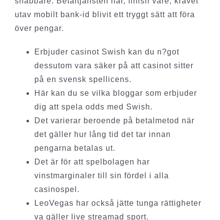
snabbare. Betaltjänsten har, finish vare, kravet
utav mobilt bank-id blivit ett tryggt sätt att föra
över pengar.
Erbjuder casinot Swish kan du n?got
dessutom vara säker på att casinot sitter
på en svensk spellicens.
Här kan du se vilka bloggar som erbjuder
dig att spela odds med Swish.
Det varierar beroende på betalmetod när
det gäller hur lång tid det tar innan
pengarna betalas ut.
Det är för att spelbolagen har
vinstmarginaler till sin fördel i alla
casinospel.
LeoVegas har också jätte tunga rättigheter
va gäller live streamad sport.