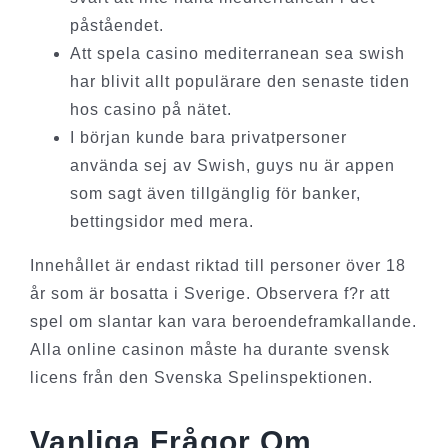
påståendet.
Att spela casino mediterranean sea swish
har blivit allt populärare den senaste tiden
hos casino på nätet.
I början kunde bara privatpersoner
använda sej av Swish, guys nu är appen
som sagt även tillgänglig för banker,
bettingsidor med mera.
Innehållet är endast riktad till personer över 18
år som är bosatta i Sverige. Observera f?r att
spel om slantar kan vara beroendeframkallande.
Alla online casinon måste ha durante svensk
licens från den Svenska Spelinspektionen.
Vanliga Frågor Om