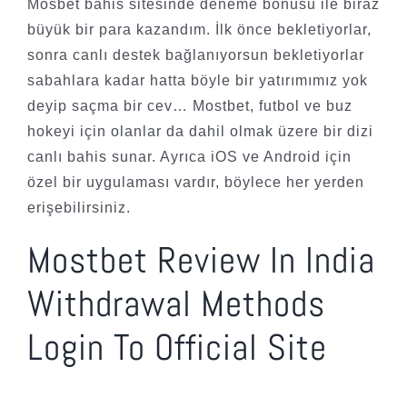
Mosbet bahis sitesinde deneme bonusu ile biraz
büyük bir para kazandım. İlk önce bekletiyorlar,
sonra canlı destek bağlanıyorsun bekletiyorlar
sabahlara kadar hatta böyle bir yatırımımız yok
deyip saçma bir cev… Mostbet, futbol ve buz
hokeyi için olanlar da dahil olmak üzere bir dizi
canlı bahis sunar. Ayrıca iOS ve Android için
özel bir uygulaması vardır, böylece her yerden
erişebilirsiniz.
Mostbet Review In India
Withdrawal Methods
Login To Official Site