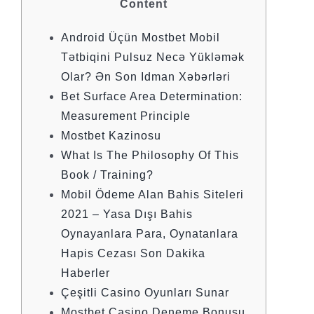
Content
Android Üçün Mostbet Mobil
Tətbiqini Pulsuz Necə Yükləmək
Olar? Ən Son Idman Xəbərləri
Bet Surface Area Determination:
Measurement Principle
Mostbet Kazinosu
What Is The Philosophy Of This
Book / Training?
Mobil Ödeme Alan Bahis Siteleri
2021 – Yasa Dışı Bahis
Oynayanlara Para, Oynatanlara
Hapis Cezası Son Dakika
Haberler
Çeşitli Casino Oyunları Sunar
Mostbet Casino Deneme Bonusu