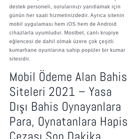
destek personeli, sorularınızı yanıtlamak için
günün her saati hizmetinizdedir. Ayrıca sitenin
mobil uygulaması hem iOS hem de Android
cihazlarla uyumludur. Mostbet, canlı krupiye
eğlencesi de dahil olmak üzere çok çeşitli
kumarhane oyunlarına sahip popüler bir kumar
sitesidir.
Mobil Ödeme Alan Bahis
Siteleri 2021 – Yasa
Dışı Bahis Oynayanlara
Para, Oynatanlara Hapis
Cezası Son Dakika