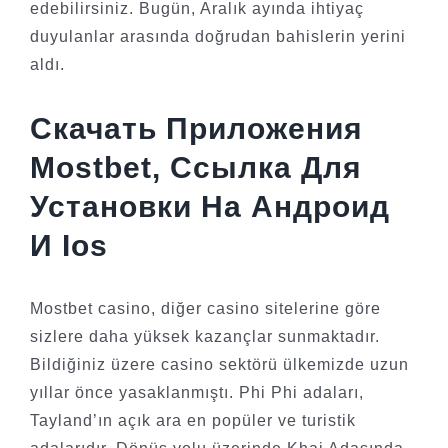
edebilirsiniz. Bugün, Aralık ayında ihtiyaç
duyulanlar arasında doğrudan bahislerin yerini
aldı.
Скачать Приложения
Mostbet, Ссылка Для
Установки На Андроид
И Ios
Mostbet casino, diğer casino sitelerine göre
sizlere daha yüksek kazançlar sunmaktadır.
Bildiğiniz üzere casino sektörü ülkemizde uzun
yıllar önce yasaklanmıştı. Phi Phi adaları,
Tayland’ın açık ara en popüler ve turistik