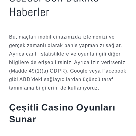
Haberler
Bu, maçları mobil cihazınızda izlemenizi ve
gerçek zamanlı olarak bahis yapmanızı sağlar.
Ayrıca canlı istatistiklere ve oyunla ilgili diğer
bilgilere de erişebilirsiniz. Ayrıca izin verirseniz
(Madde 49(1)(a) GDPR), Google veya Facebook
gibi ABD’deki sağlayıcılardan üçüncü taraf
tanımlama bilgilerini de kullanıyoruz.
Çeşitli Casino Oyunları
Sunar