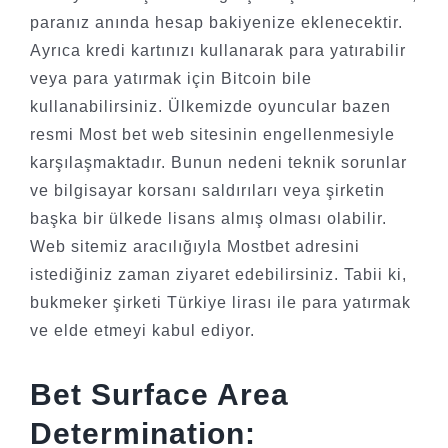
paranız anında hesap bakiyenize eklenecektir.
Ayrıca kredi kartınızı kullanarak para yatırabilir
veya para yatırmak için Bitcoin bile
kullanabilirsiniz. Ülkemizde oyuncular bazen
resmi Most bet web sitesinin engellenmesiyle
karşılaşmaktadır. Bunun nedeni teknik sorunlar
ve bilgisayar korsanı saldırıları veya şirketin
başka bir ülkede lisans almış olması olabilir.
Web sitemiz aracılığıyla Mostbet adresini
istediğiniz zaman ziyaret edebilirsiniz. Tabii ki,
bukmeker şirketi Türkiye lirası ile para yatırmak
ve elde etmeyi kabul ediyor.
Bet Surface Area
Determination: