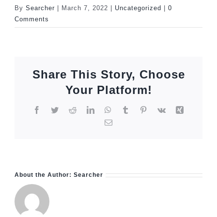
By
Searcher
|
March 7, 2022
|
Uncategorized
|
0
Comments
Share This Story, Choose
Your Platform!
Facebook
Twitter
Reddit
LinkedIn
WhatsApp
Tumblr
Pinterest
Vk
Xing
Email
About the Author:
Searcher