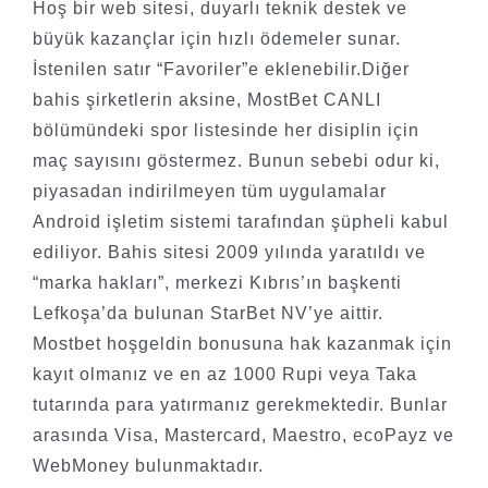
Hoş bir web sitesi, duyarlı teknik destek ve
büyük kazançlar için hızlı ödemeler sunar.
İstenilen satır “Favoriler”e eklenebilir.Diğer
bahis şirketlerin aksine, MostBet CANLI
bölümündeki spor listesinde her disiplin için
maç sayısını göstermez. Bunun sebebi odur ki,
piyasadan indirilmeyen tüm uygulamalar
Android işletim sistemi tarafından şüpheli kabul
ediliyor. Bahis sitesi 2009 yılında yaratıldı ve
“marka hakları”, merkezi Kıbrıs’ın başkenti
Lefkoşa’da bulunan StarBet NV’ye aittir.
Mostbet hoşgeldin bonusuna hak kazanmak için
kayıt olmanız ve en az 1000 Rupi veya Taka
tutarında para yatırmanız gerekmektedir. Bunlar
arasında Visa, Mastercard, Maestro, ecoPayz ve
WebMoney bulunmaktadır.