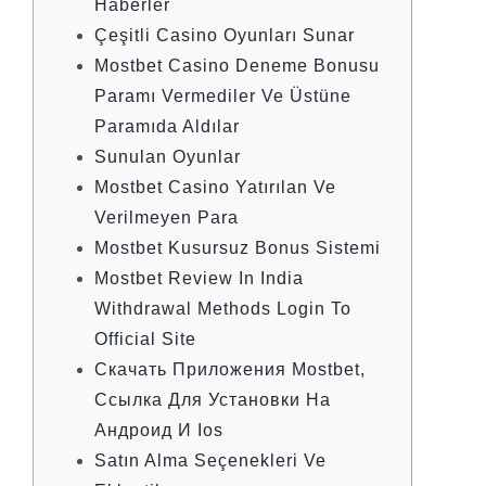
Haberler
Çeşitli Casino Oyunları Sunar
Mostbet Casino Deneme Bonusu
Paramı Vermediler Ve Üstüne
Paramıda Aldılar
Sunulan Oyunlar
Mostbet Casino Yatırılan Ve
Verilmeyen Para
Mostbet Kusursuz Bonus Sistemi
Mostbet Review In India
Withdrawal Methods Login To
Official Site
Скачать Приложения Mostbet,
Ссылка Для Установки На
Андроид И Ios
Satın Alma Seçenekleri Ve