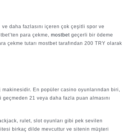
 ve daha fazlasını içeren çok çeşitli spor ve
ostbet’ten para çekme,
mostbet
geçerli bir ödeme
ara çekme tutarı mostbet tarafından 200 TRY olarak
aj makinesidir. En popüler casino oyunlarından biri,
21’i geçmeden 21 veya daha fazla puan almasını
ackjack, rulet, slot oyunları gibi pek sevilen
tesi birkaç dilde mevcuttur ve sitenin müşteri