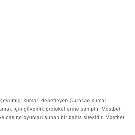
 ve çevrimiçi kumarı denetleyen Curacao kumar
orumak için güvenlik protokollerine sahiptir. Mostbet
e casino oyunları sunan bir bahis sitesidir. Mostbet,