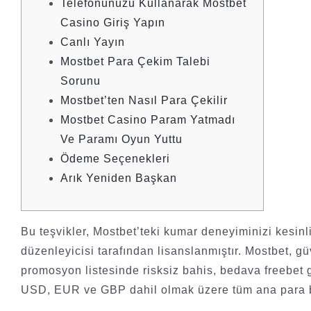
Telefonunuzu Kullanarak Mostbet
Casino Giriş Yapın
Canlı Yayın
Mostbet Para Çekim Talebi
Sorunu
Mostbet’ten Nasıl Para Çekilir
Mostbet Casino Param Yatmadı
Ve Paramı Oyun Yuttu
Ödeme Seçenekleri
Arık Yeniden Başkan
Bu teşvikler, Mostbet’teki kumar deneyiminizi kesinl
düzenleyicisi tarafından lisanslanmıştır. Mostbet, güv
promosyon listesinde risksiz bahis, bedava freebet g
USD, EUR ve GBP dahil olmak üzere tüm ana para bi