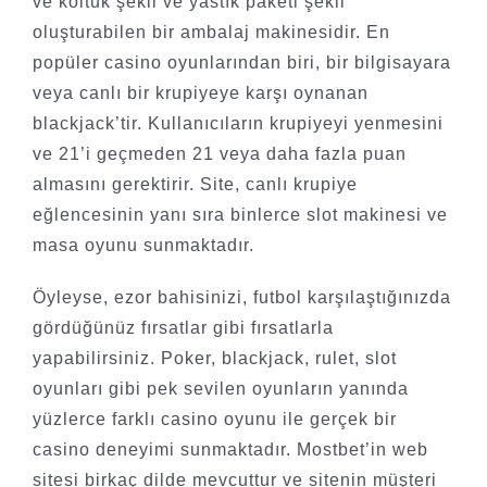
ve koltuk şekli ve yastık paketi şekli
oluşturabilen bir ambalaj makinesidir. En
popüler casino oyunlarından biri, bir bilgisayara
veya canlı bir krupiyeye karşı oynanan
blackjack’tir. Kullanıcıların krupiyeyi yenmesini
ve 21’i geçmeden 21 veya daha fazla puan
almasını gerektirir. Site, canlı krupiye
eğlencesinin yanı sıra binlerce slot makinesi ve
masa oyunu sunmaktadır.
Öyleyse, ezor bahisinizi, futbol karşılaştığınızda
gördüğünüz fırsatlar gibi fırsatlarla
yapabilirsiniz. Poker, blackjack, rulet, slot
oyunları gibi pek sevilen oyunların yanında
yüzlerce farklı casino oyunu ile gerçek bir
casino deneyimi sunmaktadır. Mostbet’in web
sitesi birkaç dilde mevcuttur ve sitenin müşteri