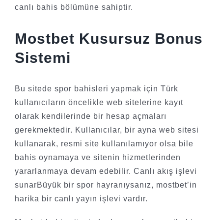
canlı bahis bölümüne sahiptir.
Mostbet Kusursuz Bonus
Sistemi
Bu sitede spor bahisleri yapmak için Türk
kullanıcıların öncelikle web sitelerine kayıt
olarak kendilerinde bir hesap açmaları
gerekmektedir. Kullanıcılar, bir ayna web sitesi
kullanarak, resmi site kullanılamıyor olsa bile
bahis oynamaya ve sitenin hizmetlerinden
yararlanmaya devam edebilir. Canlı akış işlevi
sunarBüyük bir spor hayranıysanız, mostbet’in
harika bir canlı yayın işlevi vardır.