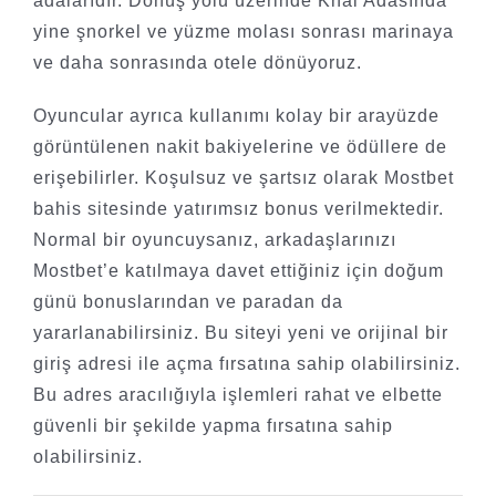
adalarıdır. Dönüş yolu üzerinde Khai Adasında
yine şnorkel ve yüzme molası sonrası marinaya
ve daha sonrasında otele dönüyoruz.
Oyuncular ayrıca kullanımı kolay bir arayüzde
görüntülenen nakit bakiyelerine ve ödüllere de
erişebilirler. Koşulsuz ve şartsız olarak Mostbet
bahis sitesinde yatırımsız bonus verilmektedir.
Normal bir oyuncuysanız, arkadaşlarınızı
Mostbet’e katılmaya davet ettiğiniz için doğum
günü bonuslarından ve paradan da
yararlanabilirsiniz. Bu siteyi yeni ve orijinal bir
giriş adresi ile açma fırsatına sahip olabilirsiniz.
Bu adres aracılığıyla işlemleri rahat ve elbette
güvenli bir şekilde yapma fırsatına sahip
olabilirsiniz.