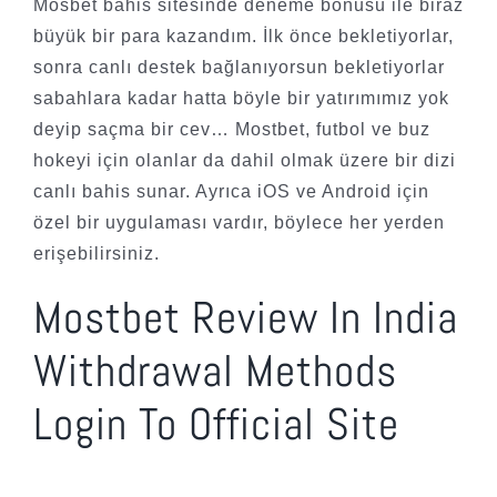
Mosbet bahis sitesinde deneme bonusu ile biraz
büyük bir para kazandım. İlk önce bekletiyorlar,
sonra canlı destek bağlanıyorsun bekletiyorlar
sabahlara kadar hatta böyle bir yatırımımız yok
deyip saçma bir cev… Mostbet, futbol ve buz
hokeyi için olanlar da dahil olmak üzere bir dizi
canlı bahis sunar. Ayrıca iOS ve Android için
özel bir uygulaması vardır, böylece her yerden
erişebilirsiniz.
Mostbet Review In India
Withdrawal Methods
Login To Official Site