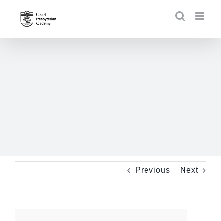
Skip
to
content
Previous
Next