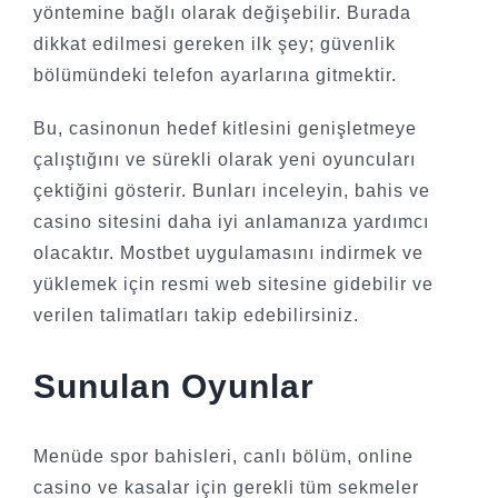
yöntemine bağlı olarak değişebilir. Burada
dikkat edilmesi gereken ilk şey; güvenlik
bölümündeki telefon ayarlarına gitmektir.
Bu, casinonun hedef kitlesini genişletmeye
çalıştığını ve sürekli olarak yeni oyuncuları
çektiğini gösterir. Bunları inceleyin, bahis ve
casino sitesini daha iyi anlamanıza yardımcı
olacaktır. Mostbet uygulamasını indirmek ve
yüklemek için resmi web sitesine gidebilir ve
verilen talimatları takip edebilirsiniz.
Sunulan Oyunlar
Menüde spor bahisleri, canlı bölüm, online
casino ve kasalar için gerekli tüm sekmeler