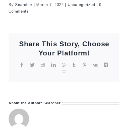
By
Searcher
|
March 7, 2022
|
Uncategorized
|
0
Comments
Share This Story, Choose
Your Platform!
Facebook
Twitter
Reddit
LinkedIn
WhatsApp
Tumblr
Pinterest
Vk
Xing
Email
About the Author:
Searcher