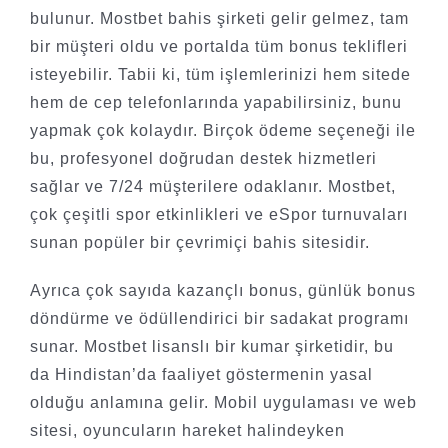
bulunur. Mostbet bahis şirketi gelir gelmez, tam
bir müşteri oldu ve portalda tüm bonus teklifleri
isteyebilir. Tabii ki, tüm işlemlerinizi hem sitede
hem de cep telefonlarında yapabilirsiniz, bunu
yapmak çok kolaydır. Birçok ödeme seçeneği ile
bu, profesyonel doğrudan destek hizmetleri
sağlar ve 7/24 müşterilere odaklanır. Mostbet,
çok çeşitli spor etkinlikleri ve eSpor turnuvaları
sunan popüler bir çevrimiçi bahis sitesidir.
Ayrıca çok sayıda kazançlı bonus, günlük bonus
döndürme ve ödüllendirici bir sadakat programı
sunar. Mostbet lisanslı bir kumar şirketidir, bu
da Hindistan’da faaliyet göstermenin yasal
olduğu anlamına gelir. Mobil uygulaması ve web
sitesi, oyuncuların hareket halindeyken