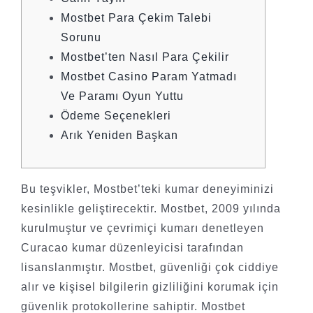
Mostbet Para Çekim Talebi
Sorunu
Mostbet’ten Nasıl Para Çekilir
Mostbet Casino Param Yatmadı
Ve Paramı Oyun Yuttu
Ödeme Seçenekleri
Arık Yeniden Başkan
Bu teşvikler, Mostbet’teki kumar deneyiminizi
kesinlikle geliştirecektir. Mostbet, 2009 yılında
kurulmuştur ve çevrimiçi kumarı denetleyen
Curacao kumar düzenleyicisi tarafından
lisanslanmıştır. Mostbet, güvenliği çok ciddiye
alır ve kişisel bilgilerin gizliliğini korumak için
güvenlik protokollerine sahiptir. Mostbet