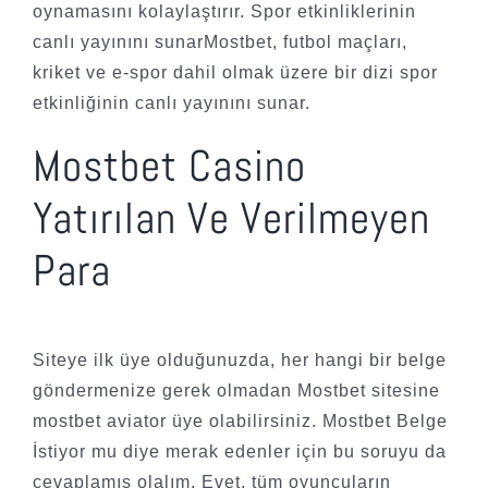
oynamasını kolaylaştırır. Spor etkinliklerinin
canlı yayınını sunarMostbet, futbol maçları,
kriket ve e-spor dahil olmak üzere bir dizi spor
etkinliğinin canlı yayınını sunar.
Mostbet Casino
Yatırılan Ve Verilmeyen
Para
Siteye ilk üye olduğunuzda, her hangi bir belge
göndermenize gerek olmadan Mostbet sitesine
mostbet aviator üye olabilirsiniz. Mostbet Belge
İstiyor mu diye merak edenler için bu soruyu da
cevaplamış olalım. Evet, tüm oyuncuların