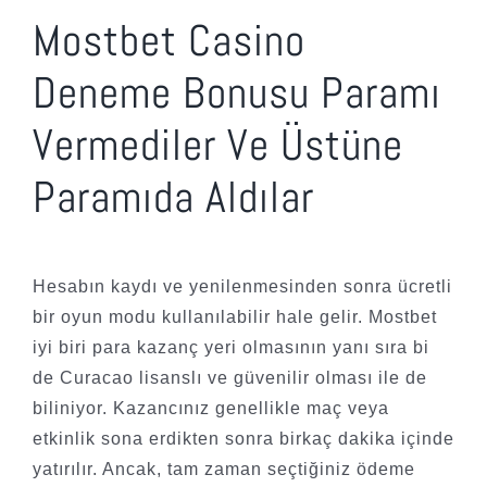
Mostbet Casino
Deneme Bonusu Paramı
Vermediler Ve Üstüne
Paramıda Aldılar
Hesabın kaydı ve yenilenmesinden sonra ücretli
bir oyun modu kullanılabilir hale gelir. Mostbet
iyi biri para kazanç yeri olmasının yanı sıra bi
de Curacao lisanslı ve güvenilir olması ile de
biliniyor. Kazancınız genellikle maç veya
etkinlik sona erdikten sonra birkaç dakika içinde
yatırılır. Ancak, tam zaman seçtiğiniz ödeme