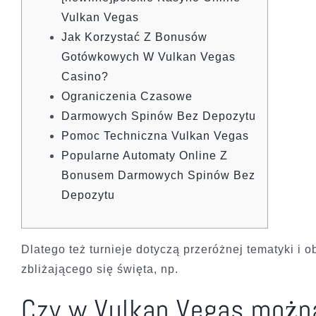
Vulkan Vegas
Jak Korzystać Z Bonusów
Gotówkowych W Vulkan Vegas
Casino?
Ograniczenia Czasowe
Darmowych Spinów Bez Depozytu
Pomoc Techniczna Vulkan Vegas
Popularne Automaty Online Z
Bonusem Darmowych Spinów Bez
Depozytu
Dlatego też turnieje dotyczą przeróżnej tematyki i 
zbliżającego się święta, np.
Czy w Vulkan Vegas możn