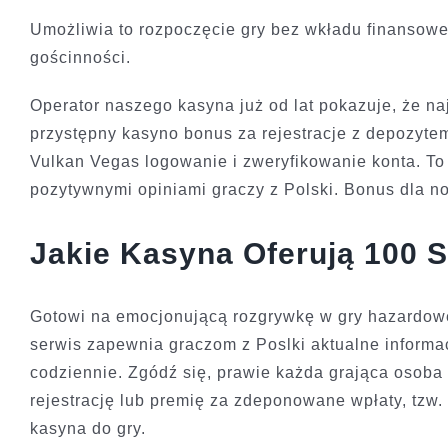
Umożliwia to rozpoczęcie gry bez wkładu finansowe
gościnności.
Operator naszego kasyna już od lat pokazuje, że n
przystępny kasyno bonus za rejestracje z depozyte
Vulkan Vegas logowanie i zweryfikowanie konta. To
pozytywnymi opiniami graczy z Polski. Bonus dla 
Jakie Kasyna Oferują 100 
Gotowi na emocjonującą rozgrywkę w gry hazardowe 
serwis zapewnia graczom z Poslki aktualne informa
codziennie. Zgódź się, prawie każda grająca osoba 
rejestrację lub premię za zdeponowane wpłaty, tzw.
kasyna do gry.