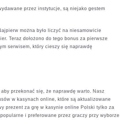
ydawane przez instytucje, są niejako gestem
Najpierw można było liczyć na niesamowicie
ier. Teraz dołożono do tego bonus za pierwsze
tym serwisem, który cieszy się naprawdę
, aby przekonać się, że naprawdę warto. Nasz
usów w kasynach online, które są aktualizowane
y prezent za grę w kasynie online Polski tylko za
j popularne i preferowane przez graczy przy wyborze