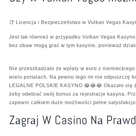
📑 Licencja i Bezpieczeństwo w Vulkan Vegas Kasy
Jest tak również w przypadku Vulkan Vegas Kasyno.
bez obaw mogą grać w tym kasynie, ponieważ działa
Nie przeszkadzało że wpłaty w euro z niemieckiego 
wielu portalach. Na pewno tego im nie odpuszczę bo
LEGALNE POLSKIE KASYNO 😂😂😂 Okazało się że użył
żeby odebrać swój bonus za rejestracje kasyna. Prze
zapewni całkiem duże możliwości pełne satysfakcjo
Zаgrаj W Casino Nа Prаwd