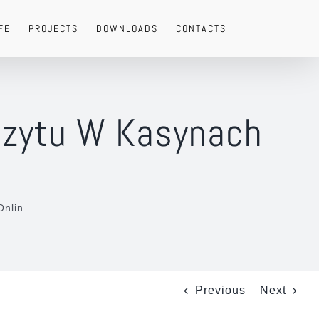
FE
PROJECTS
DOWNLOADS
CONTACTS
ozytu W Kasynach
nlin
Previous
Next