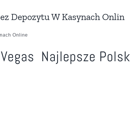
ez Depozytu W Kasynach Onlin
nach Online
Vegas ️ Najlepsze Pols