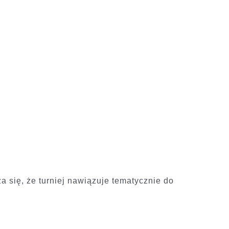
a się, że turniej nawiązuje tematycznie do