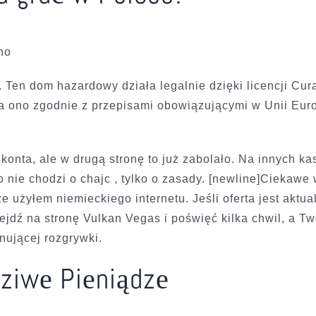
no
 Ten dom hazardowy działa legalnie dzięki licencji C
 ono zgodnie z przepisami obowiązującymi w Unii Euro
konta, ale w drugą stronę to już zabolało. Na innych k
 nie chodzi o chajc , tylko o zasady. [newline]Ciekawe 
em niemieckiego internetu. Jeśli oferta jest aktualnie
jdź na stronę Vulkan Vegas i poświęć kilka chwil, a Tw
nującej rozgrywki.
ziwе Piеniądzе