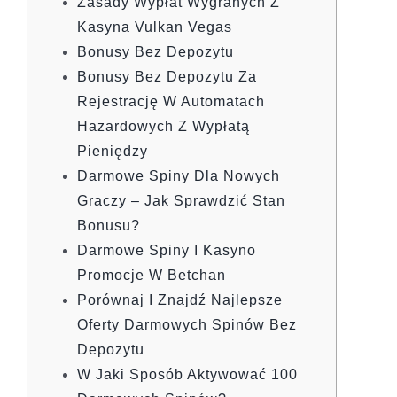
Zasady Wypłat Wygranych Z
Kasyna Vulkan Vegas
Bonusy Bez Depozytu
Bonusy Bez Depozytu Za
Rejestrację W Automatach
Hazardowych Z Wypłatą
Pieniędzy
Darmowe Spiny Dla Nowych
Graczy – Jak Sprawdzić Stan
Bonusu?
Darmowe Spiny I Kasyno
Promocje W Betchan
Porównaj I Znajdź Najlepsze
Oferty Darmowych Spinów Bez
Depozytu
W Jaki Sposób Aktywować 100