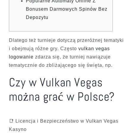
Popularne Automaty Online Z
Bonusem Darmowych Spinów Bez
Depozytu
Dlatego też turnieje dotyczą przeróżnej tematyki
i obejmują różne gry. Często
vulkan vegas
logowanie
zdarza się, że turniej nawiązuje
tematycznie do zbliżającego się święta, np.
Czy w Vulkan Vegas
można grać w Polsce?
📑 Licencja i Bezpieczeństwo w Vulkan Vegas
Kasyno