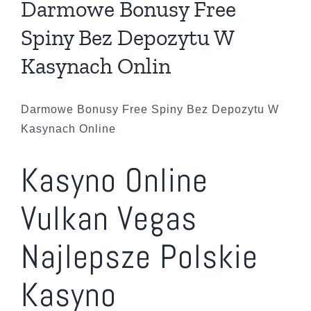
Darmowe Bonusy Free
Spiny Bez Depozytu W
Kasynach Onlin
Darmowe Bonusy Free Spiny Bez Depozytu W
Kasynach Online
Kasyno Online
Vulkan Vegas ️
Najlepsze Polskie
Kasyno