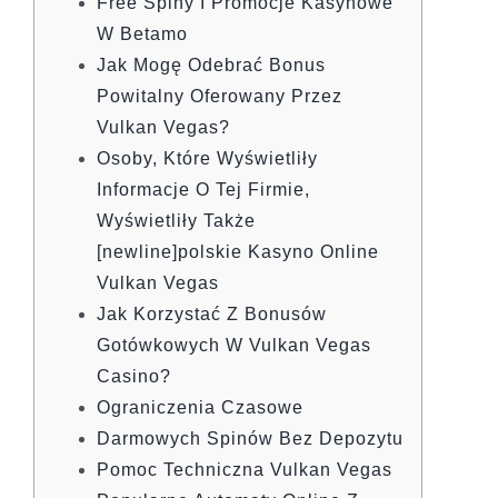
Free Spiny I Promocje Kasynowe
W Betamo
Jak Mogę Odebrać Bonus
Powitalny Oferowany Przez
Vulkan Vegas?
Osoby, Które Wyświetliły
Informacje O Tej Firmie,
Wyświetliły Także
[newline]polskie Kasyno Online
Vulkan Vegas
Jak Korzystać Z Bonusów
Gotówkowych W Vulkan Vegas
Casino?
Ograniczenia Czasowe
Darmowych Spinów Bez Depozytu
Pomoc Techniczna Vulkan Vegas