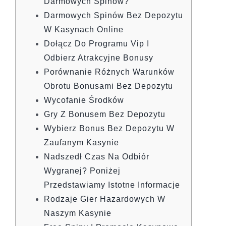
Darmowych Spinów?
Darmowych Spinów Bez Depozytu
W Kasynach Online
Dołącz Do Programu Vip I
Odbierz Atrakcyjne Bonusy
Porównanie Różnych Warunków
Obrotu Bonusami Bez Depozytu
Wycofanie Środków
Gry Z Bonusem Bez Depozytu
Wybierz Bonus Bez Depozytu W
Zaufanym Kasynie
Nadszedł Czas Na Odbiór
Wygranej? Poniżej
Przedstawiamy Istotne Informacje
Rodzaje Gier Hazardowych W
Naszym Kasynie