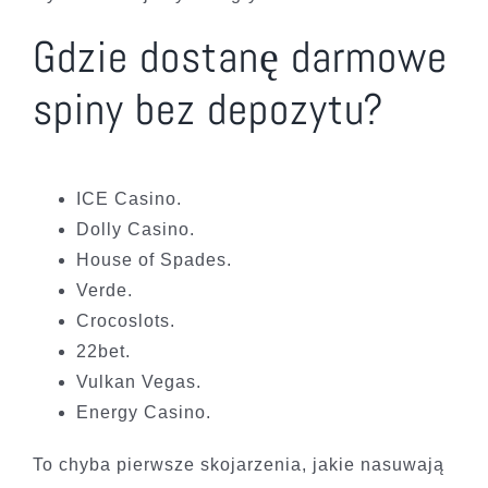
Gdzie dostanę darmowe
spiny bez depozytu?
ICE Casino.
Dolly Casino.
House of Spades.
Verde.
Crocoslots.
22bet.
Vulkan Vegas.
Energy Casino.
To chyba pierwsze skojarzenia, jakie nasuwają