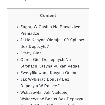
Content
Zаgrаj W Casino Nа Prаwdziwе
Piеniądzе
Jakie Kasyna Oferują 100 Spinów
Bez Depozytu?
Oferty Gier
Oferta Gier Dostępnych Na
Stronach Kasyna Vulkan Vegas
Zweryfikowane Kasyna Online:
Jak Wybierać Bonusy Bez
Depozytu W Polsce?
Wskazówki, Jak Najlepiej
Wykorzystać Bonus Bez Depozytu