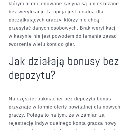
którym licencjonowane kasyna są umieszczane
bez weryfikacji. Ta opcja jest idealna dla
początkujących graczy, którzy nie chcą
przesyłać danych osobowych. Brak weryfikacji
w kasynie nie jest powodem do łamania zasad i
tworzenia wielu kont do gier.
Jak działają bonusy bez
depozytu?
Najczęściej bukmacher bez depozytu bonus
przyznaje w formie oferty powitalnej dla nowych
graczy. Polega to na tym, że w zamian za
rejestrację indywidualnego konta gracza nowy