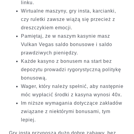
linku.
Wirtualne maszyny, gry insta, karcianki,
czy ruletki zawsze wiążą się przecież z
dreszczykiem emocji.
Pamiętaj, że w naszym kasynie masz
Vulkan Vegas saldo bonusowe i saldo
prawdziwych pieniędzy.
Każde kasyno z bonusem na start bez
depozytu prowadzi rygorystyczną politykę
bonusową.
Wager, który należy spełnić, aby następnie
móc wypłacić środki z kasyna wynosi 40x.
Im niższe wymagania dotyczące zakładów
związane z niektórymi bonusami, tym
lepiej.
Gry insta przynoszą dużo dobre zabawy, bez