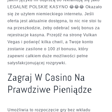
LEGALNE POLSKIE KASYNO 😂😂😂 Okazało
się że użyłem niemieckiego internetu. Jeśli
oferta jest aktualnie dostępna, to nic nie stoi tu
na przeszkodzie, żeby odebrać swój bonus za
rejestracje kasyna. Przejdź na stronę Vulkan
Vegas i poświęć kilka chwil, a Twoje konto
zostanie zasilone o 100 zł bonusu, który
zapewni całkiem duże możliwości pełne
satysfakcjonującej rozgrywki.
Zаgrаj W Casino Nа
Prаwdziwе Piеniądzе
Umożliwia to rozpoczęcie gry bez wkładu