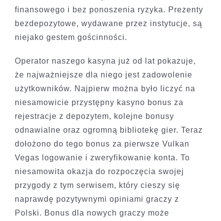
finansowego i bez ponoszenia ryzyka. Prezenty
bezdepozytowe, wydawane przez instytucje, są
niejako gestem gościnności.
Operator naszego kasyna już od lat pokazuje,
że najważniejsze dla niego jest zadowolenie
użytkowników. Najpierw można było liczyć na
niesamowicie przystępny kasyno bonus za
rejestracje z depozytem, kolejne bonusy
odnawialne oraz ogromną bibliotekę gier. Teraz
dołożono do tego bonus za pierwsze Vulkan
Vegas logowanie i zweryfikowanie konta. To
niesamowita okazja do rozpoczęcia swojej
przygody z tym serwisem, który cieszy się
naprawdę pozytywnymi opiniami graczy z
Polski. Bonus dla nowych graczy może