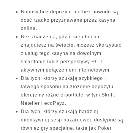
Bonusy bez depozytu nie bez powodu są
dość rzadko przyznawane przez kasyna
online.
Bez znaczenia, gdzie się obecnie
znajdujesz na świecie, możesz skorzystać
z usług tego kasyna na dowolnym
smartfonie lub z perspektywy PC z
aktywnym połączeniem internetowym.
Dla tych, którzy szukają szybkiego i
łatwego sposobu na złożenie depozytu,
oferujemy różne e-portfele, w tym Skrill,
Neteller i ecoPayz.
Dla tych, którzy szukają bardziej
intensywnej sesji hazardowej, dostępne są
również gry specjalne, takie jak Poker,