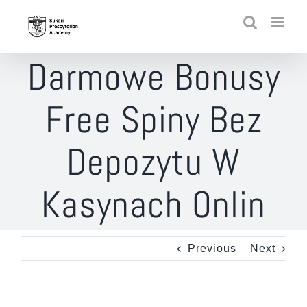
Skip
to
content
Darmowe Bonusy
Free Spiny Bez
Depozytu W
Kasynach Onlin
Previous
Next