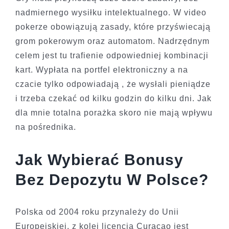
nadmiernego wysiłku intelektualnego. W video
pokerze obowiązują zasady, które przyświecają
grom pokerowym oraz automatom. Nadrzędnym
celem jest tu trafienie odpowiedniej kombinacji
kart. Wypłata na portfel elektroniczny a na
czacie tylko odpowiadają , że wysłali pieniądze
i trzeba czekać od kilku godzin do kilku dni. Jak
dla mnie totalna porażka skoro nie mają wpływu
na pośrednika.
Jak Wybierać Bonusy
Bez Depozytu W Polsce?
Polska od 2004 roku przynależy do Unii
Europejskiej, z kolei licencja Curacao jest