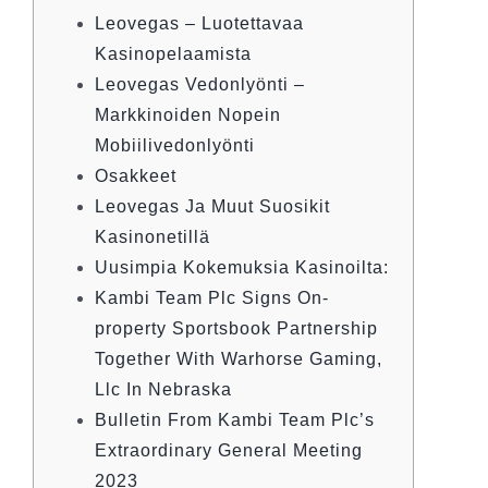
Leovegas – Luotettavaa
Kasinopelaamista
Leovegas Vedonlyönti –
Markkinoiden Nopein
Mobiilivedonlyönti
Osakkeet
Leovegas Ja Muut Suosikit
Kasinonetillä
Uusimpia Kokemuksia Kasinoilta:
Kambi Team Plc Signs On-
property Sportsbook Partnership
Together With Warhorse Gaming,
Llc In Nebraska
Bulletin From Kambi Team Plc’s
Extraordinary General Meeting
2023