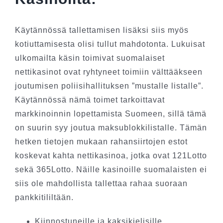
Käytännössä tallettamisen lisäksi siis myös
kotiuttamisesta olisi tullut mahdotonta. Lukuisat
ulkomailta käsin toimivat suomalaiset
nettikasinot ovat ryhtyneet toimiin välttääkseen
joutumisen poliisihallituksen ”mustalle listalle”.
Käytännössä nämä toimet tarkoittavat
markkinoinnin lopettamista Suomeen, sillä tämä
on suurin syy joutua maksublokkilistalle. Tämän
hetken tietojen mukaan rahansiirtojen estot
koskevat kahta nettikasinoa, jotka ovat 121Lotto
sekä 365Lotto. Näille kasinoille suomalaisten ei
siis ole mahdollista tallettaa rahaa suoraan
pankkitililtään.
Kiinnostuneille ja kaksikielisille