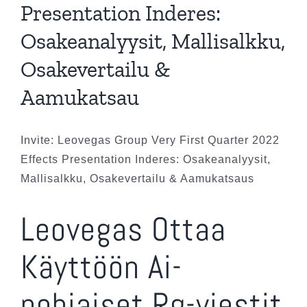
Presentation Inderes:
Osakeanalyysit, Mallisalkku,
Osakevertailu &
Aamukatsau
Invite: Leovegas Group Very First Quarter 2022
Effects Presentation Inderes: Osakeanalyysit,
Mallisalkku, Osakevertailu & Aamukatsaus
Leovegas Ottaa
Käyttöön Ai-
pohjaiset Rg-viestit