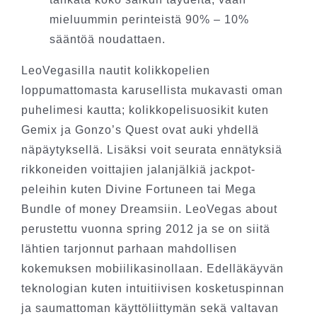
mieluummin perinteistä 90% – 10%
sääntöä noudattaen.
LeoVegasilla nautit kolikkopelien
loppumattomasta karusellista mukavasti oman
puhelimesi kautta; kolikkopelisuosikit kuten
Gemix ja Gonzo’s Quest ovat auki yhdellä
näpäytyksellä. Lisäksi voit seurata ennätyksiä
rikkoneiden voittajien jalanjälkiä jackpot-
peleihin kuten Divine Fortuneen tai Mega
Bundle of money Dreamsiin. LeoVegas about
perustettu vuonna spring 2012 ja se on siitä
lähtien tarjonnut parhaan mahdollisen
kokemuksen mobiilikasinollaan. Edelläkäyvän
teknologian kuten intuitiivisen kosketuspinnan
ja saumattoman käyttöliittymän sekä valtavan