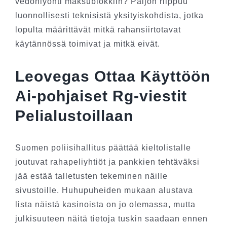
vedonlyönti maksublokkiin? Paljon riippuu
luonnollisesti teknisistä yksityiskohdista, jotka
lopulta määrittävät mitkä rahansiirtotavat
käytännössä toimivat ja mitkä eivät.
Leovegas Ottaa Käyttöön
Ai-pohjaiset Rg-viestit
Pelialustoillaan
Suomen poliisihallitus päättää kieltolistalle
joutuvat rahapeliyhtiöt ja pankkien tehtäväksi
jää estää talletusten tekeminen näille
sivustoille. Huhupuheiden mukaan alustava
lista näistä kasinoista on jo olemassa, mutta
julkisuuteen näitä tietoja tuskin saadaan ennen