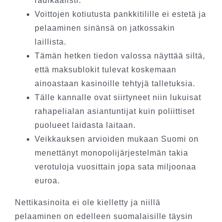
radikaalisti.
Voittojen kotiutusta pankkitilille ei estetä ja
pelaaminen sinänsä on jatkossakin
laillista.
Tämän hetken tiedon valossa näyttää siltä,
että maksublokit tulevat koskemaan
ainoastaan kasinoille tehtyjä talletuksia.
Tälle kannalle ovat siirtyneet niin lukuisat
rahapelialan asiantuntijat kuin poliittiset
puolueet laidasta laitaan.
Veikkauksen arvioiden mukaan Suomi on
menettänyt monopolijärjestelmän takia
verotuloja vuosittain jopa sata miljoonaa
euroa.
Nettikasinoita ei ole kielletty ja niillä
pelaaminen on edelleen suomalaisille täysin