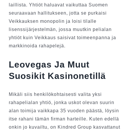
laillista. Yhtiöt haluavat vaikuttaa Suomen
seuraavaan hallitukseen, jotta se purkaisi
Veikkauksen monopolin ja loisi tilalle
lisenssijärjestelmän, jossa muutkin pelialan
yhtiöt kuin Veikkaus saisivat toimeenpanna ja
markkinoida rahapelejä.
Leovegas Ja Muut
Suosikit Kasinonetillä
Mikäli siis henkilökohtaisesti valita yksi
rahapelialan yhtiö, jonka uskot olevan suurin
alan toimija vaikkapa 35 vuoden päästä, löysin
itse rahani tämän firman harteille. Kuten edellä
onkin jo kuvailtu, on Kindred Group kasvattanut