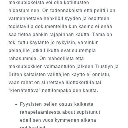
maksublokeista voi olla kotiutusten
hidastuminen. On todennäköistä että pelitili on
varmennettava henkilöllisyyden ja osoitteen
todistavilla dokumenteilla kun kasino ei enää
saa tietoa pankin rajapinnan kautta. Tämä on
toki tuttu käytäntö jo nykyisin, varsinkin
pelaajille jotka liikuttelevat suurempia
rahasummia. On mahdollista että
maksublokkien voimaantulon jälkeen Trustlyn ja
Briten kaltaisten välittäjien käyttö ei onnistu,
vaan rahat on siirrettävä luottokortilla tai
”kierrätettävä” nettilompakoiden kautta.
Fyysisten pelien osuus kaikesta
rahapelaamisesta about supistunut
edellisen vuosikymmenen aikana