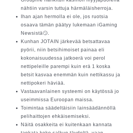
nähtiin varsin tuttuja härmäläisherroja.
Ihan ajan hermolla ei ole, jos ruotsia
osaava tämän päätyy lukemaan iGaming
Newsistä🙄.
Kunhan JOTAIN järkevää betsattavaa
pyörii, niin betsihimoiset painaa eli
kokonaisuudessa jatkoerä voi perol
nettipeleille parempi kuin erä 1 koska
betsit kasvaa enemmän kuin nettikassu ja
nettipokeri häviää.
Vastaavanlainen systeemi on käytössä jo
useimmissa Euroopan maissa.
Toimintaa säädeltäisiin lainsäädännöllä
pelihaittojen ehkäisemiseksi.
Näitä osakkeita ei kuitenkaan kannata
tankata koko salkun täydeltä, vaan