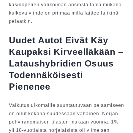
kasinopelien valikoiman ansiosta tämä mukana
kulkeva viihde on priimaa millä laitteella ikinä
pelaatkin.
Uudet Autot Eivät Käy
Kaupaksi Kirveelläkään –
Lataushybridien Osuus
Todennäköisesti
Pienenee
Vaikutus ulkomaille suuntautuvaan pelaamiseen
on ollut kokonaisuudessaan vähäinen. Norjan
peliviranomaisen tilaston mukaan vuonna, 1%
yli 18-vuotiaista norjalaisista oli viimeisen