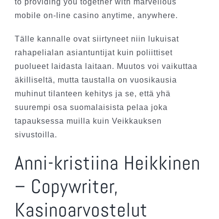
to providing you together with marvellous
mobile on-line casino anytime, anywhere.
Tälle kannalle ovat siirtyneet niin lukuisat
rahapelialan asiantuntijat kuin poliittiset
puolueet laidasta laitaan. Muutos voi vaikuttaa
äkilliseltä, mutta taustalla on vuosikausia
muhinut tilanteen kehitys ja se, että yhä
suurempi osa suomalaisista pelaa joka
tapauksessa muilla kuin Veikkauksen
sivustoilla.
Anni-kristiina Heikkinen
– Copywriter,
Kasinoarvostelut