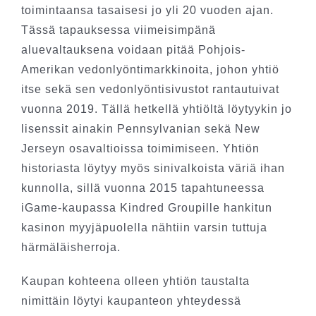
toimintaansa tasaisesi jo yli 20 vuoden ajan.
Tässä tapauksessa viimeisimpänä
aluevaltauksena voidaan pitää Pohjois-
Amerikan vedonlyöntimarkkinoita, johon yhtiö
itse sekä sen vedonlyöntisivustot rantautuivat
vuonna 2019. Tällä hetkellä yhtiöltä löytyykin jo
lisenssit ainakin Pennsylvanian sekä New
Jerseyn osavaltioissa toimimiseen. Yhtiön
historiasta löytyy myös sinivalkoista väriä ihan
kunnolla, sillä vuonna 2015 tapahtuneessa
iGame-kaupassa Kindred Groupille hankitun
kasinon myyjäpuolella nähtiin varsin tuttuja
härmäläisherroja.
Kaupan kohteena olleen yhtiön taustalta
nimittäin löytyi kaupanteon yhteydessä