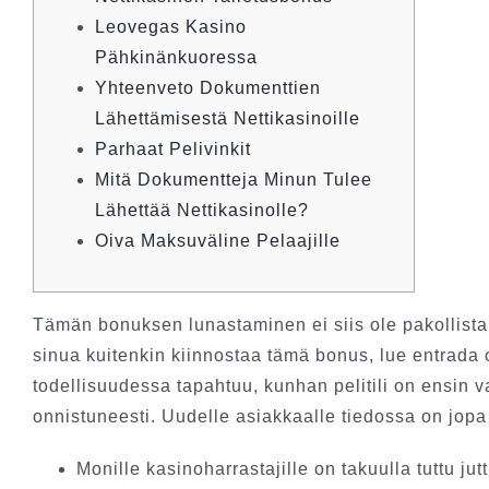
Leovegas Kasino
Pähkinänkuoressa
Yhteenveto Dokumenttien
Lähettämisestä Nettikasinoille
Parhaat Pelivinkit
Mitä Dokumentteja Minun Tulee
Lähettää Nettikasinolle?
Oiva Maksuväline Pelaajille
Tämän bonuksen lunastaminen ei siis ole pakollista, 
sinua kuitenkin kiinnostaa tämä bonus, lue entrada
todellisuudessa tapahtuu, kunhan pelitili on ensin v
onnistuneesti. Uudelle asiakkaalle tiedossa on jop
Monille kasinoharrastajille on takuulla tuttu jut