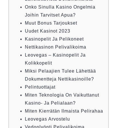
Onko Sinulla Kasino Ongelmia
Joihin Tarvitset Apua?
Muut Bonus Tarjoukset
Uudet Kasinot 2023
Kasinopelit Ja Pelikoneet
Nettikasinon Pelivalikoima
Leovegas – Kasinopelit Ja
Kolikkopelit
Miksi Pelaajien Tulee Lähettää
Dokumentteja Nettikasinoille?
Pelintuottajat
Miten Teknologia On Vaikuttanut
Kasino- Ja Pelialaan?
Miten Kierrätän Ilmaista Pelirahaa
Leovegas Arvostelu
Vedonlyönti Pelivalikoima