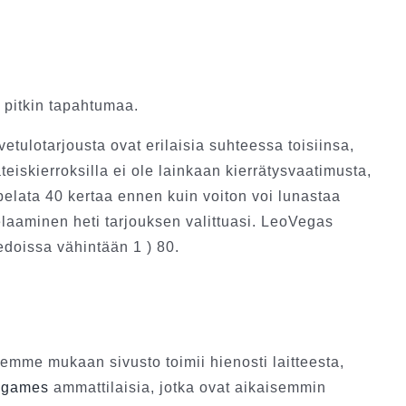
 pitkin tapahtumaa.
vetulotarjousta ovat erilaisia suhteessa toisiinsa,
eiskierroksilla ei ole lainkaan kierrätysvaatimusta,
pelata 40 kertaa ennen kuin voiton voi lunastaa
elaaminen heti tarjouksen valittuasi. LeoVegas
edoissa vähintään 1 ) 80.
emme mukaan sivusto toimii hienosti laitteesta,
 games
ammattilaisia, jotka ovat aikaisemmin