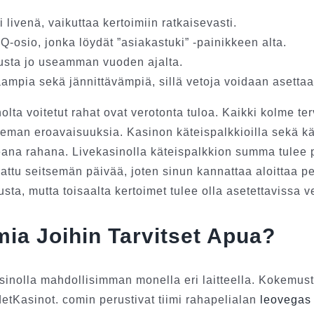
i livenä, vaikuttaa kertoimiin ratkaisevasti.
Q-osio, jonka löydät ”asiakastuki” -painikkeen alta.
musta jo useamman vuoden ajalta.
mpia sekä jännittävämpiä, sillä vetoja voidaan asettaa
olta voitetut rahat ovat verotonta tuloa. Kaikki kolme ter
eman eroavaisuuksia. Kasinon käteispalkkioilla sekä kät
ikeana rahana. Livekasinolla käteispalkkion summa tulee 
ttu seitsemän päivää, joten sinun kannattaa aloittaa p
sta, mutta toisaalta kertoimet tulee olla asetettavissa v
ia Joihin Tarvitset Apua?
sinolla mahdollisimman monella eri laitteella. Kokemust
etKasinot. comin perustivat tiimi rahapelialan
leovegas