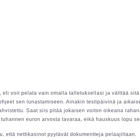
eli voit pelata vain omalla talletuksellasi ja välttää si
 ohjeet sen lunastamiseen. Ainakin testipäivinä ja ai
ahvistettu. Saat siis pitää jokaisen voiton oikeana raha
a tuhannen euron arvosta tavaraa, eikä hauskuus lopu s
tu, että nettikasinot pyytävät dokumentteja pelaajiltaan.