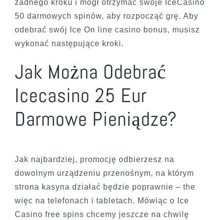
żadnego kroku i mógł otrzymać swoje IceCasino
50 darmowych spinów, aby rozpocząć grę. Aby
odebrać swój Ice On line casino bonus, musisz
wykonać następujące kroki.
Jak Można Odebrać
Icecasino 25 Eur
Darmowe Pieniądze?
Jak najbardziej, promocję odbierzesz na
dowolnym urządzeniu przenośnym, na którym
strona kasyna działać będzie poprawnie – the
więc na telefonach i tabletach. Mówiąc o Ice
Casino free spins chcemy jeszcze na chwilę