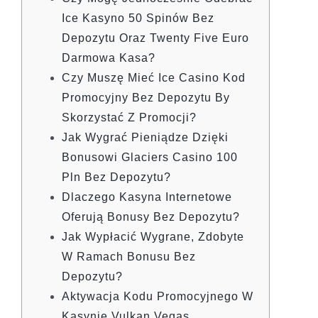
Ice Kasyno 50 Spinów Bez
Depozytu Oraz Twenty Five Euro
Darmowa Kasa?
Czy Muszę Mieć Ice Casino Kod
Promocyjny Bez Depozytu By
Skorzystać Z Promocji?
Jak Wygrać Pieniądze Dzięki
Bonusowi Glaciers Casino 100
Pln Bez Depozytu?
Dlaczego Kasyna Internetowe
Oferują Bonusy Bez Depozytu?
Jak Wypłacić Wygrane, Zdobyte
W Ramach Bonusu Bez
Depozytu?
Aktywacja Kodu Promocyjnego W
Kasynie Vulkan Vegas