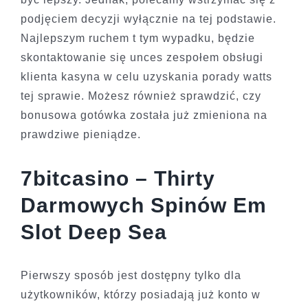
podjęciem decyzji wyłącznie na tej podstawie.
Najlepszym ruchem t tym wypadku, będzie
skontaktowanie się unces zespołem obsługi
klienta kasyna w celu uzyskania porady watts
tej sprawie. Możesz również sprawdzić, czy
bonusowa gotówka została już zmieniona na
prawdziwe pieniądze.
7bitcasino – Thirty
Darmowych Spinów Em
Slot Deep Sea
Pierwszy sposób jest dostępny tylko dla
użytkowników, którzy posiadają już konto w