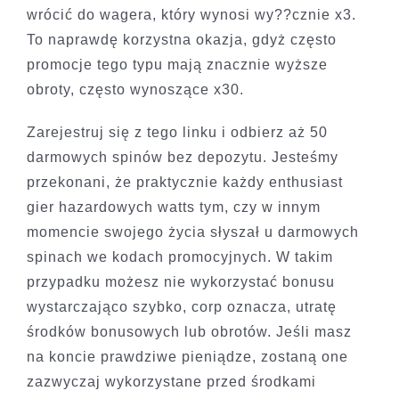
wrócić do wagera, który wynosi wy??cznie x3.
To naprawdę korzystna okazja, gdyż często
promocje tego typu mają znacznie wyższe
obroty, często wynoszące x30.
Zarejestruj się z tego linku i odbierz aż 50
darmowych spinów bez depozytu. Jesteśmy
przekonani, że praktycznie każdy enthusiast
gier hazardowych watts tym, czy w innym
momencie swojego życia słyszał u darmowych
spinach we kodach promocyjnych. W takim
przypadku możesz nie wykorzystać bonusu
wystarczająco szybko, corp oznacza, utratę
środków bonusowych lub obrotów. Jeśli masz
na koncie prawdziwe pieniądze, zostaną one
zazwyczaj wykorzystane przed środkami