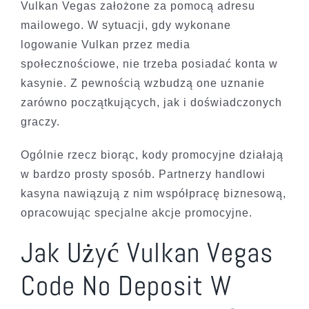
Vulkan Vegas założone za pomocą adresu
mailowego. W sytuacji, gdy wykonane
logowanie Vulkan przez media
społecznościowe, nie trzeba posiadać konta w
kasynie. Z pewnością wzbudzą one uznanie
zarówno początkujących, jak i doświadczonych
graczy.
Ogólnie rzecz biorąc, kody promocyjne działają
w bardzo prosty sposób. Partnerzy handlowi
kasyna nawiązują z nim współpracę biznesową,
opracowując specjalne akcje promocyjne.
Jak Użyć Vulkan Vegas
Code No Deposit W