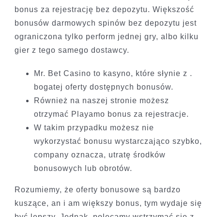
bonus za rejestrację bez depozytu. Większość
bonusów darmowych spinów bez depozytu jest
ograniczona tylko perform jednej gry, albo kilku
gier z tego samego dostawcy.
Mr. Bet Casino to kasyno, które słynie z .
bogatej oferty dostępnych bonusów.
Również na naszej stronie możesz
otrzymać Playamo bonus za rejestracje.
W takim przypadku możesz nie
wykorzystać bonusu wystarczająco szybko,
company oznacza, utratę środków
bonusowych lub obrotów.
Rozumiemy, że oferty bonusowe są bardzo
kuszące, an i am większy bonus, tym wydaje się
być lepszy. Jednak, polecamy wstrzymać się z