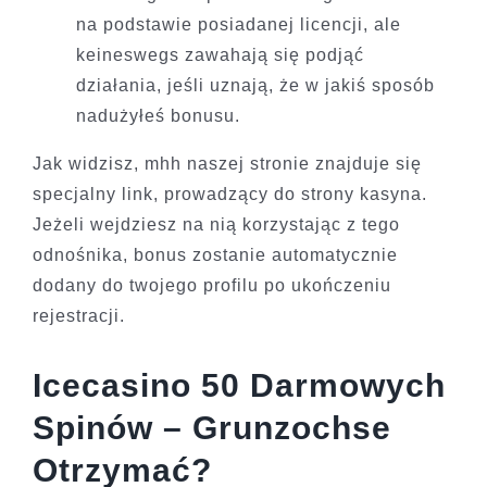
na podstawie posiadanej licencji, ale
keineswegs zawahają się podjąć
działania, jeśli uznają, że w jakiś sposób
nadużyłeś bonusu.
Jak widzisz, mhh naszej stronie znajduje się
specjalny link, prowadzący do strony kasyna.
Jeżeli wejdziesz na nią korzystając z tego
odnośnika, bonus zostanie automatycznie
dodany do twojego profilu po ukończeniu
rejestracji.
Icecasino 50 Darmowych
Spinów – Grunzochse
Otrzymać?