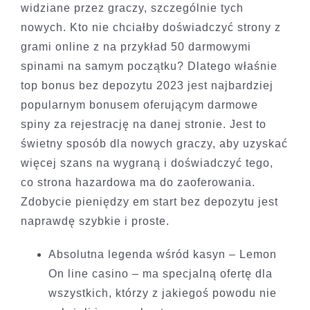
widziane przez graczy, szczególnie tych
nowych. Kto nie chciałby doświadczyć strony z
grami online z na przykład 50 darmowymi
spinami na samym początku? Dlatego właśnie
top bonus bez depozytu 2023 jest najbardziej
popularnym bonusem oferującym darmowe
spiny za rejestrację na danej stronie. Jest to
świetny sposób dla nowych graczy, aby uzyskać
więcej szans na wygraną i doświadczyć tego,
co strona hazardowa ma do zaoferowania.
Zdobycie pieniędzy em start bez depozytu jest
naprawdę szybkie i proste.
Absolutna legenda wśród kasyn – Lemon
On line casino – ma specjalną ofertę dla
wszystkich, którzy z jakiegoś powodu nie