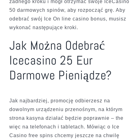
żadnego kroku i mógł otrzymać swoje IceCasino
50 darmowych spinów, aby rozpocząć grę. Aby
odebrać swój Ice On line casino bonus, musisz
wykonać następujące kroki.
Jak Można Odebrać
Icecasino 25 Eur
Darmowe Pieniądze?
Jak najbardziej, promocję odbierzesz na
dowolnym urządzeniu przenośnym, na którym
strona kasyna działać będzie poprawnie – the
więc na telefonach i tabletach. Mówiąc o Ice
Casino free spins chcemy jeszcze na chwilę