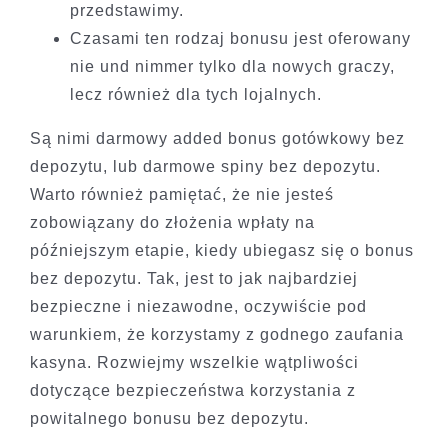
przedstawimy.
Czasami ten rodzaj bonusu jest oferowany
nie und nimmer tylko dla nowych graczy,
lecz również dla tych lojalnych.
Są nimi darmowy added bonus gotówkowy bez
depozytu, lub darmowe spiny bez depozytu.
Warto również pamiętać, że nie jesteś
zobowiązany do złożenia wpłaty na
późniejszym etapie, kiedy ubiegasz się o bonus
bez depozytu. Tak, jest to jak najbardziej
bezpieczne i niezawodne, oczywiście pod
warunkiem, że korzystamy z godnego zaufania
kasyna. Rozwiejmy wszelkie wątpliwości
dotyczące bezpieczeństwa korzystania z
powitalnego bonusu bez depozytu.