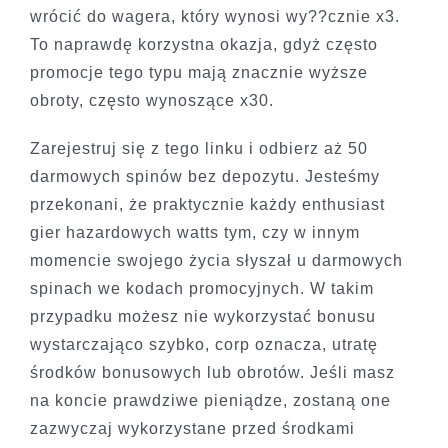
wrócić do wagera, który wynosi wy??cznie x3.
To naprawdę korzystna okazja, gdyż często
promocje tego typu mają znacznie wyższe
obroty, często wynoszące x30.
Zarejestruj się z tego linku i odbierz aż 50
darmowych spinów bez depozytu. Jesteśmy
przekonani, że praktycznie każdy enthusiast
gier hazardowych watts tym, czy w innym
momencie swojego życia słyszał u darmowych
spinach we kodach promocyjnych. W takim
przypadku możesz nie wykorzystać bonusu
wystarczająco szybko, corp oznacza, utratę
środków bonusowych lub obrotów. Jeśli masz
na koncie prawdziwe pieniądze, zostaną one
zazwyczaj wykorzystane przed środkami