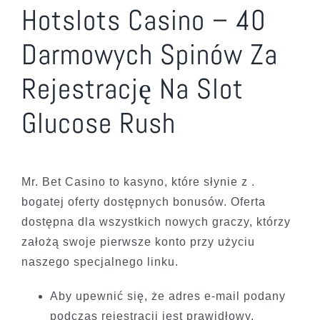
Hotslots Casino – 40
Darmowych Spinów Za
Rejestrację Na Slot
Glucose Rush
Mr. Bet Casino to kasyno, które słynie z .
bogatej oferty dostępnych bonusów. Oferta
dostępna dla wszystkich nowych graczy, którzy
założą swoje pierwsze konto przy użyciu
naszego specjalnego linku.
Aby upewnić się, że adres e-mail podany
podczas rejestracji jest prawidłowy,