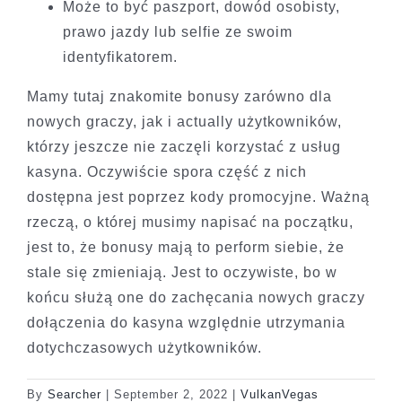
Może to być paszport, dowód osobisty,
prawo jazdy lub selfie ze swoim
identyfikatorem.
Mamy tutaj znakomite bonusy zarówno dla
nowych graczy, jak i actually użytkowników,
którzy jeszcze nie zaczęli korzystać z usług
kasyna. Oczywiście spora część z nich
dostępna jest poprzez kody promocyjne. Ważną
rzeczą, o której musimy napisać na początku,
jest to, że bonusy mają to perform siebie, że
stale się zmieniają. Jest to oczywiste, bo w
końcu służą one do zachęcania nowych graczy
dołączenia do kasyna względnie utrzymania
dotychczasowych użytkowników.
By
Searcher
|
September 2, 2022
|
VulkanVegas