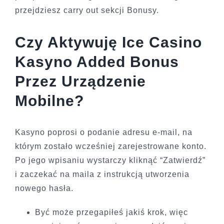
przejdziesz carry out sekcji Bonusy.
Czy Aktywuję Ice Casino
Kasyno Added Bonus
Przez Urządzenie
Mobilne?
Kasyno poprosi o podanie adresu e-mail, na
którym zostało wcześniej zarejestrowane konto.
Po jego wpisaniu wystarczy kliknąć “Zatwierdź”
i zaczekać na maila z instrukcją utworzenia
nowego hasła.
Być może przegapiłeś jakiś krok, więc