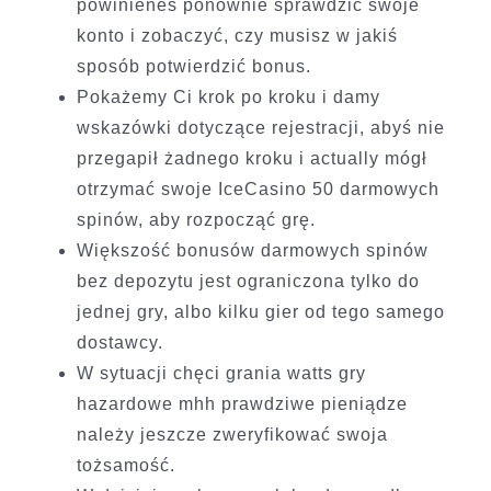
powinieneś ponownie sprawdzić swoje
konto i zobaczyć, czy musisz w jakiś
sposób potwierdzić bonus.
Pokażemy Ci krok po kroku i damy
wskazówki dotyczące rejestracji, abyś nie
przegapił żadnego kroku i actually mógł
otrzymać swoje IceCasino 50 darmowych
spinów, aby rozpocząć grę.
Większość bonusów darmowych spinów
bez depozytu jest ograniczona tylko do
jednej gry, albo kilku gier od tego samego
dostawcy.
W sytuacji chęci grania watts gry
hazardowe mhh prawdziwe pieniądze
należy jeszcze zweryfikować swoja
tożsamość.