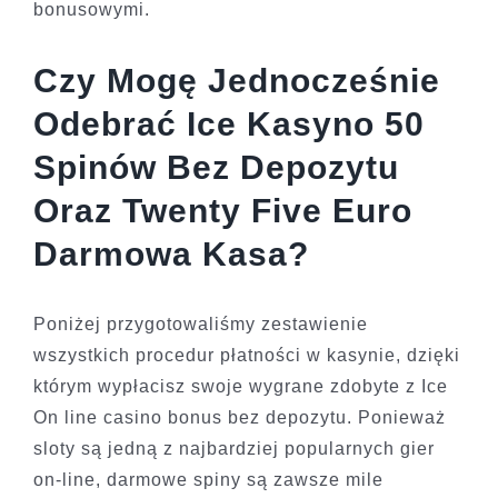
bonusowymi.
Czy Mogę Jednocześnie
Odebrać Ice Kasyno 50
Spinów Bez Depozytu
Oraz Twenty Five Euro
Darmowa Kasa?
Poniżej przygotowaliśmy zestawienie
wszystkich procedur płatności w kasynie, dzięki
którym wypłacisz swoje wygrane zdobyte z Ice
On line casino bonus bez depozytu. Ponieważ
sloty są jedną z najbardziej popularnych gier
on-line, darmowe spiny są zawsze mile