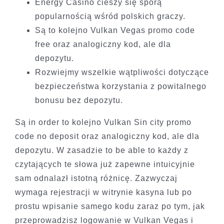
Energy Casino cieszy się sporą
popularnością wśród polskich graczy.
Są to kolejno Vulkan Vegas promo code
free oraz analogiczny kod, ale dla
depozytu.
Rozwiejmy wszelkie wątpliwości dotyczące
bezpieczeństwa korzystania z powitalnego
bonusu bez depozytu.
Są in order to kolejno Vulkan Sin city promo
code no deposit oraz analogiczny kod, ale dla
depozytu. W zasadzie to be able to każdy z
czytających te słowa już zapewne intuicyjnie
sam odnalazł istotną różnicę. Zazwyczaj
wymaga rejestracji w witrynie kasyna lub po
prostu wpisanie samego kodu zaraz po tym, jak
przeprowadzisz logowanie w Vulkan Vegas i