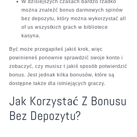
W dzisiejszych czasach bardzo rzadko
można znaleźć bonus darmowych spinów
bez depozytu, który można wykorzystać all
of us wszystkich grach w bibliotece
kasyna.
Być może przegapiłeś jakiś krok, więc
powinieneś ponownie sprawdzić swoje konto i
zobaczyć, czy musisz t jakiś sposób potwierdzić
bonus. Jest jednak kilka bonusów, które są
dostępne także dla istniejących graczy.
Jak Korzystać Z Bonusu
Bez Depozytu?