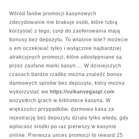
Wśród fanów promocji kasynowych
zdecydowanie nie brakuje osób, które lubią
korzystać z tego, corp do zaoferowania mają
bonusy bez depozytu. To właśnie tote? możecie
u em oczekiwać tylko i wyłącznie najbardziej
atrakcyjnych promocji, które udostępniane są
przez zaufane marki kasyn…. W dzisiejszych
czasach bardzo rzadko można znaleźć bonus
darmowych spinów bez depozytu, który można
wykorzystać we
https://vulkanvegaspl.com
wszystkich grach w bibliotece kasyna. W
większości przypadków, darmowa kasa za
rejestrację bez depozytu działa tylko wtedy, gdy
wpłacasz środki po raz pierwszy w kasynie
online. Pierwsza unces promocji to reward 25