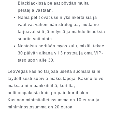
Blackjackissä pelaat pöydän muita
pelaajia vastaan.
Nämä pelit ovat usein yksinkertaisia ja
vaativat vähemmän strategiaa, mutta ne
tarjoavat silti jännitystä ja mahdollisuuksia
suuriin voittoihin.
Nostoista peritään myös kulu, mikäli tekee
30 päivän aikana yli 3 nostoa ja oma VIP-
taso upon alle 30.
LeoVegas kasino tarjoaa useita suomalaisille
täydellisesti sopivia maksutapoja. Kasinolle voi
maksaa niin pankkitililtä, kortilta,
nettilompakosta kuin prepaid-kortiltakin.
Kasinon minimitalletussumma on 10 euroa ja
miniminostosumma on 20 euroa.