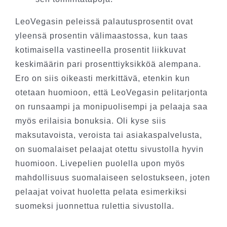
LeoVegasin peleissä palautusprosentit ovat
yleensä prosentin välimaastossa, kun taas
kotimaisella vastineella prosentit liikkuvat
keskimäärin pari prosenttiyksikköä alempana.
Ero on siis oikeasti merkittävä, etenkin kun
otetaan huomioon, että LeoVegasin pelitarjonta
on runsaampi ja monipuolisempi ja pelaaja saa
myös erilaisia bonuksia. Oli kyse siis
maksutavoista, veroista tai asiakaspalvelusta,
on suomalaiset pelaajat otettu sivustolla hyvin
huomioon. Livepelien puolella upon myös
mahdollisuus suomalaiseen selostukseen, joten
pelaajat voivat huoletta pelata esimerkiksi
suomeksi juonnettua rulettia sivustolla.