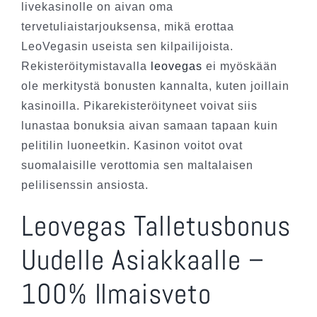
livekasinolle on aivan oma
tervetuliaistarjouksensa, mikä erottaa
LeoVegasin useista sen kilpailijoista.
Rekisteröitymistavalla
leovegas
ei myöskään
ole merkitystä bonusten kannalta, kuten joillain
kasinoilla. Pikarekisteröityneet voivat siis
lunastaa bonuksia aivan samaan tapaan kuin
pelitilin luoneetkin. Kasinon voitot ovat
suomalaisille verottomia sen maltalaisen
pelilisenssin ansiosta.
Leovegas Talletusbonus
Uudelle Asiakkaalle –
100% Ilmaisveto