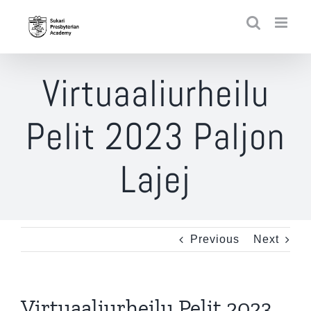
Skip
to
content
Virtuaaliurheilu
Pelit 2023 Paljon
Lajej
Previous
Next
Virtuaaliurheilu Pelit 2023