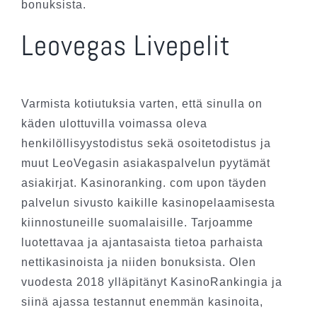
bonuksista.
Leovegas Livepelit
Varmista kotiutuksia varten, että sinulla on
käden ulottuvilla voimassa oleva
henkilöllisyystodistus sekä osoitetodistus ja
muut LeoVegasin asiakaspalvelun pyytämät
asiakirjat. Kasinoranking. com upon täyden
palvelun sivusto kaikille kasinopelaamisesta
kiinnostuneille suomalaisille. Tarjoamme
luotettavaa ja ajantasaista tietoa parhaista
nettikasinoista ja niiden bonuksista. Olen
vuodesta 2018 ylläpitänyt KasinoRankingia ja
siinä ajassa testannut enemmän kasinoita,