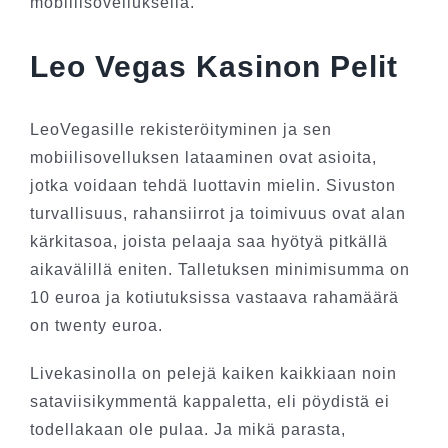
mobiilisovelluksella.
Leo Vegas Kasinon Pelit
LeoVegasille rekisteröityminen ja sen
mobiilisovelluksen lataaminen ovat asioita,
jotka voidaan tehdä luottavin mielin. Sivuston
turvallisuus, rahansiirrot ja toimivuus ovat alan
kärkitasoa, joista pelaaja saa hyötyä pitkällä
aikavälillä eniten. Talletuksen minimisumma on
10 euroa ja kotiutuksissa vastaava rahamäärä
on twenty euroa.
Livekasinolla on pelejä kaiken kaikkiaan noin
sataviisikymmentä kappaletta, eli pöydistä ei
todellakaan ole pulaa. Ja mikä parasta,