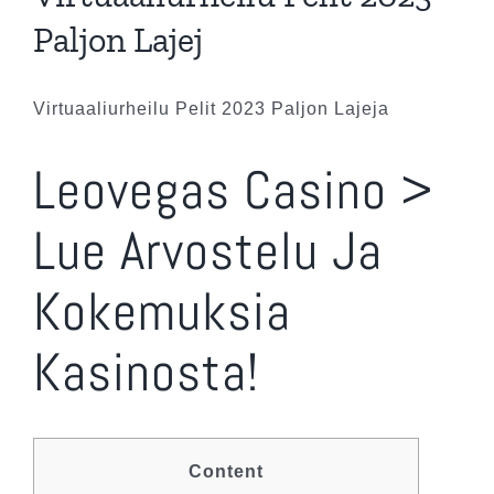
Paljon Lajej
Virtuaaliurheilu Pelit 2023 Paljon Lajeja
Leovegas Casino >
Lue Arvostelu Ja
Kokemuksia
Kasinosta!
Content