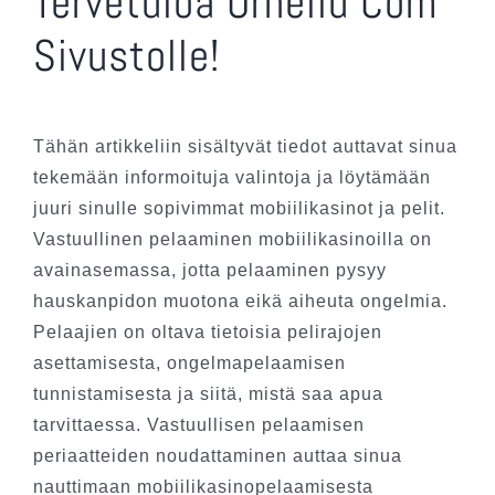
Tervetuloa Urheilu Com
Sivustolle!
Tähän artikkeliin sisältyvät tiedot auttavat sinua
tekemään informoituja valintoja ja löytämään
juuri sinulle sopivimmat mobiilikasinot ja pelit.
Vastuullinen pelaaminen mobiilikasinoilla on
avainasemassa, jotta pelaaminen pysyy
hauskanpidon muotona eikä aiheuta ongelmia.
Pelaajien on oltava tietoisia pelirajojen
asettamisesta, ongelmapelaamisen
tunnistamisesta ja siitä, mistä saa apua
tarvittaessa. Vastuullisen pelaamisen
periaatteiden noudattaminen auttaa sinua
nauttimaan mobiilikasinopelaamisesta