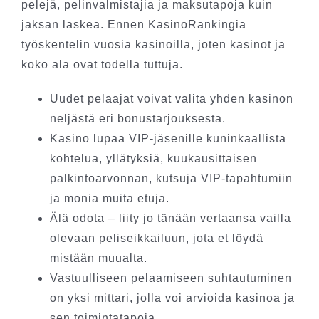
pelejä, pelinvalmistajia ja maksutapoja kuin
jaksan laskea. Ennen KasinoRankingia
työskentelin vuosia kasinoilla, joten kasinot ja
koko ala ovat todella tuttuja.
Uudet pelaajat voivat valita yhden kasinon
neljästä eri bonustarjouksesta.
Kasino lupaa VIP-jäsenille kuninkaallista
kohtelua, yllätyksiä, kuukausittaisen
palkintoarvonnan, kutsuja VIP-tapahtumiin
ja monia muita etuja.
Älä odota – liity jo tänään vertaansa vailla
olevaan peliseikkailuun, jota et löydä
mistään muualta.
Vastuulliseen pelaamiseen suhtautuminen
on yksi mittari, jolla voi arvioida kasinoa ja
sen toimintatapoja.