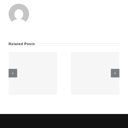
Related Posts
Arvostelut
Arvostelut
Leovegas
Leovegas
a
Lue
Lue
Asiakkaiden
Asiakkaid
a
Arvosteluja
Arvosteluj
Yrityksestä
Yrityksest
Leovegas
Leovegas
no
Co
Co