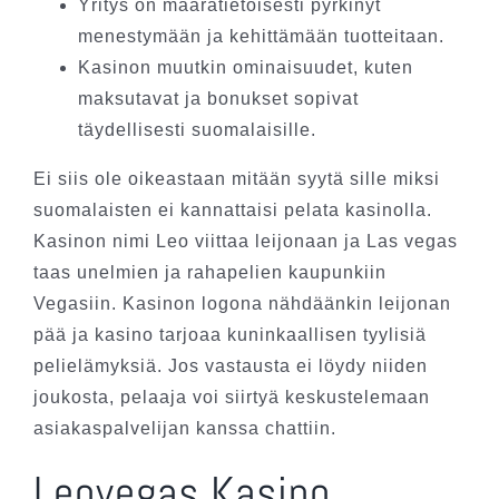
Yritys on määrätietoisesti pyrkinyt
menestymään ja kehittämään tuotteitaan.
Kasinon muutkin ominaisuudet, kuten
maksutavat ja bonukset sopivat
täydellisesti suomalaisille.
Ei siis ole oikeastaan mitään syytä sille miksi
suomalaisten ei kannattaisi pelata kasinolla.
Kasinon nimi Leo viittaa leijonaan ja Las vegas
taas unelmien ja rahapelien kaupunkiin
Vegasiin. Kasinon logona nähdäänkin leijonan
pää ja kasino tarjoaa kuninkaallisen tyylisiä
pelielämyksiä. Jos vastausta ei löydy niiden
joukosta, pelaaja voi siirtyä keskustelemaan
asiakaspalvelijan kanssa chattiin.
Leovegas Kasino