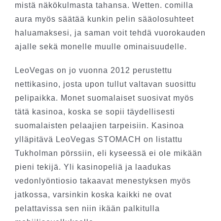
mistä näkökulmasta tahansa. Wetten. comilla
aura myös säätää kunkin pelin sääolosuhteet
haluamaksesi, ja saman voit tehdä vuorokauden
ajalle sekä monelle muulle ominaisuudelle.
LeoVegas on jo vuonna 2012 perustettu
nettikasino, josta upon tullut valtavan suosittu
pelipaikka. Monet suomalaiset suosivat myös
tätä kasinoa, koska se sopii täydellisesti
suomalaisten pelaajien tarpeisiin. Kasinoa
ylläpitävä LeoVegas STOMACH on listattu
Tukholman pörssiin, eli kyseessä ei ole mikään
pieni tekijä. Yli kasinopeliä ja laadukas
vedonlyöntiosio takaavat menestyksen myös
jatkossa, varsinkin koska kaikki ne ovat
pelattavissa sen niin ikään palkitulla