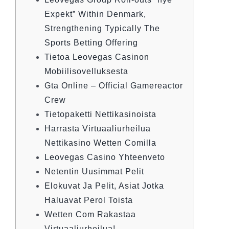
Expekt” Within Denmark,
Strengthening Typically The
Sports Betting Offering
Tietoa Leovegas Casinon
Mobiilisovelluksesta
Gta Online – Official Gamereactor
Crew
Tietopaketti Nettikasinoista
Harrasta Virtuaaliurheilua
Nettikasino Wetten Comilla
Leovegas Casino Yhteenveto
Netentin Uusimmat Pelit
Elokuvat Ja Pelit, Asiat Jotka
Haluavat Perol Toista
Wetten Com Rakastaa
Virtuaaliurheilua!