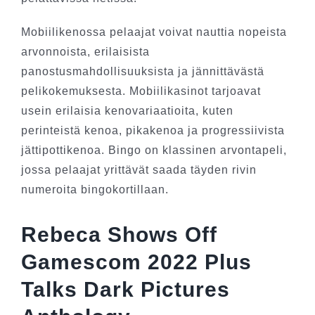
Mobiilikenossa pelaajat voivat nauttia nopeista
arvonnoista, erilaisista
panostusmahdollisuuksista ja jännittävästä
pelikokemuksesta. Mobiilikasinot tarjoavat
usein erilaisia kenovariaatioita, kuten
perinteistä kenoa, pikakenoa ja progressiivista
jättipottikenoa. Bingo on klassinen arvontapeli,
jossa pelaajat yrittävät saada täyden rivin
numeroita bingokortillaan.
Rebeca Shows Off
Gamescom 2022 Plus
Talks Dark Pictures