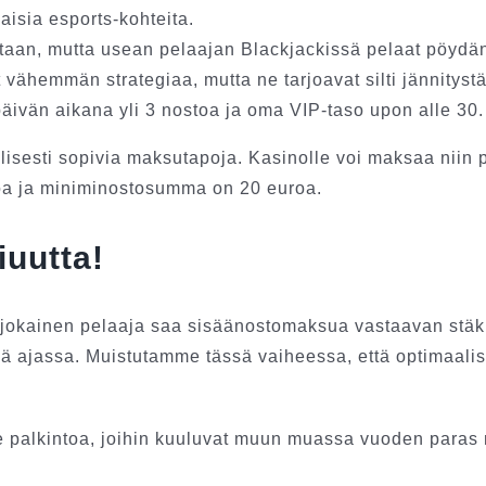
aisia esports-kohteita.
staan, mutta usean pelaajan Blackjackissä pelaat pöydän
 vähemmän strategiaa, mutta ne tarjoavat silti jännitystä
päivän aikana yli 3 nostoa ja oma VIP-taso upon alle 30.
isesti sopivia maksutapoja. Kasinolle voi maksaa niin pan
roa ja miniminostosumma on 20 euroa.
uutta!
okainen pelaaja saa sisäänostomaksua vastaavan stäkin 
ä ajassa. Muistutamme tässä vaiheessa, että optimaalise
 palkintoa, joihin kuuluvat muun muassa vuoden paras m