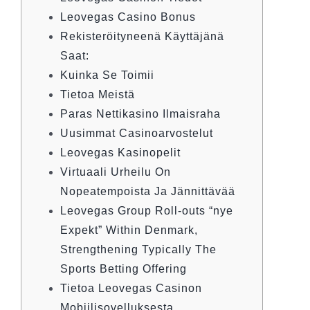
Leovegas Casino Bonus
Rekisteröityneenä Käyttäjänä
Saat:
Kuinka Se Toimii
Tietoa Meistä
Paras Nettikasino Ilmaisraha
Uusimmat Casinoarvostelut
Leovegas Kasinopelit
Virtuaali Urheilu On
Nopeatempoista Ja Jännittävää
Leovegas Group Roll-outs “nye
Expekt” Within Denmark,
Strengthening Typically The
Sports Betting Offering
Tietoa Leovegas Casinon
Mobiilisovelluksesta