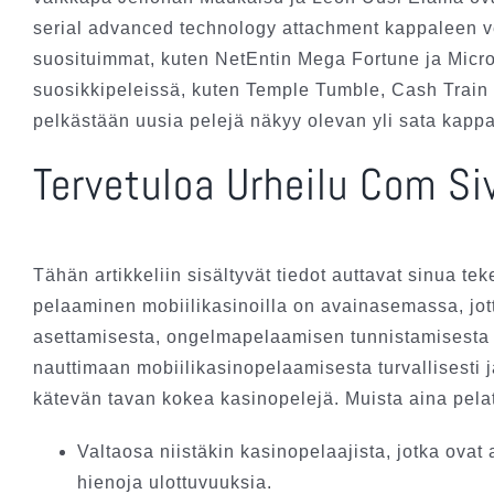
serial advanced technology attachment kappaleen ve
suosituimmat, kuten NetEntin Mega Fortune ja Micro
suosikkipeleissä, kuten Temple Tumble, Cash Train 2
pelkästään uusia pelejä näkyy olevan yli sata kappal
Tervetuloa Urheilu Com Siv
Tähän artikkeliin sisältyvät tiedot auttavat sinua te
pelaaminen mobiilikasinoilla on avainasemassa, jot
asettamisesta, ongelmapelaamisen tunnistamisesta j
nauttimaan mobiilikasinopelaamisesta turvallisesti
kätevän tavan kokea kasinopelejä. Muista aina pelata 
Valtaosa niistäkin kasinopelaajista, jotka ovat 
hienoja ulottuvuuksia.