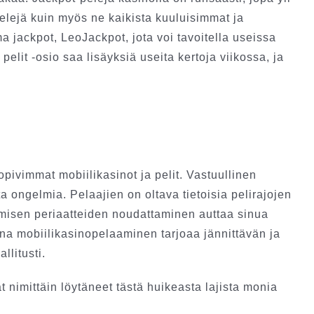
elejä kuin myös ne kaikista kuuluisimmat ja
jackpot, LeoJackpot, jota voi tavoitella useissa
lit -osio saa lisäyksiä useita kertoja viikossa, ja
opivimmat mobiilikasinot ja pelit. Vastuullinen
ongelmia. Pelaajien on oltava tietoisia pelirajojen
amisen periaatteiden noudattaminen auttaa sinua
na mobiilikasinopelaaminen tarjoaa jännittävän ja
llitusti.
t nimittäin löytäneet tästä huikeasta lajista monia