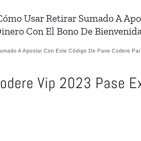
Cómo Usar Retirar Sumado A Apo
inero Con El Bono De Bienvenida
Sumado A Apostar Con Este Código De Pase Codere Par
odere Vip 2023 Pase E