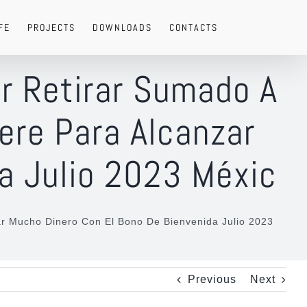
FE
PROJECTS
DOWNLOADS
CONTACTS
r Retirar Sumado A
ere Para Alcanzar
a Julio 2023 Méxic
r Mucho Dinero Con El Bono De Bienvenida Julio 2023
Previous
Next