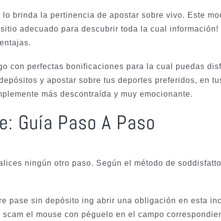
lo brinda la pertinencia de apostar sobre vivo. Este mo
sitio adecuado para descubrir toda la cual información!
entajas.
 con perfectas bonificaciones para la cual puedas disfru
pósitos y apostar sobre tus deportes preferidos, en tu
mplemente más descontraída y muy emocionante.
e: Guía Paso A Paso
alices ningún otro paso. Según el método de soddisfatto
e pase sin depósito ing abrir una obligación en esta in
o scam el mouse con péguelo en el campo correspondie