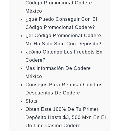
Código Promocional Codere
México
¿qué Puedo Conseguir Con El
Código Promocional Codere?
¿el Código Promocional Codere
Mx Ha Sido Solo Con Depósito?
¿cómo Obtengo Los Freebets En
Codere?
Más Información De Codere
México
Consejos Para Rehusar Con Los
Descuentos De Codere
Slots
Obtén Este 100% De Tu Primer
Depósito Hasta $3, 500 Mxn En El
On Line Casino Codere