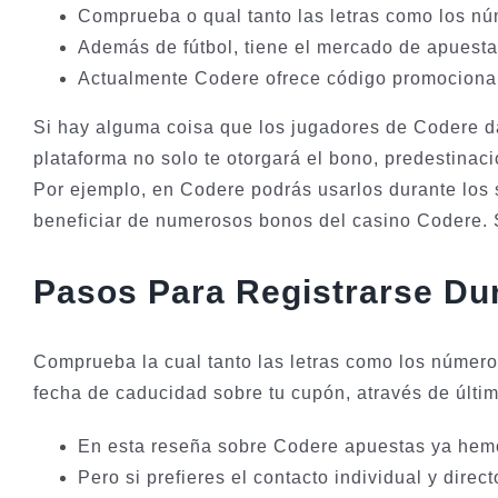
Comprueba o qual tanto las letras como los nú
Además de fútbol, tiene el mercado de apuestas
Actualmente Codere ofrece código promocion
Si hay alguma coisa que los jugadores de Codere da
plataforma no solo te otorgará el bono, predestinac
Por ejemplo, en Codere podrás usarlos durante los 
beneficiar de numerosos bonos del casino Codere. Si
Pasos Para Registrarse Du
Comprueba la cual tanto las letras como los número
fecha de caducidad sobre tu cupón, através de últim
En esta reseña sobre Codere apuestas ya hemos
Pero si prefieres el contacto individual y direc