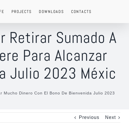
FE
PROJECTS
DOWNLOADS
CONTACTS
r Retirar Sumado A
ere Para Alcanzar
a Julio 2023 Méxic
r Mucho Dinero Con El Bono De Bienvenida Julio 2023
Previous
Next