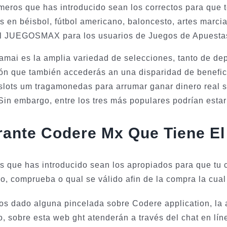
meros que has introducido sean los correctos para que t
 en béisbol, fútbol americano, baloncesto, artes marcia
al JUEGOSMAX para los usuarios de Juegos de Apuesta
mai es la amplia variedad de selecciones, tanto de de
ión que también accederás an una disparidad de benefici
slots um tragamonedas para arrumar ganar dinero real s
n embargo, entre los tres más populares podrían estar l
rante Codere Mx Que Tiene E
s que has introducido sean los apropiados para que tu 
o, comprueba o qual se válido afin de la compra la cual 
 dado alguna pincelada sobre Codere application, la a
to, sobre esta web ght atenderán a través del chat en lín