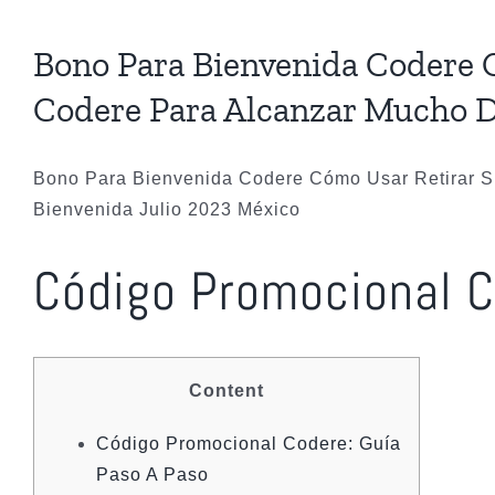
Bono Para Bienvenida Codere 
Codere Para Alcanzar Mucho D
Bono Para Bienvenida Codere Cómo Usar Retirar 
Bienvenida Julio 2023 México
Código Promocional C
Content
Código Promocional Codere: Guía
Paso A Paso