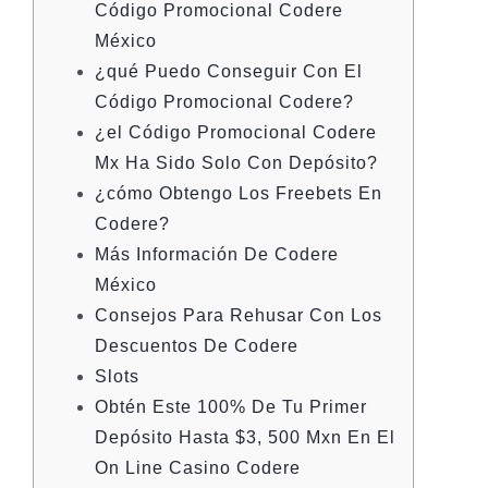
Código Promocional Codere
México
¿qué Puedo Conseguir Con El
Código Promocional Codere?
¿el Código Promocional Codere
Mx Ha Sido Solo Con Depósito?
¿cómo Obtengo Los Freebets En
Codere?
Más Información De Codere
México
Consejos Para Rehusar Con Los
Descuentos De Codere
Slots
Obtén Este 100% De Tu Primer
Depósito Hasta $3, 500 Mxn En El
On Line Casino Codere