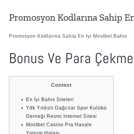
Promosyon Kodlarına Sahip En
Promosyon Kodlarına Sahip En Iyi Mostbet Bahis
Bonus Ve Para Çekme 
Content
En İyi Bahis Siteleri
Ydk Yıldızlı Dağcılar Spor Kulübü
Derneği Resmi Internet Sitesi
Mostbet Casino Pra Havale
Yatırım Hatası