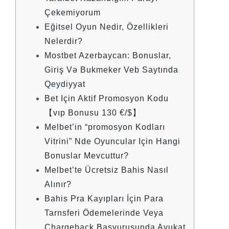
Çekemiyorum
Eğitsel Oyun Nedir, Özellikleri
Nelerdir?
Mostbet Azerbaycan: Bonuslar,
Giriş Və Bukmeker Veb Saytında
Qeydiyyat
Bet Için Aktif Promosyon Kodu
【vıp Bonusu 130 €/$】
Melbet’in “promosyon Kodları
Vitrini” Nde Oyuncular Için Hangi
Bonuslar Mevcuttur?
Melbet’te Ücretsiz Bahis Nasıl
Alınır?
Bahis Pra Kayıpları İçin Para
Tarnsferi Ödemelerinde Veya
Chargeback Başvurusunda Avukat