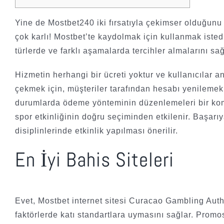
Yine de Mostbet240 iki fırsatıyla çekimser olduğun
çok karlı! Mostbet’te kaydolmak için kullanmak isted
türlerde ve farklı aşamalarda tercihler almalarını sağl
Hizmetin herhangi bir ücreti yoktur ve kullanıcılar an
çekmek için, müşteriler tarafından hesabı yenilemek
durumlarda ödeme yönteminin düzenlemeleri bir komis
spor etkinliğinin doğru seçiminden etkilenir. Başarıy
disiplinlerinde etkinlik yapılması önerilir.
En İyi Bahis Siteleri
Evet, Mostbet internet sitesi Curacao Gambling Autho
faktörlerde katı standartlara uymasını sağlar. Promo