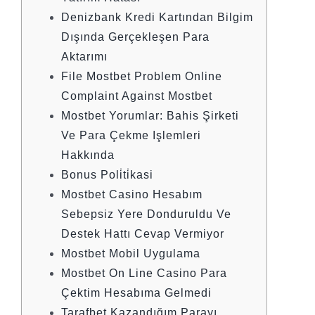
Denizbank Kredi Kartından Bilgim
Dışında Gerçekleşen Para
Aktarımı
File Mostbet Problem Online
Complaint Against Mostbet
Mostbet Yorumlar: Bahis Şirketi
Ve Para Çekme Işlemleri
Hakkında
Bonus Poli̇ti̇kasi
Mostbet Casino Hesabım
Sebepsiz Yere Donduruldu Ve
Destek Hattı Cevap Vermiyor
Mostbet Mobil Uygulama
Mostbet On Line Casino Para
Çektim Hesabıma Gelmedi
Tarafbet Kazandığım Parayı