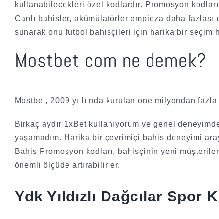
kullanabilecekleri özel kodlardır. Promosyon kodları
Canlı bahisler, akümülatörler empieza daha fazlası 
sunarak onu futbol bahisçileri için harika bir seçim h
Mostbet com ne demek?
Mostbet, 2009 yı lı nda kurulan one milyondan fazla 
Birkaç aydır 1xBet kullanıyorum ve genel deneyimden
yaşamadım. Harika bir çevrimiçi bahis deneyimi ara
Bahis Promosyon kodları, bahisçinin yeni müşteriler
önemli ölçüde artırabilirler.
Ydk Yıldızlı Dağcılar Spor