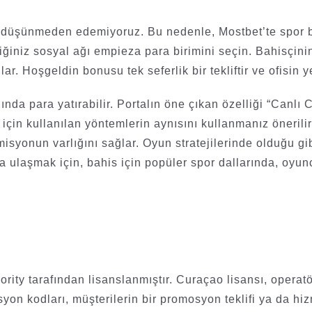
u düşünmeden edemiyoruz. Bu nedenle, Mostbet’te spor ba
iğiniz sosyal ağı empieza para birimini seçin. Bahisçini
ar. Hoşgeldin bonusu tek seferlik bir tekliftir ve ofisin ye
ında para yatırabilir. Portalın öne çıkan özelliği “Canlı C
 için kullanılan yöntemlerin aynısını kullanmanız öneril
yonun varlığını sağlar. Oyun stratejilerinde olduğu gibi
a ulaşmak için, bahis için popüler spor dallarında, oyunc
rity tarafından lisanslanmıştır. Curaçao lisansı, operat
syon kodları, müşterilerin bir promosyon teklifi ya da hi