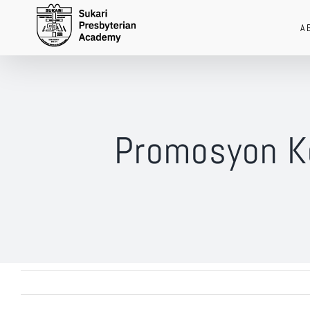
Skip
A
to
content
Promosyon Ko