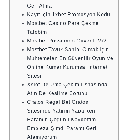
Geri Alma
Kayıt Için 1xbet Promosyon Kodu
Mostbet Casino Para Çekme
Talebim
Mostbet Possuindo Güvenli Mi?
Mostbet Tavuk Sahibi Olmak İçin
Muhtemelen En Güvenilir Oyun Ve
Online Kumar Kurumsal İnternet
Sitesi
Xslot De Uma Çekim Esnasında
Afin De Kesilme Sorunu
Cratos Regal Bet Cratos
Sitesinde Yatırım Yaparken
Paramın Çoğunu Kaybettim
Empieza Şimdi Paramı Geri
Alamıyorum