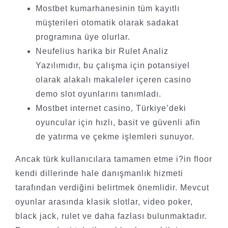
Mostbet kumarhanesinin tüm kayıtlı
müşterileri otomatik olarak sadakat
programına üye olurlar.
Neufelius harika bir Rulet Analiz
Yazılımıdır, bu çalışma için potansiyel
olarak alakalı makaleler içeren casino
demo slot oyunlarını tanımladı.
Mostbet internet casino, Türkiye’deki
oyuncular için hızlı, basit ve güvenli afin
de yatırma ve çekme işlemleri sunuyor.
Ancak türk kullanıcılara tamamen etme i?in floor
kendi dillerinde hale danışmanlık hizmeti
tarafından verdiğini belirtmek önemlidir. Mevcut
oyunlar arasında klasik slotlar, video poker,
black jack, rulet ve daha fazlası bulunmaktadır.