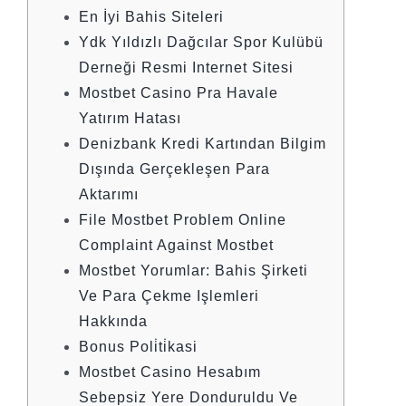
En İyi Bahis Siteleri
Ydk Yıldızlı Dağcılar Spor Kulübü
Derneği Resmi Internet Sitesi
Mostbet Casino Pra Havale
Yatırım Hatası
Denizbank Kredi Kartından Bilgim
Dışında Gerçekleşen Para
Aktarımı
File Mostbet Problem Online
Complaint Against Mostbet
Mostbet Yorumlar: Bahis Şirketi
Ve Para Çekme Işlemleri
Hakkında
Bonus Poli̇ti̇kasi
Mostbet Casino Hesabım
Sebepsiz Yere Donduruldu Ve