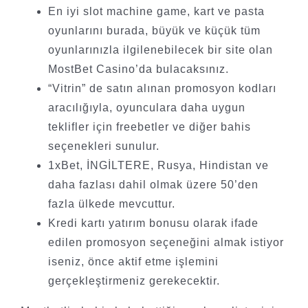
En iyi slot machine game, kart ve pasta
oyunlarını burada, büyük ve küçük tüm
oyunlarınızla ilgilenebilecek bir site olan
MostBet Casino’da bulacaksınız.
“Vitrin” de satın alınan promosyon kodları
aracılığıyla, oyunculara daha uygun
teklifler için freebetler ve diğer bahis
seçenekleri sunulur.
1xBet, İNGİLTERE, Rusya, Hindistan ve
daha fazlası dahil olmak üzere 50’den
fazla ülkede mevcuttur.
Kredi kartı yatırım bonusu olarak ifade
edilen promosyon seçeneğini almak istiyor
iseniz, önce aktif etme işlemini
gerçekleştirmeniz gerekecektir.