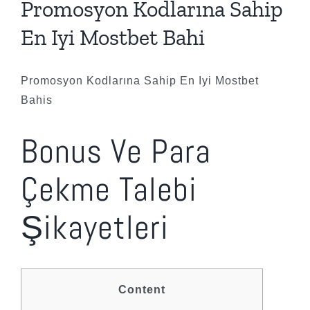
Promosyon Kodlarına Sahip
En Iyi Mostbet Bahi
Promosyon Kodlarına Sahip En Iyi Mostbet
Bahis
Bonus Ve Para
Çekme Talebi
Şikayetleri
Content