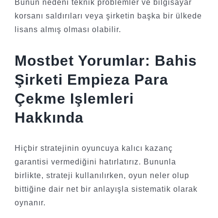
Bunun nedeni teknik problemler ve bilgisayar
korsanı saldırıları veya şirketin başka bir ülkede
lisans almış olması olabilir.
Mostbet Yorumlar: Bahis
Şirketi Empieza Para
Çekme Işlemleri
Hakkında
Hiçbir stratejinin oyuncuya kalıcı kazanç
garantisi vermediğini hatırlatırız. Bununla
birlikte, strateji kullanılırken, oyun neler olup
bittiğine dair net bir anlayışla sistematik olarak
oynanır.