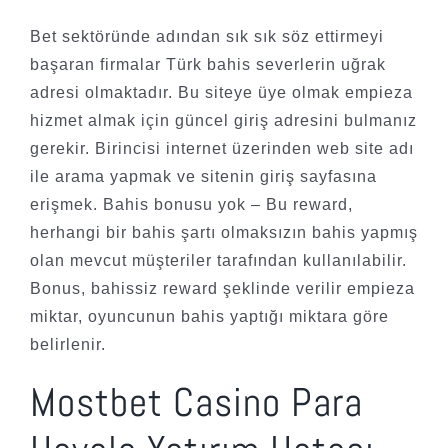
Bet sektöründe adından sık sık söz ettirmeyi
başaran firmalar Türk bahis severlerin uğrak
adresi olmaktadır. Bu siteye üye olmak empieza
hizmet almak için güncel giriş adresini bulmanız
gerekir. Birincisi internet üzerinden web site adı
ile arama yapmak ve sitenin giriş sayfasına
erişmek. Bahis bonusu yok – Bu reward,
herhangi bir bahis şartı olmaksızın bahis yapmış
olan mevcut müşteriler tarafından kullanılabilir.
Bonus, bahissiz reward şeklinde verilir empieza
miktar, oyuncunun bahis yaptığı miktara göre
belirlenir.
Mostbet Casino Para