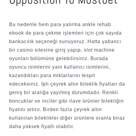
Bu nedenle hem para yatırma ankle rehab
ebook de para çekme işlemleri için çok sayıda
bankacılık seçeneği sunuyoruz. Hatta yabancı
bir casino sitesine giriş yapıp, slot machine
oyunları bölümüne gelebilirsiniz. Burada
oyuncu isimlerini yani kullanıcı isimlerini,
kazandıkları para miktarlarını tespit
edeceksiniz. İpli çeyrek altın bileklik fiyatları da
geniş bir aralığa yayılmış durumdadır. Renkli
boncuklar ve inciler gibi ilave ürünler bilekliğin
fiyatını artırır. Birden fazla çeyrek altın
kullanılan bileklikler diğer ürünlere oranla biraz
daha yüksek fiyatlı olabilir.