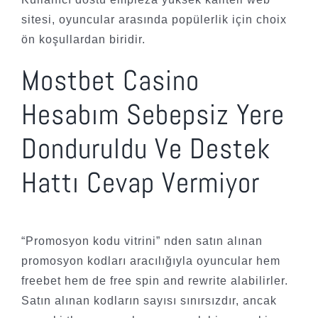
sitesi, oyuncular arasında popülerlik için choix
ön koşullardan biridir.
Mostbet Casino
Hesabım Sebepsiz Yere
Donduruldu Ve Destek
Hattı Cevap Vermiyor
“Promosyon kodu vitrini” nden satın alınan
promosyon kodları aracılığıyla oyuncular hem
freebet hem de free spin and rewrite alabilirler.
Satın alınan kodların sayısı sınırsızdır, ancak