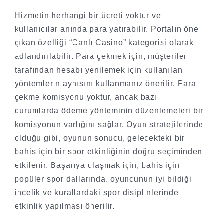
Hizmetin herhangi bir ücreti yoktur ve
kullanıcılar anında para yatırabilir. Portalın öne
çıkan özelliği “Canlı Casino” kategorisi olarak
adlandırılabilir. Para çekmek için, müşteriler
tarafından hesabı yenilemek için kullanılan
yöntemlerin aynısını kullanmanız önerilir. Para
çekme komisyonu yoktur, ancak bazı
durumlarda ödeme yönteminin düzenlemeleri bir
komisyonun varlığını sağlar. Oyun stratejilerinde
olduğu gibi, oyunun sonucu, gelecekteki bir
bahis için bir spor etkinliğinin doğru seçiminden
etkilenir. Başarıya ulaşmak için, bahis için
popüler spor dallarında, oyuncunun iyi bildiği
incelik ve kurallardaki spor disiplinlerinde
etkinlik yapılması önerilir.