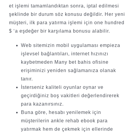
et işlemi tamamlandıktan sonra, iptal edilmesi
şeklinde bir durum söz konusu değildir. Her yeni
müşteri, ilk para yatırma işlemi için one hundred
$ ‘a eşdeğer bir karşılama bonusu alabilir.
Web sitemizin mobil uygulaması empieza
işlevsel bağlantıları, internet hızınızı
kaybetmeden Many bet bahis ofisine
erişiminizi yeniden sağlamanıza olanak
tanır.
İsterseniz kaliteli oyunlar oynar ve
geçirdiğiniz boş vakitleri değerlendirerek
para kazanırsınız.
Buna göre, hesabı yenilemek için
müşterilerin ankle rehab ebook para
yatırmak hem de çekmek için ellerinde