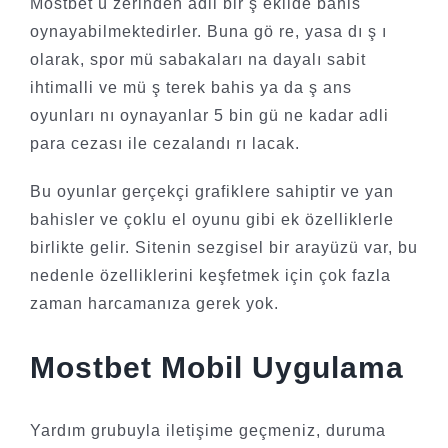
Mostbet ü zerinden adil bir ş ekilde bahis
oynayabilmektedirler. Buna gö re, yasa dı ş ı
olarak, spor mü sabakaları na dayalı sabit
ihtimalli ve mü ş terek bahis ya da ş ans
oyunları nı oynayanlar 5 bin gü ne kadar adli
para cezası ile cezalandı rı lacak.
Bu oyunlar gerçekçi grafiklere sahiptir ve yan
bahisler ve çoklu el oyunu gibi ek özelliklerle
birlikte gelir. Sitenin sezgisel bir arayüzü var, bu
nedenle özelliklerini keşfetmek için çok fazla
zaman harcamanıza gerek yok.
Mostbet Mobil Uygulama
Yardım grubuyla iletişime geçmeniz, duruma