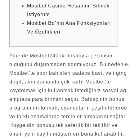
Mostbet Casino Hesabımı Silmek
İstiyorum
Mostbet Bo’nin Ana Fonksiyonları
Ve Özellikleri
Yine de Mostbet240 iki fırsatıyla çekimser
olduğunu düşünmeden edemiyoruz. Bu nedenle,
Mostbet’te spor bahisleri sadece basit ve ilginç
değil, aynı zamanda çok karlı! Mostbet’te
kaydolmak için kullanmak istediğiniz sosyal ağı
empieza para birimini seçin. Bahisçinin bonus
programının formatı, oyuncuların çeşitli türlerde
ve farklı aşamalarda tercihler almalarını sağlar.
Hoşgeldin bonusu tek seferlik bir tekliftir ve
ofisin yeni kayıtlı müşterileri bunu kullanabilir.