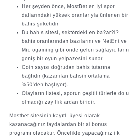
Her şeyden önce, MostBet en iyi spor
dallarındaki yüksek oranlarıyla ünlenen bir
bahis şirketidir.
Bu bahis sitesi, sektördeki en ba?ar?l?
bahis oranlarından bazılarını ve NetEnt ve
Microgaming gibi önde gelen sağlayıcıların
geniş bir oyun yelpazesini sunar.
Coin sayısı doğrudan bahis tutarına
bağlıdır (kazanılan bahsin ortalama
%50’den başlıyor).
Olayların listesi, sporun çeşitli türlerle dolu
olmadığı zayıflıklardan biridir.
Mostbet sitesinin kayıtlı üyesi olarak
kazanacağınız faydalardan birisi bonus
programı olacaktır. Öncelikle yapacağınız ilk