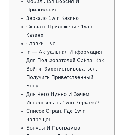
Мобильная Версия И
Приложения
Зеркало 1win Казино
Скачать Приложение 1win
Казино
Ставки Live
In — Актуальная Информация
Для Пользователей Сайта: Как
Войти, Зарегистрироваться,
Получить Приветственный
Бонус
Для Чего Нужно И Зачем
Использовать 1win Зеркало?
Список Стран, Где 1win
Запрещен
Бонусы И Программа