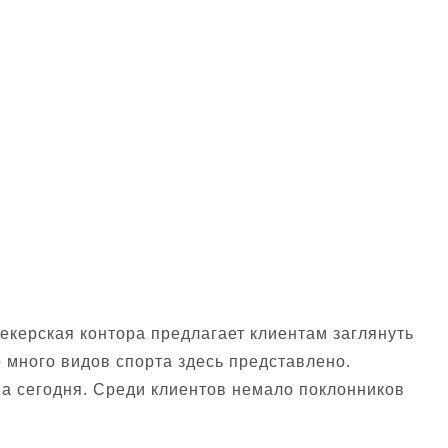
керская контора предлагает клиентам заглянуть
о много видов спорта здесь представлено.
 на сегодня. Среди клиентов немало поклонников