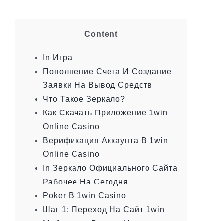
Content
In Игра
Пополнение Счета И Создание
Заявки На Вывод Средств
Что Такое Зеркало?
Как Скачать Приложение 1win
Online Casino
Верификация Аккаунта В 1win
Online Casino
In Зеркало Официального Сайта
Рабочее На Сегодня
Poker В 1win Casino
Шаг 1: Переход На Сайт 1win