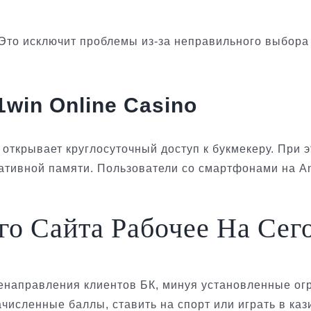
 Это исключит проблемы из-за неправильного выбора
win Online Casino
открывает круглосуточный доступ к букмекеру. При 
тивной памяти. Пользователи со смартфонами на And
го Сайта Рабочее На Сег
енаправления клиентов БК, минуя установленные огр
численные баллы, ставить на спорт или играть в каз