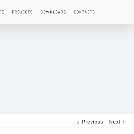
FE
PROJECTS
DOWNLOADS
CONTACTS
Previous
Next