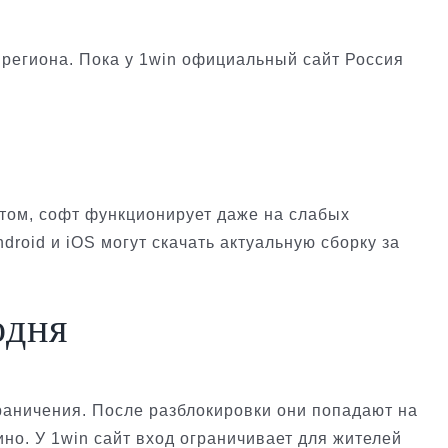
 региона. Пока у 1win официальный сайт Россия
этом, софт функционирует даже на слабых
roid и iOS могут скачать актуальную сборку за
одня
аничения. После разблокировки они попадают на
ино. У 1win сайт вход ограничивает для жителей