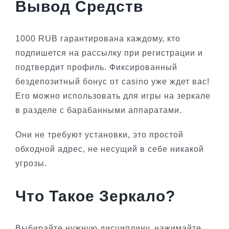
Вывод Средств
1000 RUB гарантирована каждому, кто
подпишется на рассылку при регистрации и
подтвердит профиль. Фиксированный
бездепозитный бонус от casino уже ждет вас!
Его можно использовать для игры на зеркале
в разделе с барабанными аппаратами.
Они не требуют установки, это простой
обходной адрес, не несущий в себе никакой
угрозы.
Что Такое Зеркало?
Выбирайте нужную дисциплину, нажимайте