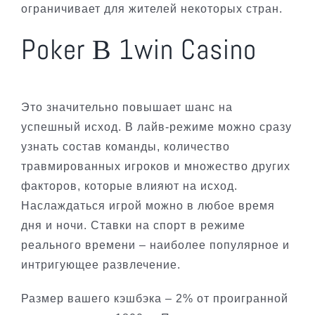
ограничивает для жителей некоторых стран.
Poker В 1win Casino
Это значительно повышает шанс на
успешный исход. В лайв-режиме можно сразу
узнать состав команды, количество
травмированных игроков и множество других
факторов, которые влияют на исход.
Наслаждаться игрой можно в любое время
дня и ночи. Ставки на спорт в режиме
реального времени – наиболее популярное и
интригующее развлечение.
Размер вашего кэшбэка – 2% от проигранной