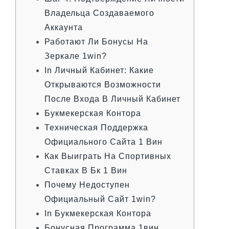
Владельца Создаваемого
Аккаунта
Работают Ли Бонусы На
Зеркале 1win?
In Личный Кабинет: Какие
Открываются Возможности
После Входа В Личный Кабинет
Букмекерская Контора
Техническая Поддержка
Официального Сайта 1 Вин
Как Выиграть На Спортивных
Ставках В Бк 1 Вин
Почему Недоступен
Официальный Сайт 1win?
In Букмекерская Контора
Бонусная Программа 1вин