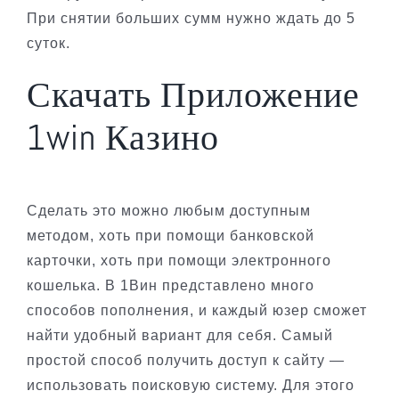
При снятии больших сумм нужно ждать до 5
суток.
Скачать Приложение
1win Казино
Сделать это можно любым доступным
методом, хоть при помощи банковской
карточки, хоть при помощи электронного
кошелька. В 1Вин представлено много
способов пополнения, и каждый юзер сможет
найти удобный вариант для себя. Самый
простой способ получить доступ к сайту —
использовать поисковую систему. Для этого