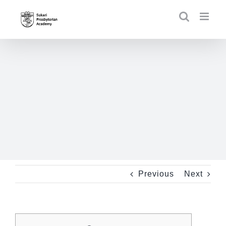
Skip
to
content
Previous
Next