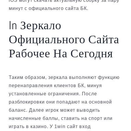
iOS могут скачать актуальную сборку за пару
минут с официального сайта БК.
In Зеркало
Официального Сайта
Рабочее На Сегодня
Таким образом, зеркала выполняют функцию
перенаправления клиентов БК, минуя
установленные ограничения. После
разблокировки они попадают на основной
баланс. Далее игрок может выводить
начисленные баллы, ставить на спорт или
играть в казино. У 1win сайт вход