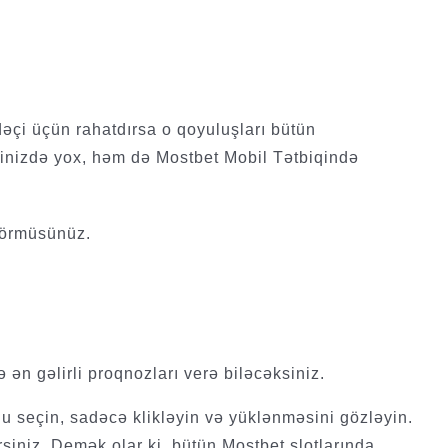
dəçi üçün rahatdırsa o qoyuluşları bütün
erinizdə yox, həm də Mostbet Mobil Tətbiqində
 görmüsünüz.
.
ən gəlirli proqnozları verə biləcəksiniz.
u seçin, sadəcə klikləyin və yüklənməsini gözləyin.
iniz. Demək olar ki, bütün Mostbet slotlarında