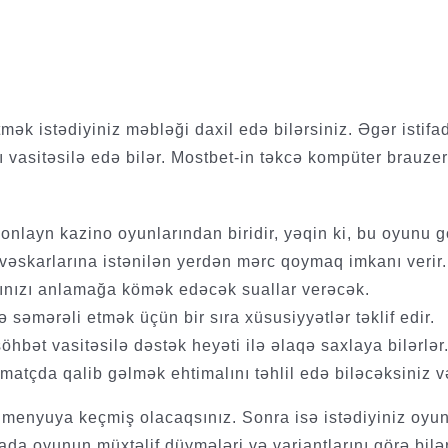
ək istədiyiniz məbləği daxil edə bilərsiniz. Əgər istifa
sı vasitəsilə edə bilər. Mostbet-in təkcə kompüter brauz
onlayn kazino oyunlarından biridir, yəqin ki, bu oyunu
əvəskarlarına istənilən yerdən mərc qoymaq imkanı verir.
ğınızı anlamağa kömək edəcək suallar verəcək.
səmərəli etmək üçün bir sıra xüsusiyyətlər təklif edir.
öhbət vasitəsilə dəstək heyəti ilə əlaqə saxlaya bilərlər
atçda qalib gəlmək ehtimalını təhlil edə biləcəksiniz və 
 menyuya keçmiş olacaqsınız. Sonra isə istədiyiniz oyun
 oyunun müxtəlif düymələri və variantlarını görə bilərs