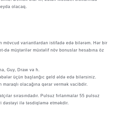
peyda olacaq.
 mövcud variantlardan istifadə edə bilərəm. Hər bir
tbet-də müştərilər müxtəlif növ bonuslar hesabına öz
ha, Guy, Draw və h.
bələr üçün başlanğıc geld əldə edə bilərsiniz.
n maraqlı olacağına qərar vermək vacibdir.
atçılar sırasındadır. Pulsuz fırlanmalar 55 pulsuz
ri dəstəyi ilə təsdiqləmə etməkdir.