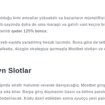
duğu kimi əmsallar yüksəkdir və bazarların müxtəlifliyi
b-saytında daha de uma maraqlı və gəlirli vaxt keçirə b
tərilib
qədər 125% bonus
.
 veb-saytda yaradılmış hesab lazımdır. Buna görə də tət
, əlbəttə, düzgün strategiya qurmaqla Mostbet slotları v
n Slotlar
ında ətraflı məlumat verərək danışacağıq. Mostbet giriş
adə edə bilər. Bərpa giriş düyməsini basın və köhnə par
əriləcək. Kodu daxil etdikdən sonra oyunçu yeni parol