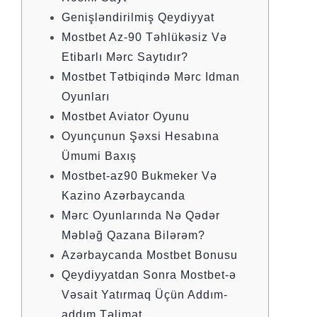
Genişləndirilmiş Qeydiyyat
Mostbet Az-90 Təhlükəsiz Və
Etibarlı Mərc Saytıdır?
Mostbet Tətbiqində Mərc Idman
Oyunları
Mostbet Aviator Oyunu
Oyunçunun Şəxsi Hesabına
Ümumi Baxış
Mostbet-az90 Bukmeker Və
Kazino Azərbaycanda
Mərc Oyunlarında Nə Qədər
Məbləğ Qazana Bilərəm?
Azərbaycanda Mostbet Bonusu
Qeydiyyatdan Sonra Mostbet-ə
Vəsait Yatırmaq Üçün Addım-
addım Təlimat