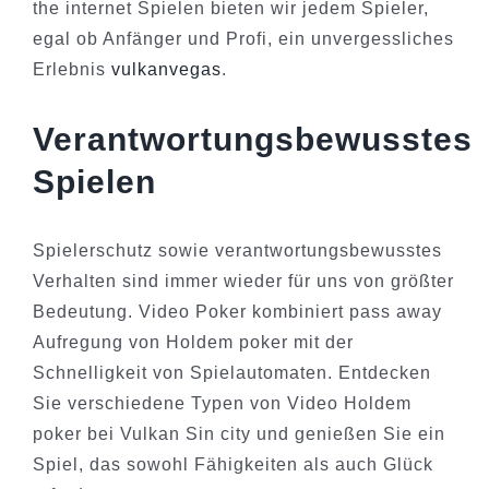
the internet Spielen bieten wir jedem Spieler,
egal ob Anfänger und Profi, ein unvergessliches
Erlebnis
vulkanvegas
.
Verantwortungsbewusstes
Spielen
Spielerschutz sowie verantwortungsbewusstes
Verhalten sind immer wieder für uns von größter
Bedeutung. Video Poker kombiniert pass away
Aufregung von Holdem poker mit der
Schnelligkeit von Spielautomaten. Entdecken
Sie verschiedene Typen von Video Holdem
poker bei Vulkan Sin city und genießen Sie ein
Spiel, das sowohl Fähigkeiten als auch Glück