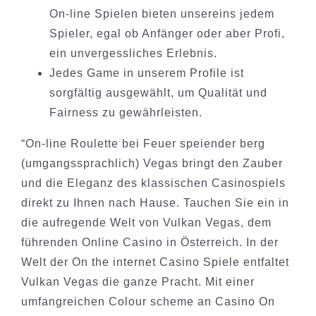
On-line Spielen bieten unsereins jedem
Spieler, egal ob Anfänger oder aber Profi,
ein unvergessliches Erlebnis.
Jedes Game in unserem Profile ist
sorgfältig ausgewählt, um Qualität und
Fairness zu gewährleisten.
“On-line Roulette bei Feuer speiender berg
(umgangssprachlich) Vegas bringt den Zauber
und die Eleganz des klassischen Casinospiels
direkt zu Ihnen nach Hause. Tauchen Sie ein in
die aufregende Welt von Vulkan Vegas, dem
führenden Online Casino in Österreich. In der
Welt der On the internet Casino Spiele entfaltet
Vulkan Vegas die ganze Pracht. Mit einer
umfangreichen Colour scheme an Casino On