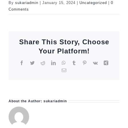
By
sukariadmin
|
January 15, 2024
|
Uncategorized
|
0
Comments
Share This Story, Choose
Your Platform!
Facebook
Twitter
Reddit
LinkedIn
WhatsApp
Tumblr
Pinterest
Vk
Xing
Email
About the Author:
sukariadmin