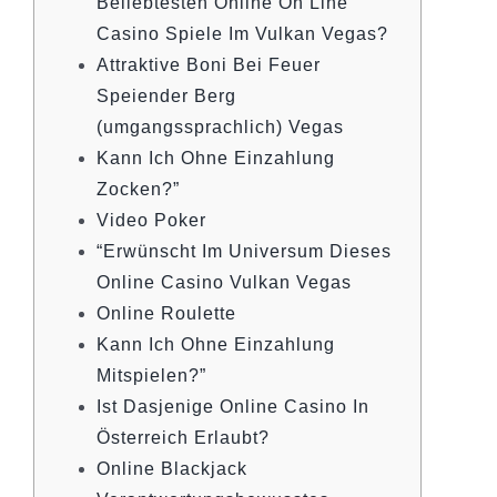
Beliebtesten Online On Line
Casino Spiele Im Vulkan Vegas?
Attraktive Boni Bei Feuer
Speiender Berg
(umgangssprachlich) Vegas
Kann Ich Ohne Einzahlung
Zocken?”
Video Poker
“Erwünscht Im Universum Dieses
Online Casino Vulkan Vegas
Online Roulette
Kann Ich Ohne Einzahlung
Mitspielen?”
Ist Dasjenige Online Casino In
Österreich Erlaubt?
Online Blackjack