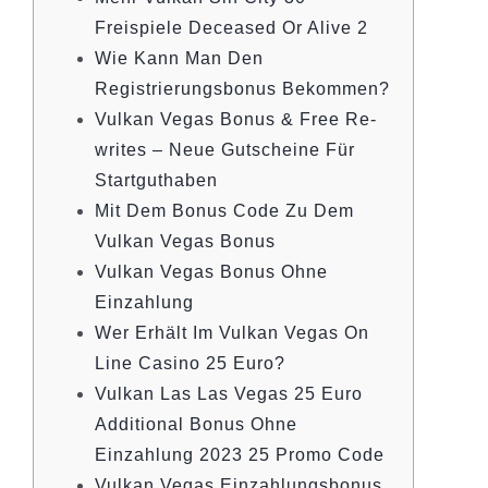
Freispiele Deceased Or Alive 2
Wie Kann Man Den
Registrierungsbonus Bekommen?
Vulkan Vegas Bonus & Free Re-
writes – Neue Gutscheine Für
Startguthaben
Mit Dem Bonus Code Zu Dem
Vulkan Vegas Bonus
Vulkan Vegas Bonus Ohne
Einzahlung
Wer Erhält Im Vulkan Vegas On
Line Casino 25 Euro?
Vulkan Las Las Vegas 25 Euro
Additional Bonus Ohne
Einzahlung 2023 25 Promo Code
Vulkan Vegas Einzahlungsbonus