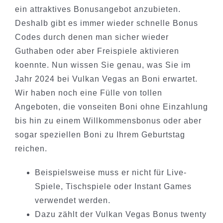
ein attraktives Bonusangebot anzubieten.
Deshalb gibt es immer wieder schnelle Bonus
Codes durch denen man sicher wieder
Guthaben oder aber Freispiele aktivieren
koennte. Nun wissen Sie genau, was Sie im
Jahr 2024 bei Vulkan Vegas an Boni erwartet.
Wir haben noch eine Fülle von tollen
Angeboten, die vonseiten Boni ohne Einzahlung
bis hin zu einem Willkommensbonus oder aber
sogar speziellen Boni zu Ihrem Geburtstag
reichen.
Beispielsweise muss er nicht für Live-
Spiele, Tischspiele oder Instant Games
verwendet werden.
Dazu zählt der Vulkan Vegas Bonus twenty