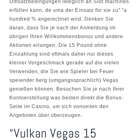
Umsatzbedingungen lediglich an Slot machines
erfüllen kann, de uma der Einsatz für sie zu” “a
hundred % angerechnet wird. Denken Sie
daran, dass Sie je nach der Anmeldung im
übrigen Ihren Willkommensbonus und andere
Aktionen erlangen. Die 15 Pound ohne
Einzahlung sind oftmals daher nur dieses
kleiner Vorgeschmack gerade auf die vielen
Verwenden, die Sie wie Spieler bei Feuer
speiender berg (umgangssprachlich) Vegas
genießen können. Besuchen Sie je nach Ihrer
Kontoerstellung was besten direkt die Bonus-
Seite im Casino, um sich vonseiten den
Angeboten über überzeugen.
“Vulkan Vegas 15