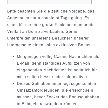
Bitte beachten Sie die zeitliche Vorgabe, das
Angebot ist nur a couple of Tage gültig. Es
spielt für mir eine große Funktion, eine breite
Vielfalt an Boni zu verkaufen. Gerne
unterbreiten unsereins Besuchern unserer
Internetseite einen solch exklusiven Bonus.
Mir genügen völlig Casino Nachrichten als
E-Mail, denn ständiges Aufblitzen von
eingehenden Nachrichten ist natürlich für
mich selten besser oder informativer.
Dieses Guthaben unterliegt sogenannten
Umsatzanforderungen, die erreicht sein
müssen, bevor Zocker das Bonusguthaben
in Echtgeld umwandeln können.