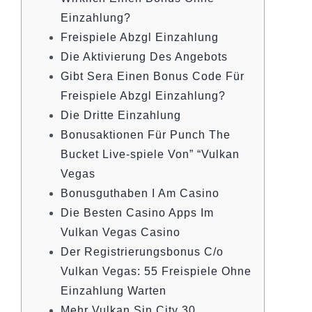
Einzahlung?
Freispiele Abzgl Einzahlung
Die Aktivierung Des Angebots
Gibt Sera Einen Bonus Code Für
Freispiele Abzgl Einzahlung?
Die Dritte Einzahlung
Bonusaktionen Für Punch The
Bucket Live-spiele Von” “Vulkan
Vegas
Bonusguthaben I Am Casino
Die Besten Casino Apps Im
Vulkan Vegas Casino
Der Registrierungsbonus C/o
Vulkan Vegas: 55 Freispiele Ohne
Einzahlung Warten
Mehr Vulkan Sin City 30