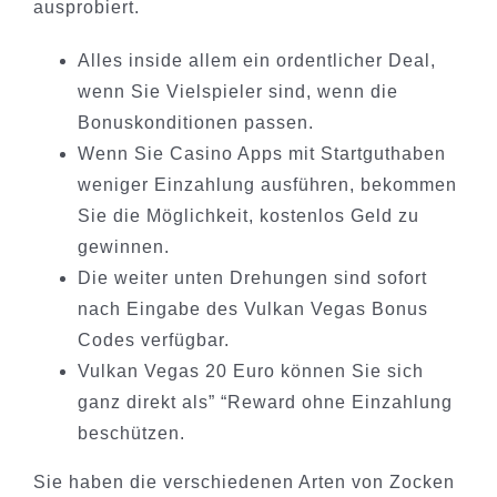
ausprobiert.
Alles inside allem ein ordentlicher Deal,
wenn Sie Vielspieler sind, wenn die
Bonuskonditionen passen.
Wenn Sie Casino Apps mit Startguthaben
weniger Einzahlung ausführen, bekommen
Sie die Möglichkeit, kostenlos Geld zu
gewinnen.
Die weiter unten Drehungen sind sofort
nach Eingabe des Vulkan Vegas Bonus
Codes verfügbar.
Vulkan Vegas 20 Euro können Sie sich
ganz direkt als” “Reward ohne Einzahlung
beschützen.
Sie haben die verschiedenen Arten von Zocken