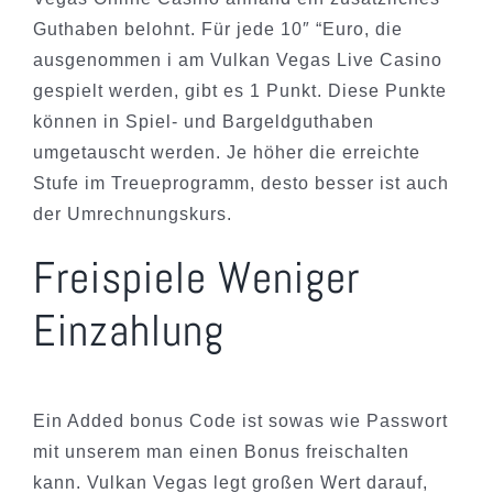
Guthaben belohnt. Für jede 10″ “Euro, die
ausgenommen i am Vulkan Vegas Live Casino
gespielt werden, gibt es 1 Punkt. Diese Punkte
können in Spiel- und Bargeldguthaben
umgetauscht werden. Je höher die erreichte
Stufe im Treueprogramm, desto besser ist auch
der Umrechnungskurs.
Freispiele Weniger
Einzahlung
Ein Added bonus Code ist sowas wie Passwort
mit unserem man einen Bonus freischalten
kann. Vulkan Vegas legt großen Wert darauf,