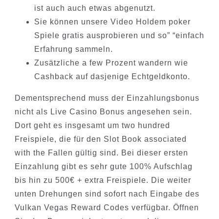
ist auch auch etwas abgenutzt.
Sie können unsere Video Holdem poker
Spiele gratis ausprobieren und so” “einfach
Erfahrung sammeln.
Zusätzliche a few Prozent wandern wie
Cashback auf dasjenige Echtgeldkonto.
Dementsprechend muss der Einzahlungsbonus
nicht als Live Casino Bonus angesehen sein.
Dort geht es insgesamt um two hundred
Freispiele, die für den Slot Book associated
with the Fallen gültig sind. Bei dieser ersten
Einzahlung gibt es sehr gute 100% Aufschlag
bis hin zu 500€ + extra Freispiele. Die weiter
unten Drehungen sind sofort nach Eingabe des
Vulkan Vegas Reward Codes verfügbar. Öffnen