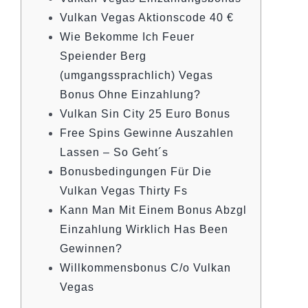
Vulkan Vegas Aktionscode 40 €
Wie Bekomme Ich Feuer
Speiender Berg
(umgangssprachlich) Vegas
Bonus Ohne Einzahlung?
Vulkan Sin City 25 Euro Bonus
Free Spins Gewinne Auszahlen
Lassen – So Geht´s
Bonusbedingungen Für Die
Vulkan Vegas Thirty Fs
Kann Man Mit Einem Bonus Abzgl
Einzahlung Wirklich Has Been
Gewinnen?
Willkommensbonus C/o Vulkan
Vegas