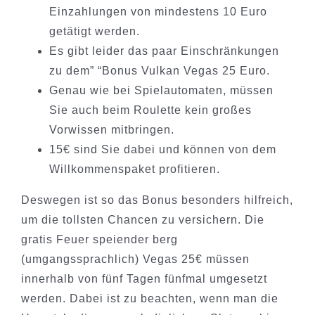
Einzahlungen von mindestens 10 Euro
getätigt werden.
Es gibt leider das paar Einschränkungen
zu dem” “Bonus Vulkan Vegas 25 Euro.
Genau wie bei Spielautomaten, müssen
Sie auch beim Roulette kein großes
Vorwissen mitbringen.
15€ sind Sie dabei und können von dem
Willkommenspaket profitieren.
Deswegen ist so das Bonus besonders hilfreich,
um die tollsten Chancen zu versichern. Die
gratis Feuer speiender berg
(umgangssprachlich) Vegas 25€ müssen
innerhalb von fünf Tagen fünfmal umgesetzt
werden. Dabei ist zu beachten, wenn man die