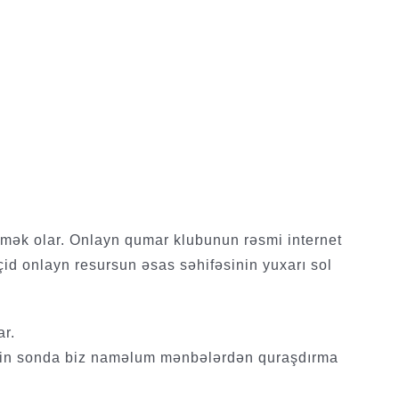
tmək olar. Onlayn qumar klubunun rəsmi internet
çid onlayn resursun əsas səhifəsinin yuxarı sol
ar.
, lakin sonda biz naməlum mənbələrdən quraşdırma