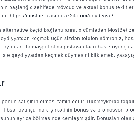
nin başlanğıc səhifədə mövcud və aktual bonus təkliflər
dilir
https://mostbet-casino-az24.com/qeydiyyat/
.
alternative keçid bağlantılarını, o cümlədən MostBet zer
 qeydiyyatdan keçmək üçün sizdən telefon nömrəniz, hesa
rc oyunları ilə məşğul olmaq istəyən təcrübəsiz oyunçul
is ə qeydiyyatdan keçmək düyməsini klikləmək, yaşayış 
.
ar
ir kuponun satışının olması təmin edilir. Bukmeykerdə təq
ırılıbsa, oyunçu mərc şirkətinin bonus və promosyon pro
rsunun ayrıca bölməsində cəmləşmişdir. Bonusları olan 