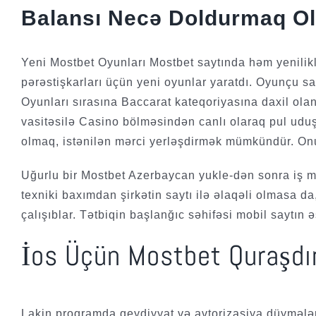
Balansı Necə Doldurmaq Ol
Yeni Mostbet Oyunları Mostbet saytında həm yenilik
pərəstişkarları üçün yeni oyunlar yaratdı. Oyunçu 
Oyunları sırasına Baccarat kateqoriyasına daxil ola
vasitəsilə Casino bölməsindən canlı olaraq pul uduşu
olmaq, istənilən mərci yerləşdirmək mümkündür. Onu
Uğurlu bir Mostbet Azerbaycan yukle-dən sonra iş m
texniki baxımdan şirkətin saytı ilə əlaqəli olmasa da,
çalışıblar. Tətbiqin başlanğıc səhifəsi mobil saytın ə
İos Üçün Mostbet Quraşdı
Lakin proqramda qeydiyyat və avtorizasiya düymələr