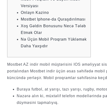
Versiyası
Onlayn Kazino
Mostbet Iphone-da Quraşdırılması
Xoş Gəldin Bonusunu Necə Tələb
Etmək Olar
Nə Üçün Mobil Proqram Yükləmək
Daha Yaxşıdır
Mostbet AZ indir mobil müştərisini IOS əməliyyat s
portalından Mostbet indir üçün əsas səhifədə mobil 
küncündə yerləşir. Mobil proqramlar səhifəsinə keçd
Buraya futbol, at yarışı, tazı yarışı, rugby, moto
Nəzərə alın ki, müxtəlif telefon modellərində p
düyməsini tapmalıyıq.