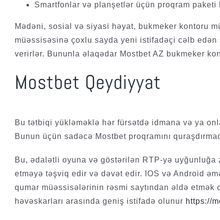
Smartfonlar və planşetlər üçün proqram paketi
Mədəni, sosial və siyasi həyat, bukmeker kontoru müş
müəssisəsinə çoxlu sayda yeni istifadəçi cəlb edən
verirlər. Bununla əlaqədar Mostbet AZ bukmeker kont
Mostbet Qeydiyyat
Bu tətbiqi yükləməklə hər fürsətdə idmana və ya onla
Bunun üçün sadəcə Mostbet proqramını quraşdırmaq 
Bu, ədalətli oyuna və göstərilən RTP-yə uyğunluğa z
etməyə təşviq edir və dəvət edir. IOS və Android əmə
qumar müəssisələrinin rəsmi saytından əldə etmək ol
həvəskarları arasında geniş istifadə olunur
https://