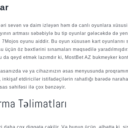
ar
ləri sevən və daim izləyən həm də canlı oyunlara xüsus
sayının artması səbəbiylə bu tip oyunlar gələcəkdə də 
n 7Mojos oyunu aiddir. Bu oyun xüsusən kart oyunlarını 
 üçün öz bəxtlərini sınamaları məqsədilə yaradılmışdır. Z
 da qeyd etmək lazımdır ki, MostBet AZ bukmeyker kontor
asanızda və ya cihazınızın əsas menyusunda proqramın ba
 inkişaf etdiricilər istifadəçilərin rahatlığı barədə nara
sas səhifəsi ilə çox bənzəyir.
rma Təlimatları
i daha çox diqqətə çəkilir. Və bunun üçün, əlbəttə ki, 