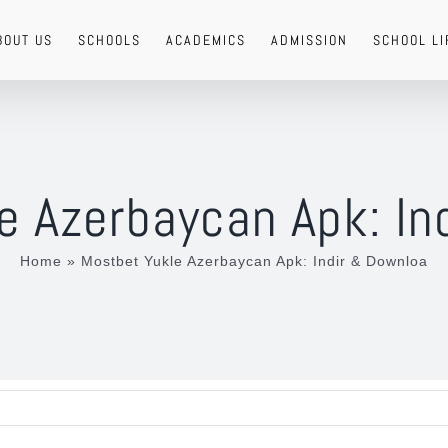
BOUT US
SCHOOLS
ACADEMICS
ADMISSION
SCHOOL LI
e Azerbaycan Apk: In
Home
»
Mostbet Yukle Azerbaycan Apk: Indir & Downloa