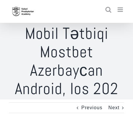
Skip
to
content
Mobil Tətbiqi
Mostbet
Azerbayсan
Android, Ios 202
Previous
Next