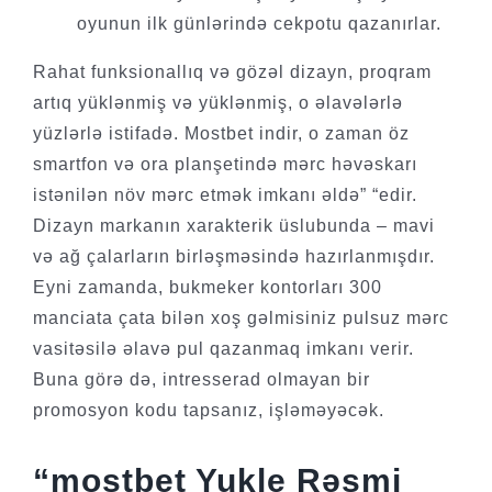
oyunun ilk günlərində cekpotu qazanırlar.
Rahat funksionallıq və gözəl dizayn, proqram
artıq yüklənmiş və yüklənmiş, o əlavələrlə
yüzlərlə istifadə. Mostbet indir, o zaman öz
smartfon və ora planşetində mərc həvəskarı
istənilən növ mərc etmək imkanı əldə” “edir.
Dizayn markanın xarakterik üslubunda – mavi
və ağ çalarların birləşməsində hazırlanmışdır.
Eyni zamanda, bukmeker kontorları 300
manciata çata bilən xoş gəlmisiniz pulsuz mərc
vasitəsilə əlavə pul qazanmaq imkanı verir.
Buna görə də, intresserad olmayan bir
promosyon kodu tapsanız, işləməyəcək.
“mostbet Yukle Rəsmi