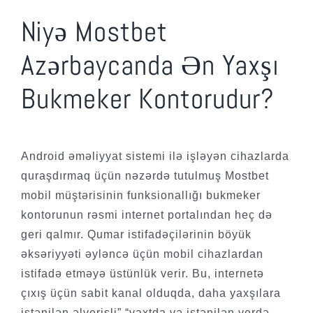
Niyə Mostbet
Azərbaycanda Ən Yaxşı
Bukmeker Kontorudur?
Android əməliyyat sistemi ilə işləyən cihazlarda
quraşdırmaq üçün nəzərdə tutulmuş Mostbet
mobil müştərisinin funksionallığı bukmeker
kontorunun rəsmi internet portalından heç də
geri qalmır. Qumar istifadəçilərinin böyük
əksəriyyəti əyləncə üçün mobil cihazlardan
istifadə etməyə üstünlük verir. Bu, internetə
çıxış üçün sabit kanal olduqda, daha yaxşılara
istənilən əlverişli” “vaxtda və istənilən yerdə