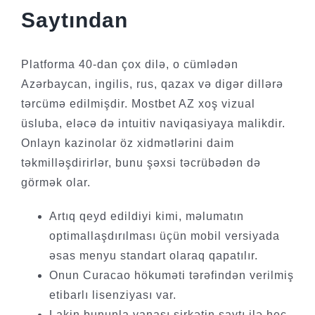
Saytından
Platforma 40-dan çox dilə, o cümlədən
Azərbaycan, ingilis, rus, qazax və digər dillərə
tərcümə edilmişdir. Mostbet AZ xoş vizual
üsluba, eləcə də intuitiv naviqasiyaya malikdir.
Onlayn kazinolar öz xidmətlərini daim
təkmilləşdirirlər, bunu şəxsi təcrübədən də
görmək olar.
Artıq qeyd edildiyi kimi, məlumatın
optimallaşdırılması üçün mobil versiyada
əsas menyu standart olaraq qapatılır.
Onun Curacao hökuməti tərəfindən verilmiş
etibarlı lisenziyası var.
Lakin bununla yanaşı şirkətin saytı ilə heç