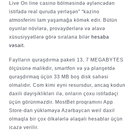
Live On line casino bölməsində əyləncədən
istifadə real quruda yerləşən” “kazino
atmosferini tam yaşamağa kömək edir. Bütün
oyunlar növlərə, provayderlərə və əlavə
xüsusiyyətlərə görə sıralana bilər
hesaba
vəsait
.
Faylların quraşdırma paketi 13, 7 MEGABYTES
ölçüsünə malikdir, smartfon və ya planşetdə
quraşdırmaq üçün 33 MB boş disk sahəsi
olmalıdır. Com kimi eyni resursdur, ancaq kodun
daxili dəyişiklikləri ilə, onların çoxu istifadəçi
üçün görünməzdir. MostBet proqramını App
Store-dan yükləməyə Azərbaycan weil daxil
olmaqla bir çox ölkələrlə əlaqəli hesablar üçün
icazə verilir.