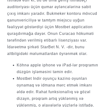
istifadə edir ki, bu de uma geniş istifadəçi
auditoriyası üçün qumar əyləncələrinə sabit
çıxış imkanı yaradır. Bukmeker kontoru mövcud
qanunvericiliyə w tamtym miejscu uyğun
fəaliyyət göstərdiyi üçün Mostbet application
quraşdırmağa dəyər. Onun Curacao hökuməti
tərəfindən verilmiş etibarlı lisenziyası var.
İdarəetmə şirkəti StarBet N. V. -dir, bunu
altbilgidəki məlumatlardan öyrənmək olar.
Köhnə apple iphone və iPad-lər proqramın
düzgün işləməsini təmin edir.
Mostbet Indir oyunçu kazino oyunları
oynamaq və idmana mərc etmək imkanı
əldə edir. Rahat funksionallıq və gözəl
dizayn, proqram artıq yüklənmiş və
yüklənmiş, o əlavələrlə yüzlərlə istifadə.