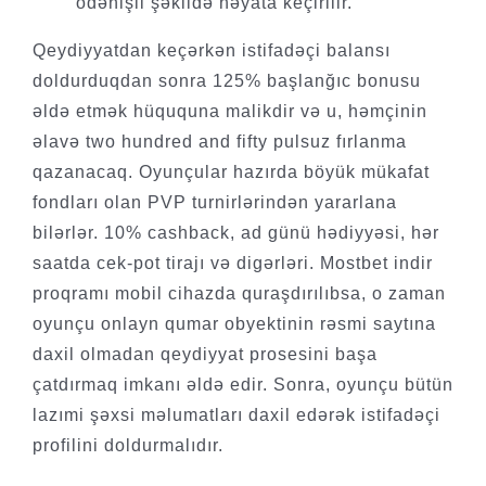
ödənişli şəkildə həyata keçirilir.
Qeydiyyatdan keçərkən istifadəçi balansı
doldurduqdan sonra 125% başlanğıc bonusu
əldə etmək hüququna malikdir və u, həmçinin
əlavə two hundred and fifty pulsuz fırlanma
qazanacaq. Oyunçular hazırda böyük mükafat
fondları olan PVP turnirlərindən yararlana
bilərlər. 10% cashback, ad günü hədiyyəsi, hər
saatda cek-pot tirajı və digərləri. Mostbet indir
proqramı mobil cihazda quraşdırılıbsa, o zaman
oyunçu onlayn qumar obyektinin rəsmi saytına
daxil olmadan qeydiyyat prosesini başa
çatdırmaq imkanı əldə edir. Sonra, oyunçu bütün
lazımi şəxsi məlumatları daxil edərək istifadəçi
profilini doldurmalıdır.