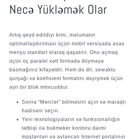
Necə Yükləmək Olar
Artıq qeyd edildiyi kimi, məlumatın
optimallaşdırılması üçün mobil versiyada əsas
menyu standart olaraq qapatılır. Onu açmaq
üçün üç paralel xətt formada düyməyə
basmağınız kifayətdir. Həm də dil, sewaktu
qurşağı və koefisient formatını dəyişmək üçün
ayrı bir blok mövcuddur.
Sonra “Mərclər” bölməsini açın və maraqlı
hadisəni seçin.
Yeni texnologiyaların və funksionallığın
tətbiqi ilə bukmeker kontoru daimi
müştəriləri və əyləncəli İnternet portalının