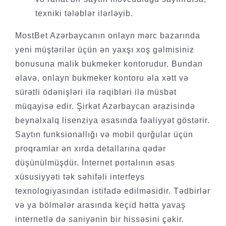
texniki tələblər ilərləyib.
MostBet Azərbaycanın onlayn mərc bazarında
yeni müştərilər üçün ən yaxşı xoş gəlmisiniz
bonusuna malik bukmeker kontorudur. Bundan
əlavə, onlayn bukmeker kontoru əla xətt və
sürətli ödənişləri ilə rəqibləri ilə müsbət
müqayisə edir. Şirkət Azərbaycan ərazisində
beynəlxalq lisenziya əsasında fəaliyyət göstərir.
Saytın funksionallığı və mobil qurğular üçün
proqramlar ən xırda detallarına qədər
düşünülmüşdür. İnternet portalının əsas
xüsusiyyəti tək səhifəli interfeys
texnologiyasından istifadə edilməsidir. Tədbirlər
və ya bölmələr arasında keçid hətta yavaş
internetlə də saniyənin bir hissəsini çəkir.