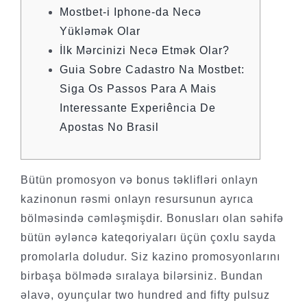
Mostbet-i Iphone-da Necə
Yükləmək Olar
İlk Mərcinizi Necə Etmək Olar?
Guia Sobre Cadastro Na Mostbet:
Siga Os Passos Para A Mais
Interessante Experiência De
Apostas No Brasil
Bütün promosyon və bonus təklifləri onlayn
kazinonun rəsmi onlayn resursunun ayrıca
bölməsində cəmləşmişdir. Bonusları olan səhifə
bütün əyləncə kateqoriyaları üçün çoxlu sayda
promolarla doludur. Siz kazino promosyonlarını
birbaşa bölmədə sıralaya bilərsiniz. Bundan
əlavə, oyunçular two hundred and fifty pulsuz