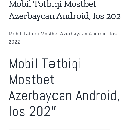
Mobil Tətbiqi Mostbet
Azerbayсan Android, Ios 202
Mobil Tətbiqi Mostbet Azerbayсan Android, Ios
2022
Mobil Tətbiqi
Mostbet
Azerbayсan Android,
Ios 202″