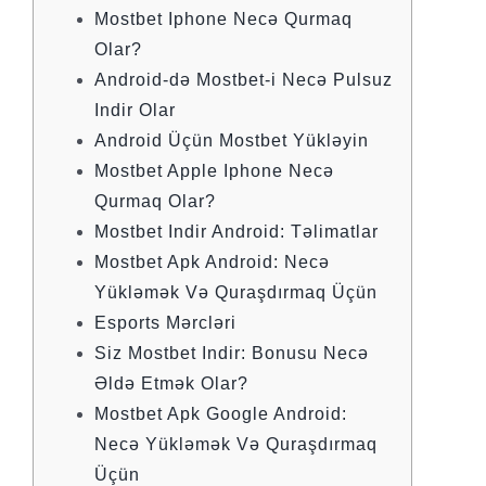
Mostbet Iphone Necə Qurmaq
Olar?
Android-də Mostbet-i Necə Pulsuz
Indir Olar
Android Üçün Mostbet Yükləyin
Mostbet Apple Iphone Necə
Qurmaq Olar?
Mostbet Indir Android: Təlimatlar
Mostbet Apk Android: Necə
Yükləmək Və Quraşdırmaq Üçün
Esports Mərcləri
Siz Mostbet Indir: Bonusu Necə
Əldə Etmək Olar?
Mostbet Apk Google Android:
Necə Yükləmək Və Quraşdırmaq
Üçün