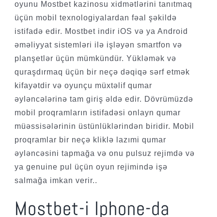
oyunu Mostbet kazinosu xidmətlərini tanıtmaq
üçün mobil texnologiyalardan fəal şəkildə
istifadə edir. Mostbet indir iOS və ya Android
əməliyyat sistemləri ilə işləyən smartfon və
planşetlər üçün mümkündür. Yükləmək və
quraşdırmaq üçün bir neçə dəqiqə sərf etmək
kifayətdir və oyunçu müxtəlif qumar
əyləncələrinə tam giriş əldə edir. Dövrümüzdə
mobil proqramların istifadəsi onlayn qumar
müəssisələrinin üstünlüklərindən biridir. Mobil
proqramlar bir neçə kliklə lazımi qumar
əyləncəsini tapmağa və onu pulsuz rejimdə və
ya genuine pul üçün oyun rejimində işə
salmağa imkan verir..
Mostbet-i Iphone-da