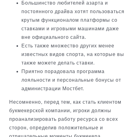
Большинство любителей азарта и
постоянного драйва хотят пользоваться
крутым функционалом платформы со
ставками и игровыми машинами даже
вне официального сайта.
Есть также множество других менее
известных видов спорта, на которые вы
также можете делать ставки.
Приятно порадовала программа
лояльности и персональные бонусы от
администрации Мостбет.
Несомненно, перед тем, как стать клиентом
букмекерской компании, игроки должны
проанализировать работу ресурса со всех
сторон, определив положительные и
отрицательные моменты букмекера.