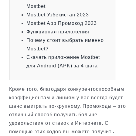
Mostbet
Mostbet Узбекистан 2023
Mostbet App Промокод 2023
Функционал приложения
Почему стоит выбрать именно
Mostbet?
Скачать приложение Mostbet
для Android (APK) за 4 шага
Кроме того, благодаря конкурентоспособным
коэффициентам и линиям у вас всегда будет
шанс выиграть по-крупному. Промокоды – это
отличный способ получить больше
удовольствия от ставок в Интернете. С
помощью этих кодов вы можете получить