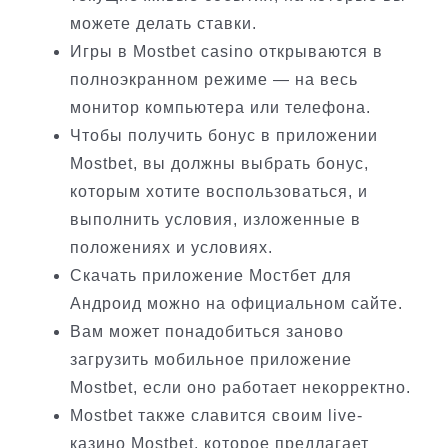
можете делать ставки.
Игры в Mostbet casino открываются в
полноэкранном режиме — на весь
монитор компьютера или телефона.
Чтобы получить бонус в приложении
Mostbet, вы должны выбрать бонус,
которым хотите воспользоваться, и
выполнить условия, изложенные в
положениях и условиях.
Скачать приложение Мостбет для
Андроид можно на официальном сайте.
Вам может понадобиться заново
загрузить мобильное приложение
Mostbet, если оно работает некорректно.
Mostbet также славится своим live-
казино Mostbet, которое предлагает