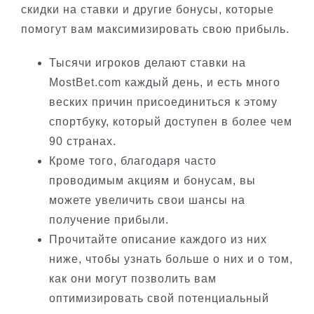
скидки на ставки и другие бонусы, которые
помогут вам максимизировать свою прибыль.
Тысячи игроков делают ставки на
MostBet.com каждый день, и есть много
веских причин присоединиться к этому
спортбуку, который доступен в более чем
90 странах.
Кроме того, благодаря часто
проводимым акциям и бонусам, вы
можете увеличить свои шансы на
получение прибыли.
Прочитайте описание каждого из них
ниже, чтобы узнать больше о них и о том,
как они могут позволить вам
оптимизировать свой потенциальный