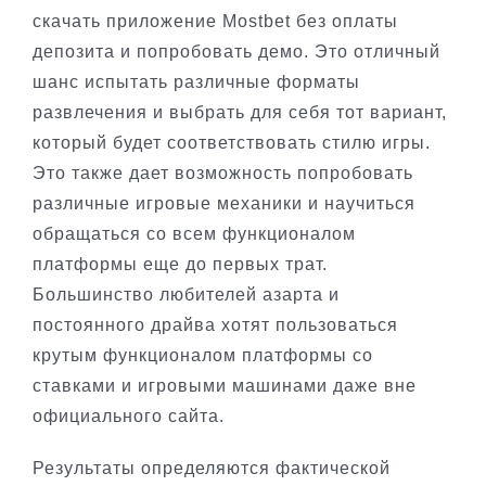
скачать приложение Mostbet без оплаты
депозита и попробовать демо. Это отличный
шанс испытать различные форматы
развлечения и выбрать для себя тот вариант,
который будет соответствовать стилю игры.
Это также дает возможность попробовать
различные игровые механики и научиться
обращаться со всем функционалом
платформы еще до первых трат.
Большинство любителей азарта и
постоянного драйва хотят пользоваться
крутым функционалом платформы со
ставками и игровыми машинами даже вне
официального сайта.
Результаты определяются фактической