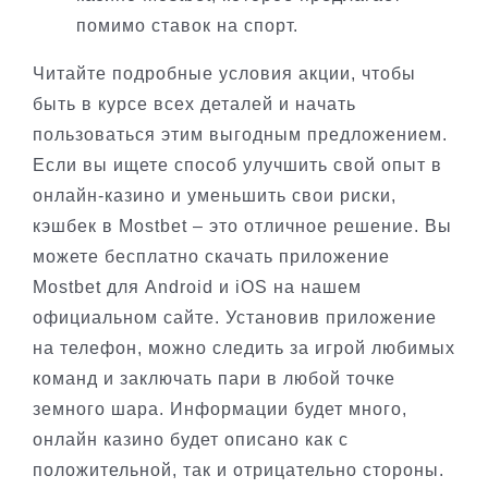
помимо ставок на спорт.
Читайте подробные условия акции, чтобы
быть в курсе всех деталей и начать
пользоваться этим выгодным предложением.
Если вы ищете способ улучшить свой опыт в
онлайн-казино и уменьшить свои риски,
кэшбек в Mostbet – это отличное решение. Вы
можете бесплатно скачать приложение
Mostbet для Android и iOS на нашем
официальном сайте. Установив приложение
на телефон, можно следить за игрой любимых
команд и заключать пари в любой точке
земного шара. Информации будет много,
онлайн казино будет описано как с
положительной, так и отрицательно стороны.