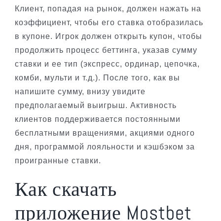
Клиент, попадая на рынок, должен нажать на
коэффициент, чтобы его ставка отобразилась
в купоне. Игрок должен открыть купон, чтобы
продолжить процесс беттинга, указав сумму
ставки и ее тип (экспресс, ординар, цепочка,
комби, мульти и т.д.). После того, как вы
напишите сумму, внизу увидите
предполагаемый выигрыш. Активность
клиентов поддерживается постоянными
бесплатными вращениями, акциями одного
дня, программой лояльности и кэшбэком за
проигранные ставки.
Как скачать
приложение Mostbet