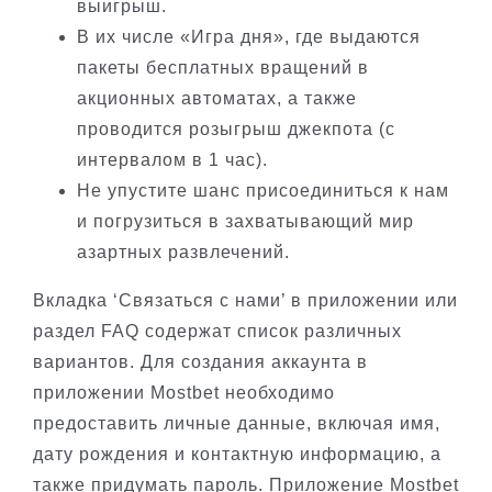
выигрыш.
В их числе «Игра дня», где выдаются
пакеты бесплатных вращений в
акционных автоматах, а также
проводится розыгрыш джекпота (с
интервалом в 1 час).
Не упустите шанс присоединиться к нам
и погрузиться в захватывающий мир
азартных развлечений.
Вкладка ‘Связаться с нами’ в приложении или
раздел FAQ содержат список различных
вариантов. Для создания аккаунта в
приложении Mostbet необходимо
предоставить личные данные, включая имя,
дату рождения и контактную информацию, а
также придумать пароль. Приложение Mostbet