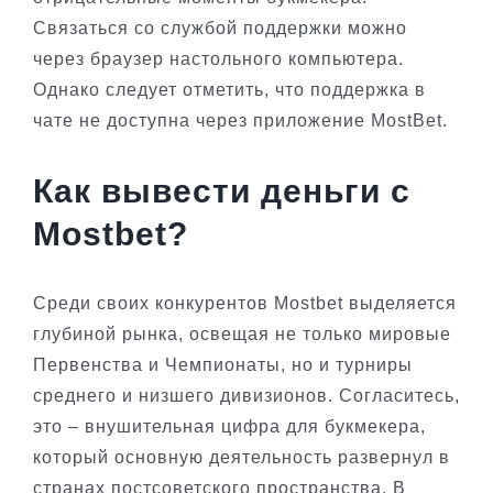
Связаться со службой поддержки можно
через браузер настольного компьютера.
Однако следует отметить, что поддержка в
чате не доступна через приложение MostBet.
Как вывести деньги с
Mostbet?
Среди своих конкурентов Mostbet выделяется
глубиной рынка, освещая не только мировые
Первенства и Чемпионаты, но и турниры
среднего и низшего дивизионов. Согласитесь,
это – внушительная цифра для букмекера,
который основную деятельность развернул в
странах постсоветского пространства. В