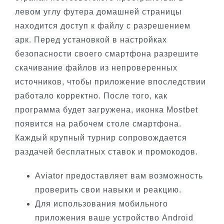
левом углу футера домашней страницы
находится доступ к файлу с разрешением
арк. Перед установкой в настройках
безопасности своего смартфона разрешите
скачивание файлов из непроверенных
источников, чтобы приложение впоследствии
работало корректно. После того, как
программа будет загружена, иконка Mostbet
появится на рабочем столе смартфона.
Каждый крупный турнир сопровождается
раздачей бесплатных ставок и промокодов.
Aviator предоставляет вам возможность
проверить свои навыки и реакцию.
Для использования мобильного
приложения ваше устройство Android