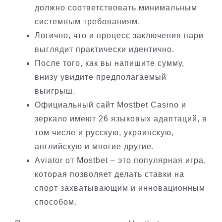
должно соответствовать минимальным
системным требованиям.
Логично, что и процесс заключения пари
выглядит практически идентично.
После того, как вы напишите сумму,
внизу увидите предполагаемый
выигрыш.
Официальный сайт Mostbet Casino и
зеркало имеют 26 языковых адаптаций, в
том числе и русскую, украинскую,
английскую и многие другие.
Aviator от Mostbet – это популярная игра,
которая позволяет делать ставки на
спорт захватывающим и инновационным
способом.