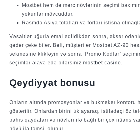
Mostbet həm də mərc növlərinin seçimi baxımınd
yekunlar mövcuddur.
Rəsmdə Asiya totalları və forları istisna olmaql
Vəsaitlər uğurla emal edildikdən sonra, əksər ödən
qədər çəkə bilər. Bəli, müştərilər Mostbet AZ-90 h
sekmesine klikləyin və sonra ‘Promo Kodlar’ seçimin
seçimlər əlavə edə bilərsiniz
mostbet casino
.
Qeydiyyat bonusu
Onların altında promosyonlar və bukmeker kontoru ha
göstərilir. Onlardan birini tıklayaraq, istifadəçi 
bahis qaydaları və növləri ilə bağlı bir çox nüans v
növü ilə təmsil olunur.