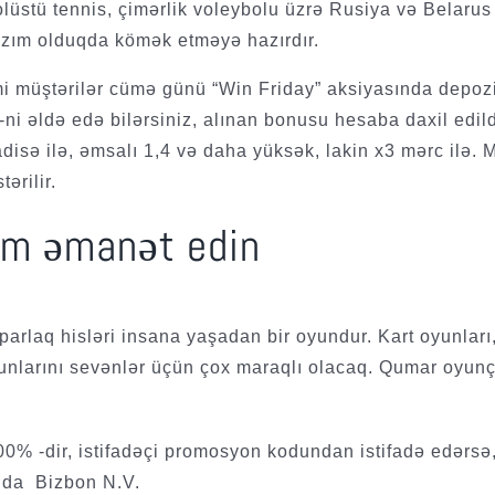
tolüstü tennis, çimərlik voleybolu üzrə Rusiya və Belarus
zım olduqda kömək etməyə hazırdır.
 müştərilər cümə günü “Win ​​​​Friday” aksiyasında depoz
 əldə edə bilərsiniz, alınan bonusu hesaba daxil edild
disə ilə, əmsalı 1,4 və daha yüksək, lakin x3 mərc ilə
ərilir.
ım əmanət edin
arlaq hisləri insana yaşadan bir oyundur. Kart oyunları,
oyunlarını sevənlər üçün çox maraqlı olacaq. Qumar oyun
% -dir, istifadəçi promosyon kodundan istifadə edərsə, b
nda Bizbon N.V.