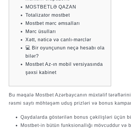
MOSTBETLƏ QAZAN
Totalizator mostbet
Mostbet mərc əmsalları
Mərc üsulları
Xətt, nəticə və canlı-mərclər
💻 Bir oyunçunun neçə hesabı ola
bilər?
Mostbet Az-ın mobil versiyasında
şəxsi kabinet
Bu məqalə Mostbet Azərbaycanın müxtəlif tərəflərini ar
rəsmi saytı möhtəşəm uduş prizləri və bonus kampani
Qaydalarda göstərilən bonus çəkilişləri üçün b
Mostbet-in bütün funksionallığı mövcuddur və b