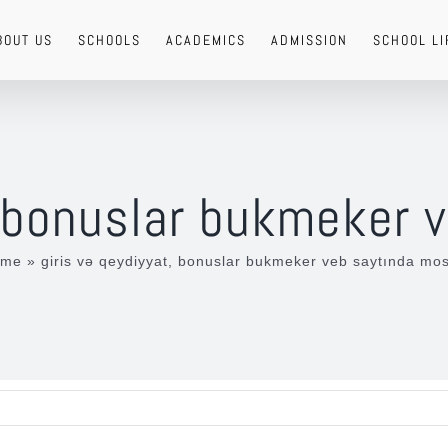
BOUT US
SCHOOLS
ACADEMICS
ADMISSION
SCHOOL LI
, bonuslar bukmeker
ome
»
giris və qeydiyyat, bonuslar bukmeker veb saytında mo