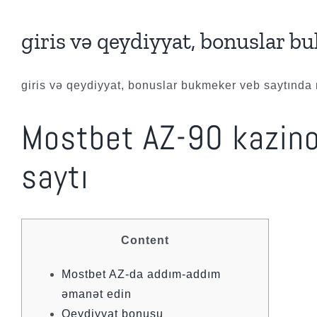
giris və qeydiyyat, bonuslar 
giris və qeydiyyat, bonuslar bukmeker veb saytında
Mostbet AZ-90 kazin
saytı
Content
Mostbet AZ-da addım-addım
əmanət edin
Qeydiyyat bonusu