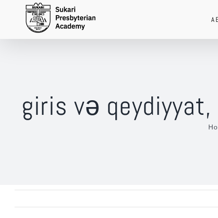
Skip
A
to
content
giris və qeydiyyat
H