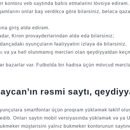
 kontoru veb saytında bahis etmələrini tövsiyə edirəm.
qamlarını onlar baş verdikcə görə bilərsiniz, beləcə qa
ına giriş əldə edirəm.
ar, Kiron provayderlərindən əldə edə bilərsiniz;
ançadakı oyunçuların fəaliyyətini izləyə də bilərsiniz.
 və ya həll olunmamış mərcləri olan qeydiyyatdan keçmi
sər bazarlar var. Futbolda bir hadisə üçün mövcud mərclə
ycan’ın rəsmi saytı, qeydiyya
oyunçulara smartfonlar üçün proqram yükləmək təklif ol
ə edib. Onları saytın mobil versiyasında yükləmək və ya
ukmeker müştərisini yalnız bukmeker kontorunun saytında