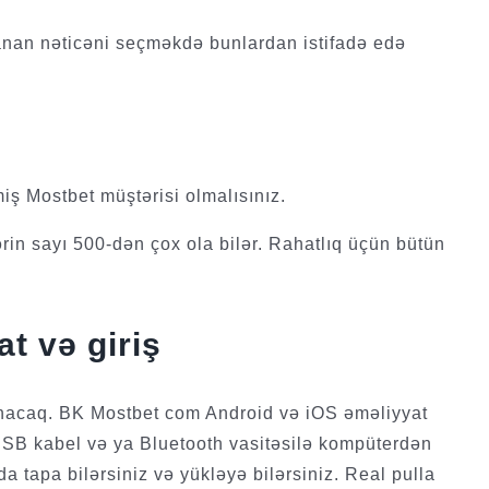
zanan nəticəni seçməkdə bunlardan istifadə edə
ş Mostbet müştərisi olmalısınız.
rin sayı 500-dən çox ola bilər. Rahatlıq üçün bütün
t və giriş
unacaq. BK Mostbet com Android və iOS əməliyyat
 USB kabel və ya Bluetooth vasitəsilə kompüterdən
 tapa bilərsiniz və yükləyə bilərsiniz. Real pulla