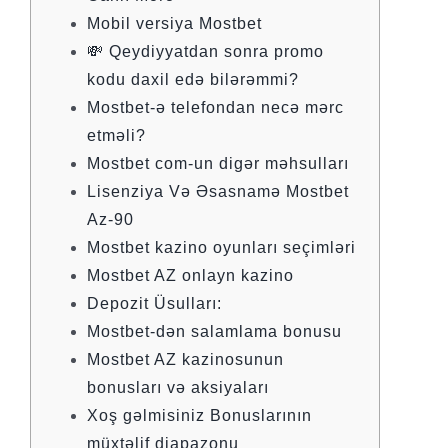
Mobil versiya Mostbet
💸 Qeydiyyatdan sonra promo
kodu daxil edə bilərəmmi?
Mostbet-ə telefondan necə mərc
etməli?
Mostbet com-un digər məhsulları
Lisenziya Və Əsasnamə Mostbet
Az-90
Mostbet kazino oyunları seçimləri
Mostbet AZ onlayn kazino
Depozit Üsulları:
Mostbet-dən salamlama bonusu
Mostbet AZ kazinosunun
bonusları və aksiyaları
Xoş gəlmisiniz Bonuslarının
müxtəlif diapazonu