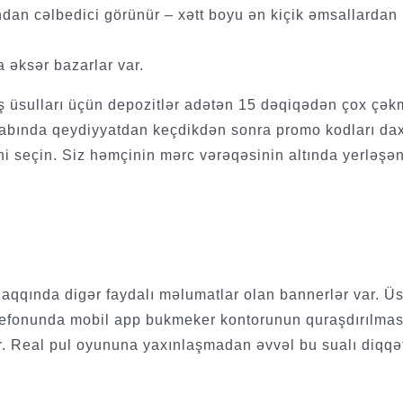
an cəlbedici görünür – xətt boyu ən kiçik əmsallardan ri
a əksər bazarlar var.
iş üsulları üçün depozitlər adətən 15 dəqiqədən çox çək
esabında qeydiyyatdan keçdikdən sonra promo kodları da
i seçin. Siz həmçinin mərc vərəqəsinin altında yerləşən
qqında digər faydalı məlumatlar olan bannerlər var. Üst
öz telefonunda mobil app bukmeker kontorunun quraşdırılm
ar. Real pul oyununa yaxınlaşmadan əvvəl bu sualı diqqə