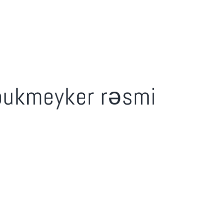
bukmeyker rəsmi