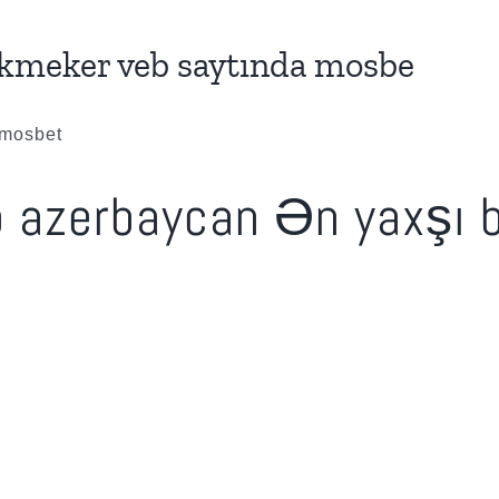
bukmeker veb saytında mosbe
 mosbet
o azerbaycan Ən yaxşı 