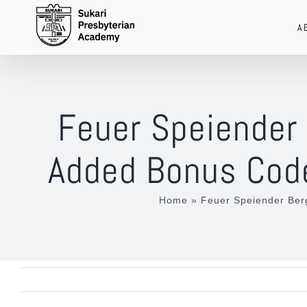
Skip
A
to
content
Feuer Speiender
Added Bonus Code
Home
»
Feuer Speiender Ber