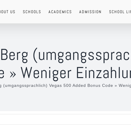
BOUT US
SCHOOLS
ACADEMICS
ADMISSION
SCHOOL LI
 Berg (umgangssprac
 » Weniger Einzahlu
g (umgangssprachlich) Vegas 500 Added Bonus Code » Wenig