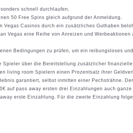
sonders schnell durchlaufen.
nen 50 Free Spins gleich aufgrund der Anmeldung.
n Vegas Casinos durch ein zusätzliches Guthaben beloh
n Vegas eine Reihe von Anreizen und Werbeaktionen anb
enen Bedingungen zu prüfen, um ein reibungsloses und e
Spieler über die Bereitstellung zusätzlicher finanzielle
 living room Spielern einen Prozentsatz ihrer Geldverl
Erlebnis garantiert, selbst inmitten einer Pechsträhne
€ auf pass away ersten drei Einzahlungen auch ganze a 
 away erste Einzahlung. Für die zweite Einzahlung folge