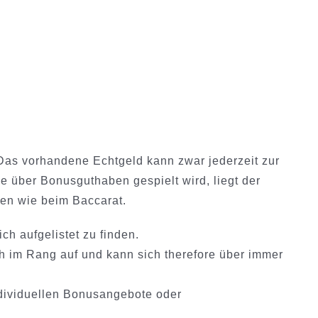
 Das vorhandene Echtgeld kann zwar jederzeit zur
e über Bonusguthaben gespielt wird, liegt der
en wie beim Baccarat.
ch aufgelistet zu finden.
ch im Rang auf und kann sich therefore über immer
ndividuellen Bonusangebote oder