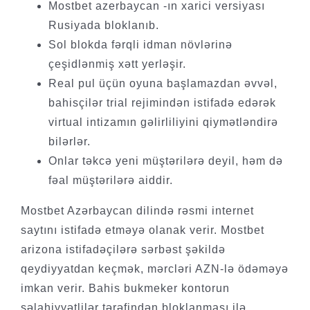
Mostbet azerbaycan -ın xarici versiyası
Rusiyada bloklanıb.
Sol blokda fərqli idman növlərinə
çeşidlənmiş xətt yerləşir.
Real pul üçün oyuna başlamazdan əvvəl,
bahisçilər trial rejimindən istifadə edərək
virtual intizamın gəlirliliyini qiymətləndirə
bilərlər.
Onlar təkcə yeni müştərilərə deyil, həm də
fəal müştərilərə aiddir.
Mostbet Azərbaycan dilində rəsmi internet
saytını istifadə etməyə olanak verir. Mostbet
arizona istifadəçilərə sərbəst şəkildə
qeydiyyatdan keçmək, mərcləri AZN-lə ödəməyə
imkan verir. Bahis bukmeker kontorun
səlahiyyətlilər tərəfindən bloklanması ilə