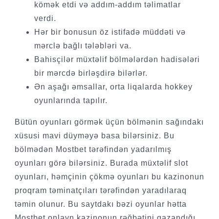
kömək etdi və addım-addım təlimatlar
verdi.
Hər bir bonusun öz istifadə müddəti və
mərclə bağlı tələbləri va.
Bahisçilər müxtəlif bölmələrdən hadisələri
bir mərcdə birləşdirə bilərlər.
Ən aşağı əmsallar, orta liqalarda hokkey
oyunlarında tapılır.
Bütün oyunları görmək üçün bölmənin sağındakı
xüsusi mavi düyməyə basa bilərsiniz. Bu
bölmədən Mostbet tərəfindən yadarılmış
oyunları görə bilərsiniz. Burada müxtəlif slot
oyunları, həmçinin çökmə oyunları bu kazinonun
proqram təminatçıları tərəfindən yaradılaraq
təmin olunur. Bu saytdakı bəzi oyunlar hətta
Mostbet onlayn kazinonun rəğbətini qazandığı