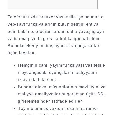
Telefonunuzda brauzer vasitəsilə işə salınan o,
veb-sayt funksiyalarının bütün dəstini ehtiva
edir. Lakin o, proqramlardan daha yavaş işləyir
və barmaq izi ilə giriş ilə trafikə qənaət etmir.
Bu bukmeker yeni başlayanlar və peşəkarlar
üçün idealdır.
Həmçinin canlı yayım funksiyası vasitəsilə
meydançadakı oyunçuların fəaliyyətini
izləyə də bilərsiniz.
Bundan əlavə, müştərilərinin məxfiliyini və
maliyyə əməliyyatlarını qorumaq üçün SSL
şifrələməsindən istifadə edirlər.
Təyin olunmuş vaxtda hesabını artır və