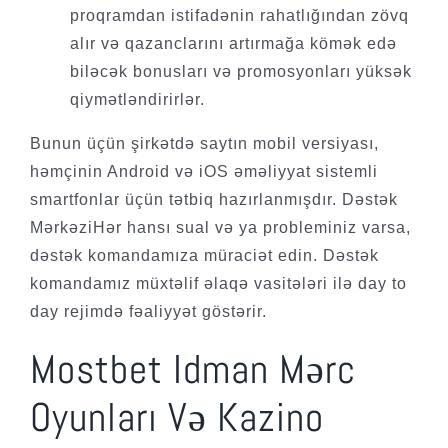
proqramdan istifadənin rahatlığından zövq
alır və qazanclarını artırmağa kömək edə
biləcək bonusları və promosyonları yüksək
qiymətləndirirlər.
Bunun üçün şirkətdə saytın mobil versiyası,
həmçinin Android və iOS əməliyyat sistemli
smartfonlar üçün tətbiq hazırlanmışdır. Dəstək
MərkəziHər hansı sual və ya probleminiz varsa,
dəstək komandamıza müraciət edin. Dəstək
komandamız müxtəlif əlaqə vasitələri ilə day to
day rejimdə fəaliyyət göstərir.
Mostbet Idman Mərc
Oyunları Və Kazino