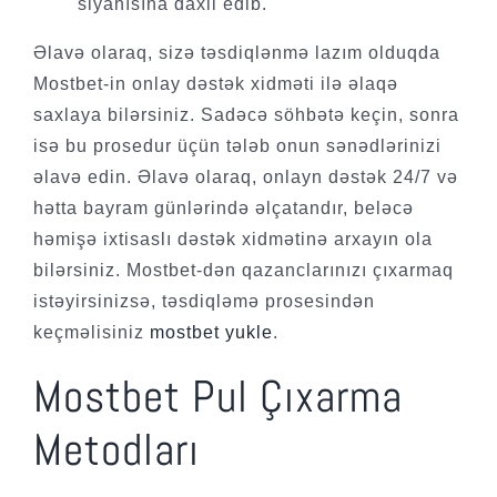
siyahısına daxil edib.
Əlavə olaraq, sizə təsdiqlənmə lazım olduqda
Mostbet-in onlay dəstək xidməti ilə əlaqə
saxlaya bilərsiniz. Sadəcə söhbətə keçin, sonra
isə bu prosedur üçün tələb onun sənədlərinizi
əlavə edin. Əlavə olaraq, onlayn dəstək 24/7 və
hətta bayram günlərində əlçatandır, beləcə
həmişə ixtisaslı dəstək xidmətinə arxayın ola
bilərsiniz. Mostbet-dən qazanclarınızı çıxarmaq
istəyirsinizsə, təsdiqləmə prosesindən
keçməlisiniz
mostbet yukle
.
Mostbet Pul Çıxarma
Metodları