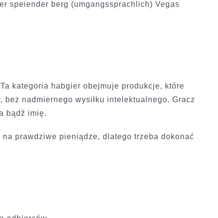
uer speiender berg (umgangssprachlich) Vegas
Ta kategoria habgier obejmuje produkcje, które
, bez nadmiernego wysiłku intelektualnego. Gracz
a bądź imię.
ć na prawdziwe pieniądze, dlatego trzeba dokonać