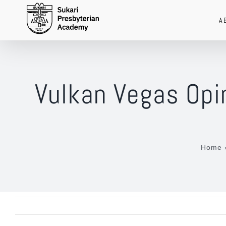
Skip
A
to
content
Vulkan Vegas Opi
Home