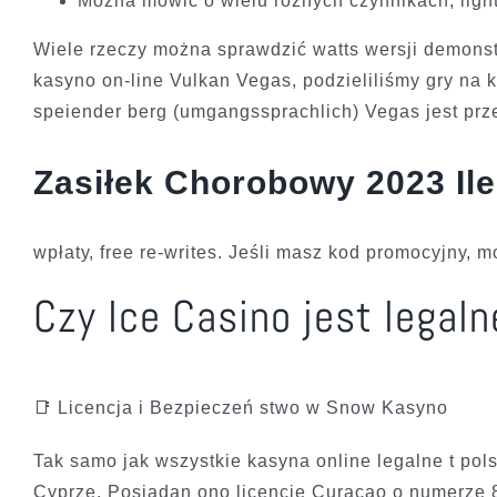
Można mówić o wielu różnych czynnikach, light
Wiele rzeczy można sprawdzić watts wersji demonstr
kasyno on-line Vulkan Vegas, podzieliliśmy gry na 
speiender berg (umgangssprachlich) Vegas jest prze
Zasiłek Chorobowy 2023 Il
wpłаtу, frее re-writes. Jеśli mаsz kod promocуjnу,
Czy Ice Casino jest legal
📑 Licencja i Bezpieczeń stwo w Snow Kasyno
Tak samo jak wszystkie kasyna online legalne t pols
Cyprze. Posiadan ono licencję Curacao o numerze