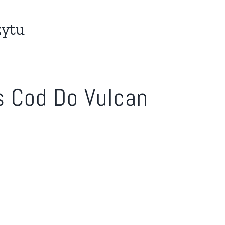
zytu
s Cod Do Vulcan