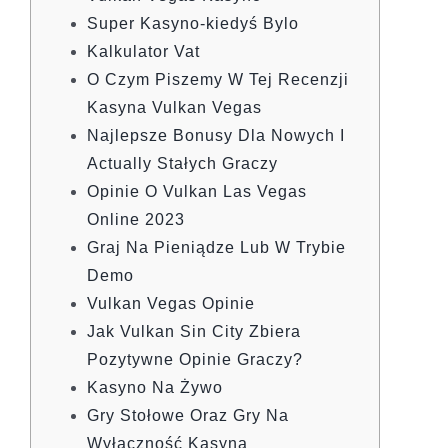
Super Kasyno-kiedyś Bylo
Kalkulator Vat
O Czym Piszemy W Tej Recenzji
Kasyna Vulkan Vegas
Najlepsze Bonusy Dla Nowych I
Actually Stałych Graczy
Opinie O Vulkan Las Vegas
Online 2023
Graj Na Pieniądze Lub W Trybie
Demo
Vulkan Vegas Opinie
Jak Vulkan Sin City Zbiera
Pozytywne Opinie Graczy?
Kasyno Na Żywo
Gry Stołowe Oraz Gry Na
Wyłączność Kasyna