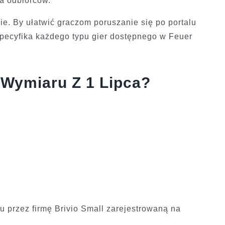
la odbiorców.
ie. By ułatwić graczom poruszanie się po portalu
 Specyfika każdego typu gier dostępnego w Feuer
 Wymiaru Z 1 Lipca?
ku przez firmę Brivio Small zarejestrowaną na