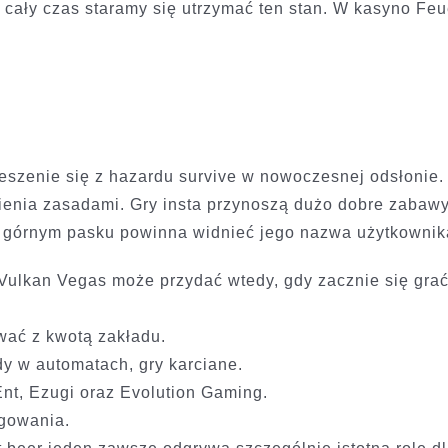
i cały czas staramy się utrzymać ten stan. W kasyno Fe
szenie się z hazardu survive w nowoczesnej odsłonie. 
ienia zasadami. Gry insta przynoszą dużo dobre zabawy
a górnym pasku powinna widnieć jego nazwa użytkownik
 Vulkan Vegas może przydać wtedy, gdy zacznie się gra
wać z kwotą zakładu.
y w automatach, gry karciane.
tEnt, Ezugi oraz Evolution Gaming.
ogowania.