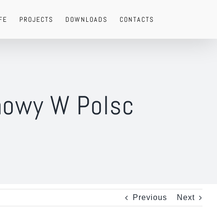
FE
PROJECTS
DOWNLOADS
CONTACTS
lmowy W Polsc
Previous
Next