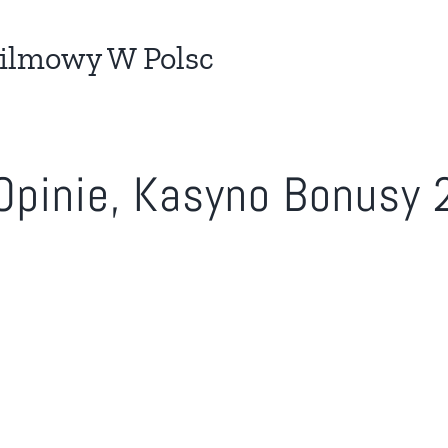
Filmowy W Polsc
Opinie, Kasyno Bonusy