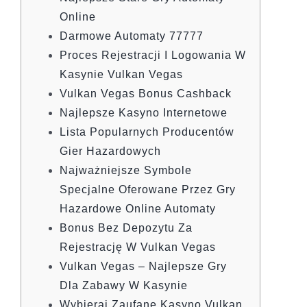
Online
Darmowe Automaty 77777
Proces Rejestracji I Logowania W
Kasynie Vulkan Vegas
Vulkan Vegas Bonus Cashback
Najlepsze Kasyno Internetowe
Lista Popularnych Producentów
Gier Hazardowych
Najważniejsze Symbole
Specjalne Oferowane Przez Gry
Hazardowe Online Automaty
Bonus Bez Depozytu Za
Rejestrację W Vulkan Vegas
Vulkan Vegas – Najlepsze Gry
Dla Zabawy W Kasynie
Wybieraj Zaufane Kasyno Vulkan