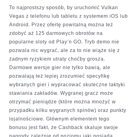
To najprostszy sposób, by uruchomić Vulkan
Vegas z telefonu lub tabletu z systemem iOS lub
Android. Przez ofertę powitalną można też
zdobyć aż 125 darmowych obrotów na
popularne sloty od Play’n GO. Tryb demo nie
pozwala nic wygrać, ale za to nie wiąże się z
żadnym ryzykiem utraty choćby grosza.
Darmowe wersje gier nie tylko bawią, ale
pozwalają też lepiej zrozumieć specyfikę
wybranych gier i wypracować skuteczne taktyki
stawiania zakładów. Wygranej gracz może
otrzymać pieniądze (które można mnożyć w
przypadku kilku wygranych spinów) oraz punkty
lojalnościowe. Głównym elementem tego
bonusu jest fakt, że Cashback skaluje swoje
nagrody zależnie od poziomu jaki posiada