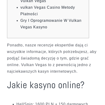
Vulkan Vegas
​​vulkan Vegas Casino Metody
Płatności
Gry I Oprogramowanie W Vulkan
Vegas Kasyno
Ponadto, nasze recenzje ekspertów dają ci
wszystkie informacje, których potrzebujesz, aby
podjąć świadomą decyzję o tym, gdzie grać
online. Vulkan Vegas to z pewnością jedno z
najciekawszych kasyn internetowych.
Jakie kasyno online?
HellSpin: 1600 PLN + 150 darmowych