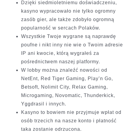
Dzięki siedmioletniemu doświadczeniu,
kasyno wypracowało nie tylko ogromny
zasób gier, ale także zdobyło ogromną
popularność w sercach Polaków.
Wszystkie Twoje wygrane są naprawdę
poufne i nikt inny nie wie o Twoim adresie
IP ani kwocie, którą wygrałeś za
pośrednictwem naszej platformy.
W lobby można znaleźć nowości od
NetEnt, Red Tiger Gaming, Play’n Go,
Betsoft, Nolimit City, Relax Gaming,
Microgaming, Novomatic, Thunderkick,
Yggdrasil i innych.
Kasyno to bowiem nie przyjmuje wpłat od
osób trzecich na nasze konto i płatność
taka zostanie odrzucona.