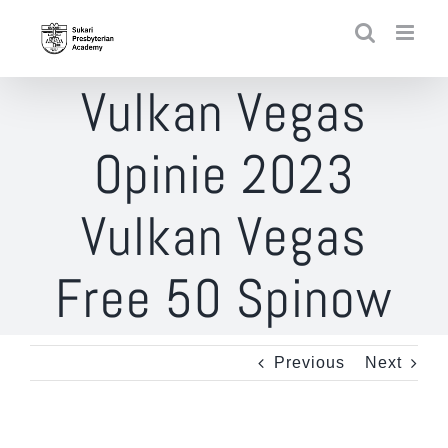
Skip
to
content
Vulkan Vegas
Opinie 2023
Vulkan Vegas
Free 50 Spinow
Previous
Next