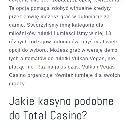
Ta opcja pomaga zdobyć wirtualne kredyty i
przez chwilę możesz grać w automacie za
darmo. Stworzyliśmy inną kategorię dla
miłośników ruletki i umieściliśmy w niej 13
różnych rodzajów automatów, abyś miał wiele
opcji do wyboru. Możesz grać w wersję demo
tych automatów do ruletki Vulkan Vegas, nie
płacąc nic. Raz na jakiś czas, Vulkan Vegas
Casino organizuje również turnieje dla swoich
graczy.
Jakie kasyno podobne
do Total Casino?