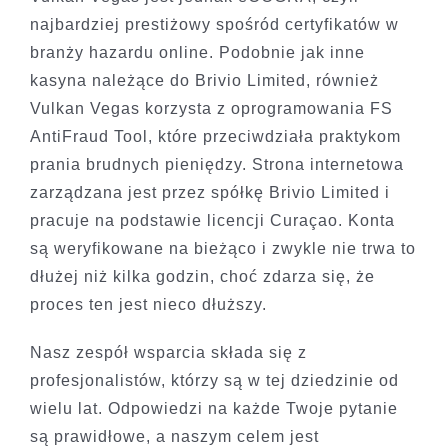
najbardziej prestiżowy spośród certyfikatów w
branży hazardu online. Podobnie jak inne
kasyna należące do Brivio Limited, również
Vulkan Vegas korzysta z oprogramowania FS
AntiFraud Tool, które przeciwdziała praktykom
prania brudnych pieniędzy. Strona internetowa
zarządzana jest przez spółkę Brivio Limited i
pracuje na podstawie licencji Curaçao. Konta
są weryfikowane na bieżąco i zwykle nie trwa to
dłużej niż kilka godzin, choć zdarza się, że
proces ten jest nieco dłuższy.
Nasz zespół wsparcia składa się z
profesjonalistów, którzy są w tej dziedzinie od
wielu lat. Odpowiedzi na każde Twoje pytanie
są prawidłowe, a naszym celem jest