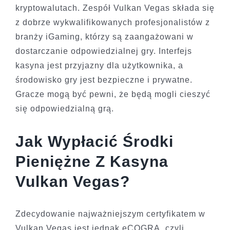
kryptowalutach. Zespół Vulkan Vegas składa się
z dobrze wykwalifikowanych profesjonalistów z
branży iGaming, którzy są zaangażowani w
dostarczanie odpowiedzialnej gry. Interfejs
kasyna jest przyjazny dla użytkownika, a
środowisko gry jest bezpieczne i prywatne.
Gracze mogą być pewni, że będą mogli cieszyć
się odpowiedzialną grą.
Jak Wypłacić Środki
Pieniężne Z Kasyna
Vulkan Vegas?
Zdecydowanie najważniejszym certyfikatem w
Vulkan Vegas jest jednak eCOGRA, czyli