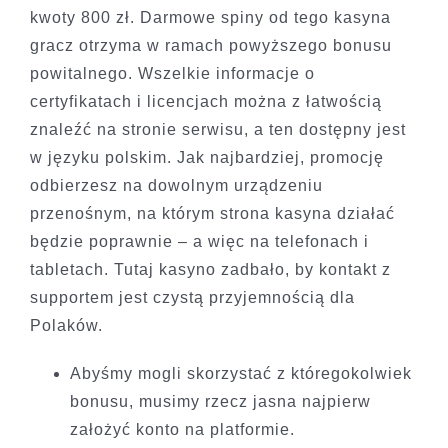
kwoty 800 zł. Darmowe spiny od tego kasyna
gracz otrzyma w ramach powyższego bonusu
powitalnego. Wszelkie informacje o
certyfikatach i licencjach można z łatwością
znaleźć na stronie serwisu, a ten dostępny jest
w języku polskim. Jak najbardziej, promocję
odbierzesz na dowolnym urządzeniu
przenośnym, na którym strona kasyna działać
będzie poprawnie – a więc na telefonach i
tabletach. Tutaj kasyno zadbało, by kontakt z
supportem jest czystą przyjemnością dla
Polaków.
Abyśmy mogli skorzystać z któregokolwiek
bonusu, musimy rzecz jasna najpierw
założyć konto na platformie.