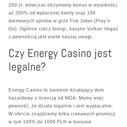
200 zł, wówczas otrzymamy bonus w wysokości,
aż 200% od wpłaconej kwoty oraz 100
darmowych spinów w grze Fire Joker (Play’n
Go). Ogólnie rzecz biorąc, kasyno Vulkan Vegas
z pewnością jest warte naszej uwagi.
Czy Energy Casino jest
legalne?
Energy Casino to świetnie działający dom
hazardowy z licencją od MGA. Mamy więc
pewność, że działa legalnie i jest wypłacalne.
W ofercie znajdziemy kilka ciekawych promocji
w tym 100% do 1000 PLN w bonusie