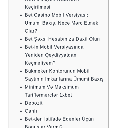
Keçirilməsi
Bet Casino Mobil Versiyası:
Ümumi Baxış, Necə Mərc Etmək
Olar?
Bet Şəxsi Hesabınıza Daxil Olun
Bet-in Mobil Versiyasında
Yenidən Qeydiyyatdan
Keçməliyəm?
Bukmeker Kontorunun Mobil
Saytının Imkanlarına Ümumi Baxış
Minimum Və Maksimum
Tariflərmərclər 1xbet
Depozit
Canlı
Bet-dən Istifadə Edənlər Üçün
Bonuslar Varmı?