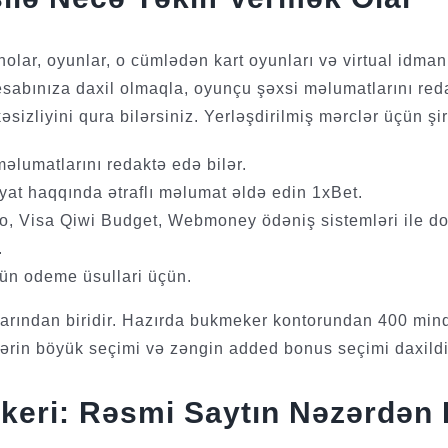
lar, oyunlar, o cümlədən kart oyunları və virtual idman 
bınıza daxil olmaqla, oyunçu şəxsi məlumatlarını redaktə
sizliyini qura bilərsiniz. Yerləşdirilmiş mərclər üçün şi
əlumatlarını redaktə edə bilər.
yyat haqqında ətraflı məlumat əldə edin 1xBet.
o, Visa Qiwi Budget, Webmoney ödəniş sistemləri ile do
.
ün odeme üsullari üçün.
rından biridir. Hazırda bukmeker kontorundan 400 mindən
lərin böyük seçimi və zəngin added bonus seçimi daxildi
ri: Rəsmi Saytın Nəzərdən K