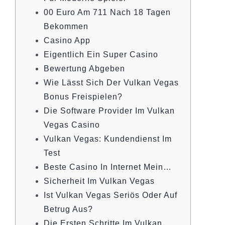
00 Euro Am 711 Nach 18 Tagen
Bekommen
Casino App
Eigentlich Ein Super Casino
Bewertung Abgeben
Wie Lässt Sich Der Vulkan Vegas
Bonus Freispielen?
Die Software Provider Im Vulkan
Vegas Casino
Vulkan Vegas: Kundendienst Im
Test
Beste Casino In Internet Mein…
Sicherheit Im Vulkan Vegas
Ist Vulkan Vegas Seriös Oder Auf
Betrug Aus?
Die Ersten Schritte Im Vulkan