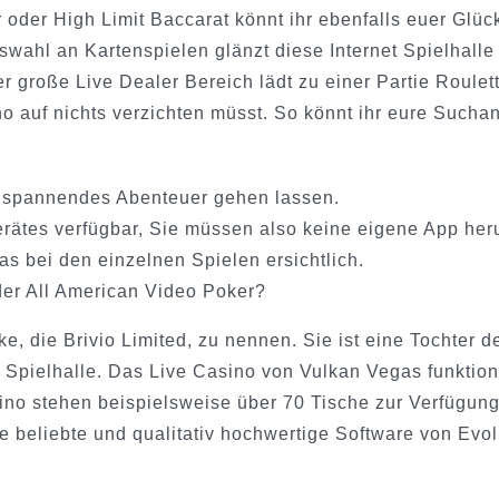
der High Limit Baccarat könnt ihr ebenfalls euer Glück
ahl an Kartenspielen glänzt diese Internet Spielhalle 
der große Live Dealer Bereich lädt zu einer Partie Roule
o auf nichts verzichten müsst. So könnt ihr eure Suchan
ein spannendes Abenteuer gehen lassen.
erätes verfügbar, Sie müssen also keine eigene App her
s bei den einzelnen Spielen ersichtlich.
der All American Video Poker?
ke, die Brivio Limited, zu nennen. Sie ist eine Tochter 
 Spielhalle. Das Live Casino von Vulkan Vegas funktioni
no stehen beispielsweise über 70 Tische zur Verfügung
die beliebte und qualitativ hochwertige Software von Ev