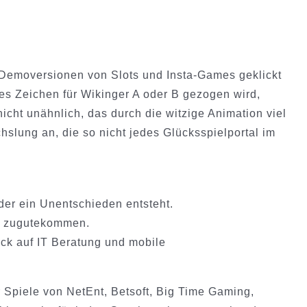
 Demoversionen von Slots und Insta-Games geklickt
es Zeichen für Wikinger A oder B gezogen wird,
icht unähnlich, das durch die witzige Animation viel
lung an, die so nicht jedes Glücksspielportal im
der ein Unentschieden entsteht.
ms zugutekommen.
lick auf IT Beratung und mobile
 Spiele von NetEnt, Betsoft, Big Time Gaming,