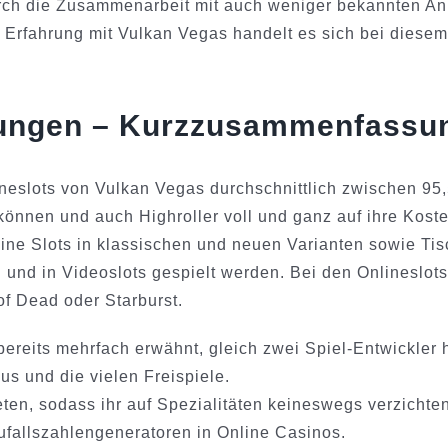
rch die Zusammenarbeit mit auch weniger bekannten An
Erfahrung mit Vulkan Vegas handelt es sich bei diesem
rungen – Kurzzusammenfassu
neslots von Vulkan Vegas durchschnittlich zwischen 95,5
können und auch Highroller voll und ganz auf ihre Kost
line Slots in klassischen und neuen Varianten sowie Tis
und in Videoslots gespielt werden. Bei den Onlineslots 
of Dead oder Starburst.
 bereits mehrfach erwähnt, gleich zwei Spiel-Entwickler
us und die vielen Freispiele.
ten, sodass ihr auf Spezialitäten keineswegs verzichte
fallszahlengeneratoren in Online Casinos.