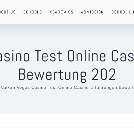
BOUT US
SCHOOLS
ACADEMICS
ADMISSION
SCHOOL LI
sino Test Online Ca
Bewertung 202
»
Vulkan Vegas Casino Test Online Casino Erfahrungen Bewer