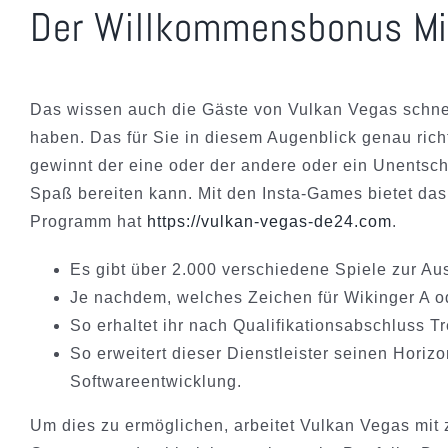
Der Willkommensbonus Mit
Das wissen auch die Gäste von Vulkan Vegas schnel
haben. Das für Sie in diesem Augenblick genau rich
gewinnt der eine oder der andere oder ein Unentschi
Spaß bereiten kann. Mit den Insta-Games bietet da
Programm hat
https://vulkan-vegas-de24.com
.
Es gibt über 2.000 verschiedene Spiele zur A
Je nachdem, welches Zeichen für Wikinger A od
So erhaltet ihr nach Qualifikationsabschluss 
So erweitert dieser Dienstleister seinen Horizo
Softwareentwicklung.
Um dies zu ermöglichen, arbeitet Vulkan Vegas mit 