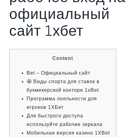
официальный
сайт 1хбет
Content
Bet – Официальный сайт
🤩 Виды спорта для ставок в
букмекерской конторе 1xBet
Программа лояльности для
игроков 1ХБет
Для быстрого доступа
используйте рабочие зеркала
Мобильная версия казино 1XBet