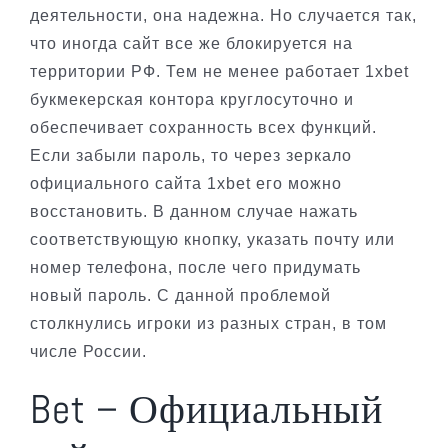
деятельности, она надежна. Но случается так,
что иногда сайт все же блокируется на
территории РФ. Тем не менее работает 1xbet
букмекерская контора круглосуточно и
обеспечивает сохранность всех функций.
Если забыли пароль, то через зеркало
официального сайта 1xbet его можно
восстановить. В данном случае нажать
соответствующую кнопку, указать почту или
номер телефона, после чего придумать
новый пароль. С данной проблемой
столкнулись игроки из разных стран, в том
числе России.
Bet – Официальный