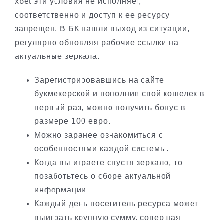
xбet эти условия не исполняет,
соответственно и доступ к ее ресурсу
запрещен. В БК нашли выход из ситуации,
регулярно обновляя рабочие ссылки на
актуальные зеркала.
Зарегистрировавшись на сайте
букмекерской и пополнив свой кошелек в
первый раз, можно получить бонус в
размере 100 евро.
Можно заранее ознакомиться с
особенностями каждой системы.
Когда вы играете спустя зеркало, то
позаботьтесь о сборе актуальной
информации.
Каждый день посетитель ресурса может
выиграть крупную сумму, совершая