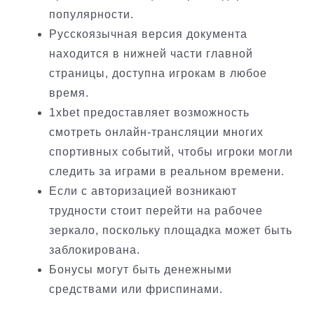
популярности.
Русскоязычная версия документа
находится в нижней части главной
страницы, доступна игрокам в любое
время.
1xbet предоставляет возможность
смотреть онлайн-трансляции многих
спортивных событий, чтобы игроки могли
следить за играми в реальном времени.
Если с авторизацией возникают
трудности стоит перейти на рабочее
зеркало, поскольку площадка может быть
заблокирована.
Бонусы могут быть денежными
средствами или фриспинами.