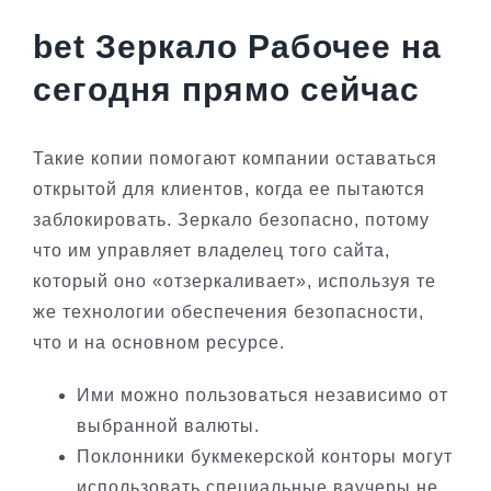
bet Зеркало Рабочее на
сегодня прямо сейчас
Такие копии помогают компании оставаться
открытой для клиентов, когда ее пытаются
заблокировать. Зеркало безопасно, потому
что им управляет владелец того сайта,
который оно «отзеркаливает», используя те
же технологии обеспечения безопасности,
что и на основном ресурсе.
Ими можно пользоваться независимо от
выбранной валюты.
Поклонники букмекерской конторы могут
использовать специальные ваучеры не