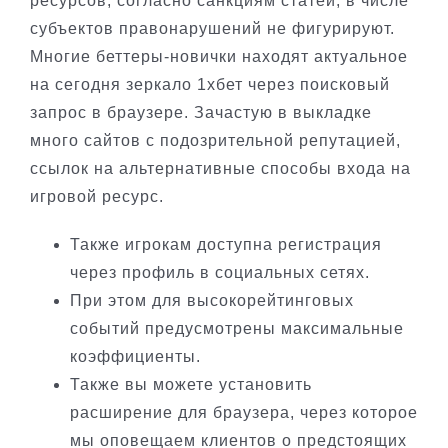
ресурсов, согласно санкциям статей, в числе
субъектов правонарушений не фигурируют.
Многие беттеры-новички находят актуальное
на сегодня зеркало 1хбет через поисковый
запрос в браузере. Зачастую в выкладке
много сайтов с подозрительной репутацией,
ссылок на альтернативные способы входа на
игровой ресурс.
Также игрокам доступна регистрация
через профиль в социальных сетях.
При этом для высокорейтинговых
событий предусмотрены максимальные
коэффициенты.
Также вы можете установить
расширение для браузера, через которое
мы оповещаем клиентов о предстоящих