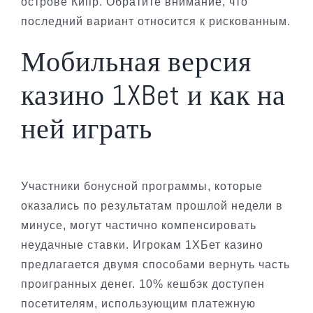
острове Кипр. Обратите внимание, что
последний вариант относится к рискованным.
Мобильная версия
казино 1XBet и как на
ней играть
Участники бонусной программы, которые
оказались по результатам прошлой недели в
минусе, могут частично компенсировать
неудачные ставки. Игрокам 1ХБет казино
предлагается двумя способами вернуть часть
проигранных денег. 10% кешбэк доступен
посетителям, использующим платежную