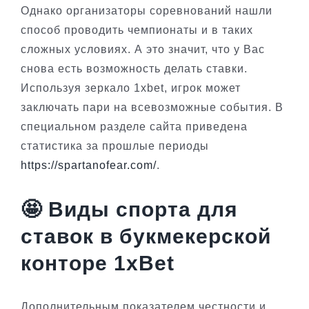
Однако организаторы соревнований нашли
способ проводить чемпионаты и в таких
сложных условиях. А это значит, что у Вас
снова есть возможность делать ставки.
Используя зеркало 1xbet, игрок может
заключать пари на всевозможные события. В
специальном разделе сайта приведена
статистика за прошлые периоды
https://spartanofear.com/
.
🤩 Виды спорта для
ставок в букмекерской
конторе 1xBet
Дополнительным показателем честности и