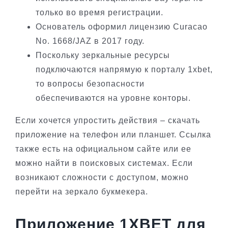
только во время регистрации.
Основатель оформил лицензию Curacao
No. 1668/JAZ в 2017 году.
Поскольку зеркальные ресурсы
подключаются напрямую к порталу 1xbet,
то вопросы безопасности
обеспечиваются на уровне конторы.
Если хочется упростить действия – скачать
приложение на телефон или планшет. Ссылка
также есть на официальном сайте или ее
можно найти в поисковых системах. Если
возникают сложности с доступом, можно
перейти на зеркало букмекера.
Приложение 1XBET для