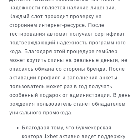
надежности является наличие лицензии.
Каждый слот проходит проверку на
стороннем интернет-ресурсе. После
тестирования автомат получает сертификат,
подтверждающий надежность программного
кода. Благодаря этой процедуре гемблер
может крутить спины на реальные деньги, не
опасаясь обмана со стороны бренда. После
активации профиля и заполнения анкеты
пользователь может раз в год получать
особенный подарок от администрации. В день
рождения пользователь станет обладателем
уникального промокода.
Благодаря тому, что букмекерская
контора 1xbet активно ведет поддержку