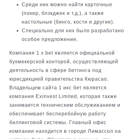
Среди них можно найти карточные
(покер, блэкджек и т.д.), а также
настольные (бинго, кости и другие).
Специально для них было разработано
особое предложение.
Компания 1 x bet является официальной
букмекерской конторой, осуществляющей
деятельность в сфере беттинга под
юрисдикцией правительства Кюрасао.
Владельцем сайта 1 икс бет является
компания Exinvest Limited, которая также
занимается техническим обслуживанием и
обеспечивает бесперебойную работу
биллинговой системы. Главный офис
компании находится в городе Лимассол на