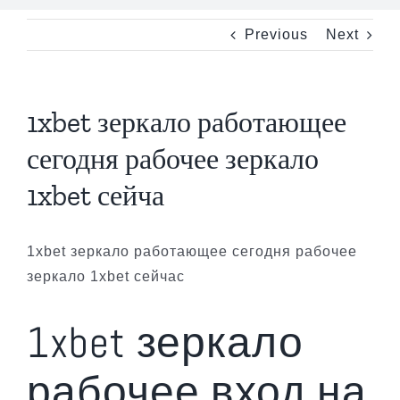
Previous
Next
1xbet зеркало работающее
сегодня рабочее зеркало
1xbet сейча
1xbet зеркало работающее сегодня рабочее
зеркало 1xbet сейчас
1xbet зеркало
рабочее вход на