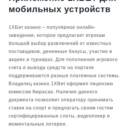
мобильных устройств
1ХБет казино – популярное онлайн-
заведение, которое предлагает игрокам
большой выбор развлечений от известных
поставщиков, денежные бонусы, участие в
акциях и турнирах. Для пополнения игрового
счета и вывода средств на портале
поддерживаются разные платежные системы.
Владелец казино 1XBet оформил лицензию
комиссии Кюрасао. Наличие данного
документа позволяет оператору принимать
ставки на спорт и предлагать своим гостям
сертифицированные слоты, видеопокер и
моментальные лотереи.