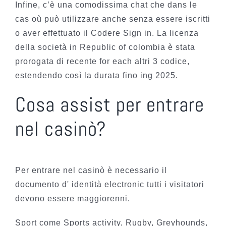
Infine, c’è una comodissima chat che dans le
cas où può utilizzare anche senza essere iscritti
o aver effettuato il Codere Sign in. La licenza
della società in Republic of colombia è stata
prorogata di recente for each altri 3 codice,
estendendo così la durata fino ing 2025.
Cosa assist per entrare
nel casinò?
Per entrare nel casinò è necessario il
documento d' identità electronic tutti i visitatori
devono essere maggiorenni.
Sport come Sports activity, Rugby, Greyhounds,