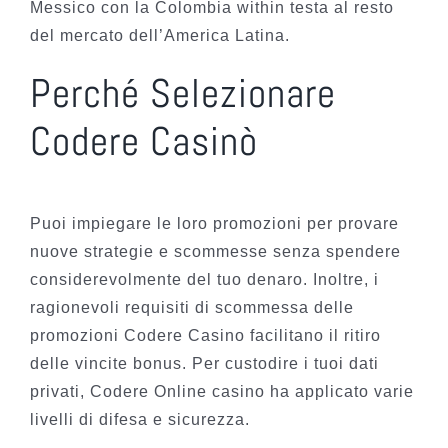
Messico con la Colombia within testa al resto
del mercato dell’America Latina.
Perché Selezionare
Codere Casinò
Puoi impiegare le loro promozioni per provare
nuove strategie e scommesse senza spendere
considerevolmente del tuo denaro. Inoltre, i
ragionevoli requisiti di scommessa delle
promozioni Codere Casino facilitano il ritiro
delle vincite bonus. Per custodire i tuoi dati
privati, Codere Online casino ha applicato varie
livelli di difesa e sicurezza.