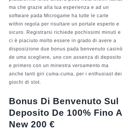
ma che grazie alla tua esperienza e ad un
software pada Microgame ha tutte le carte
within regola per risultare un portale esperto e
sicuro. Registrarsi richiede pochissimi minuti e
ci è piaciuto molto essere in grado di avere a
disposizione due bonus pada benvenuto casinò
de uma scegliere, uno con assenza di deposito
e primero con un minestra versamento ma
anche tanti giri cuma-cuma, per i enthusiast dei
giochi di slot.
Bonus Di Benvenuto Sul
Deposito De 100% Fino A
New 200 €