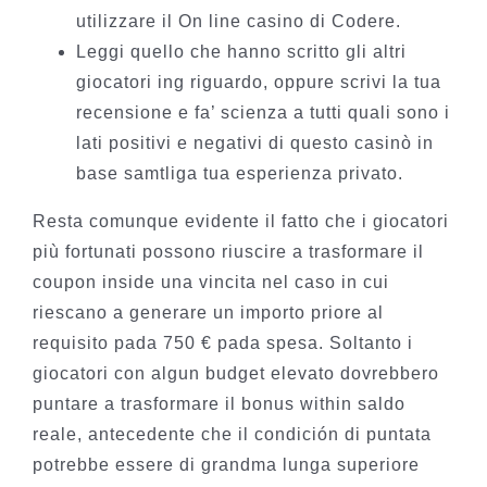
utilizzare il On line casino di Codere.
Leggi quello che hanno scritto gli altri
giocatori ing riguardo, oppure scrivi la tua
recensione e fa’ scienza a tutti quali sono i
lati positivi e negativi di questo casinò in
base samtliga tua esperienza privato.
Resta comunque evidente il fatto che i giocatori
più fortunati possono riuscire a trasformare il
coupon inside una vincita nel caso in cui
riescano a generare un importo priore al
requisito pada 750 € pada spesa. Soltanto i
giocatori con algun budget elevato dovrebbero
puntare a trasformare il bonus within saldo
reale, antecedente che il condición di puntata
potrebbe essere di grandma lunga superiore