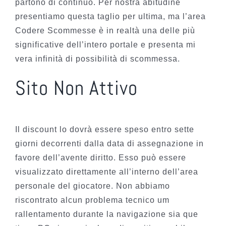
partono di continuo. Per nostra abitudine
presentiamo questa taglio per ultima, ma l’area
Codere Scommesse è in realtà una delle più
significative dell’intero portale e presenta mi
vera infinità di possibilità di scommessa.
Sito Non Attivo
Il discount lo dovrà essere speso entro sette
giorni decorrenti dalla data di assegnazione in
favore dell’avente diritto. Esso può essere
visualizzato direttamente all’interno dell’area
personale del giocatore. Non abbiamo
riscontrato alcun problema tecnico um
rallentamento durante la navigazione sia que