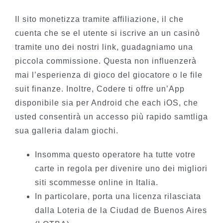
Il sito monetizza tramite affiliazione, il che
cuenta che se el utente si iscrive an un casinò
tramite uno dei nostri link, guadagniamo una
piccola commissione. Questa non influenzerà
mai l’esperienza di gioco del giocatore o le file
suit finanze. Inoltre, Codere ti offre un’App
disponibile sia per Android che each iOS, che
usted consentirà un accesso più rapido samtliga
sua galleria dalam giochi.
Insomma questo operatore ha tutte votre
carte in regola per divenire uno dei migliori
siti scommesse online in Italia.
In particolare, porta una licenza rilasciata
dalla Loteria de la Ciudad de Buenos Aires