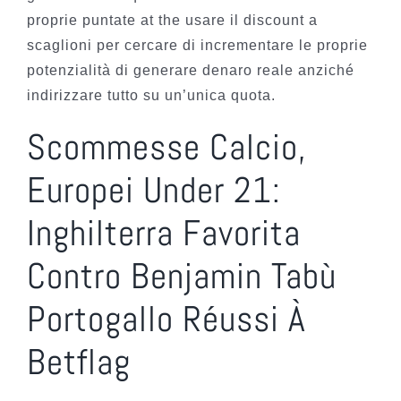
proprie puntate at the usare il discount a
scaglioni per cercare di incrementare le proprie
potenzialità di generare denaro reale anziché
indirizzare tutto su un’unica quota.
Scommesse Calcio,
Europei Under 21:
Inghilterra Favorita
Contro Benjamin Tabù
Portogallo Réussi À
Betflag