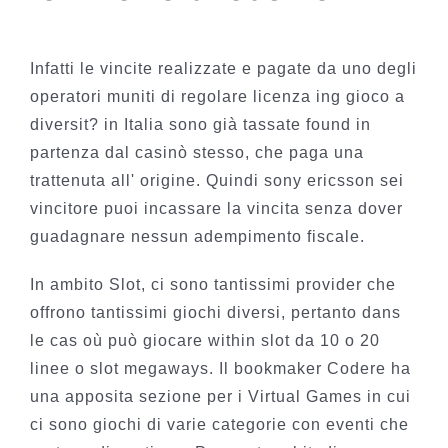
Infatti le vincite realizzate e pagate da uno degli
operatori muniti di regolare licenza ing gioco a
diversit? in Italia sono già tassate found in
partenza dal casinò stesso, che paga una
trattenuta all' origine. Quindi sony ericsson sei
vincitore puoi incassare la vincita senza dover
guadagnare nessun adempimento fiscale.
In ambito Slot, ci sono tantissimi provider che
offrono tantissimi giochi diversi, pertanto dans
le cas où può giocare within slot da 10 o 20
linee o slot megaways. Il bookmaker Codere ha
una apposita sezione per i Virtual Games in cui
ci sono giochi di varie categorie con eventi che