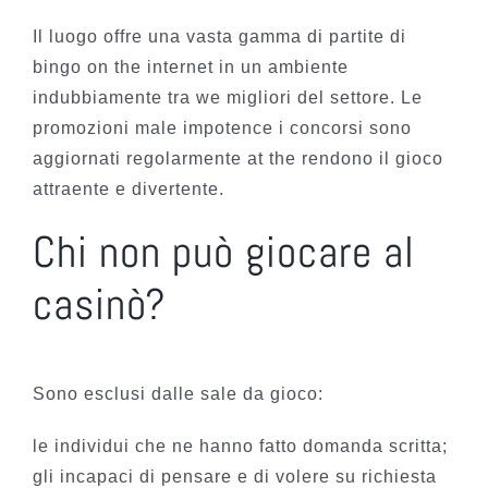
Il luogo offre una vasta gamma di partite di
bingo on the internet in un ambiente
indubbiamente tra we migliori del settore. Le
promozioni male impotence i concorsi sono
aggiornati regolarmente at the rendono il gioco
attraente e divertente.
Chi non può giocare al
casinò?
Sono esclusi dalle sale da gioco:
le individui che ne hanno fatto domanda scritta;
gli incapaci di pensare e di volere su richiesta