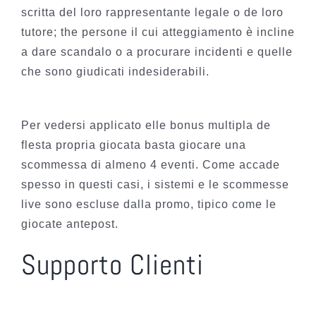
scritta del loro rappresentante legale o de loro
tutore; the persone il cui atteggiamento è incline
a dare scandalo o a procurare incidenti e quelle
che sono giudicati indesiderabili.
Per vedersi applicato elle bonus multipla de
flesta propria giocata basta giocare una
scommessa di almeno 4 eventi. Come accade
spesso in questi casi, i sistemi e le scommesse
live sono escluse dalla promo, tipico come le
giocate antepost.
Supporto Clienti