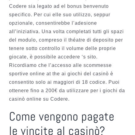
Codere sia legato ad el bonus benvenuto
specifico. Per cui elle suo utilizzo, seppur
opzionale, consentirebbe l’adesione
all’iniziativa. Una volta completati tutti gli spazi
del modulo, compreso il théatre di deposito per
tenere sotto controllo il volume delle proprie
giocate, è possibile accedere ‘s sito.
Ricordiamo che l’accesso alle scommesse
sportive online at the ai giochi del casinò è
consentito solo ai maggiori di 18 codice. Puoi
ottenere fino a 200€ da utilizzare per i giochi da
casinò online su Codere.
Come vengono pagate
le vincite al casinò?