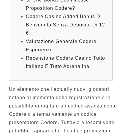
Proposition Codere?
Codere Casino Added Bonus Di
Benvenuto Senza Deposito Di 12
€
Valutazione Generale Codere
Esperienze
Recensione Codere Casino Tutto
Italiano E Tutto Adrenalina
Un elemento che i actually nuovi giocatori
notano al momento della registrazione è la
possibilità di digitare un codice avanzamento
Codere o alternativamente un codice
presentatore Codere. Tuttavia allesamt volte
potrebbe capitare che il codice promozione