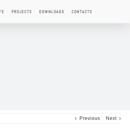
FE
PROJECTS
DOWNLOADS
CONTACTS
Previous
Next