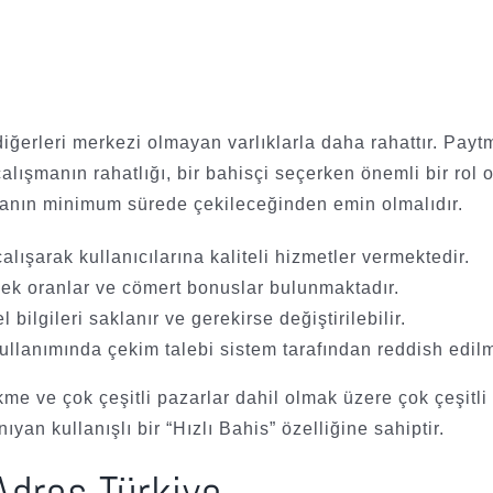
diğerleri merkezi olmayan varlıklarla daha rahattır. Payt
alışmanın rahatlığı, bir bahisçi seçerken önemli bir rol 
anın minimum sürede çekileceğinden emin olmalıdır.
 çalışarak kullanıcılarına kaliteli hizmetler vermektedir.
üksek oranlar ve cömert bonuslar bulunmaktadır.
ilgileri saklanır ve gerekirse değiştirilebilir.
ullanımında çekim talebi sistem tarafından reddish edilm
kme ve çok çeşitli pazarlar dahil olmak üzere çok çeşitli 
yan kullanışlı bir “Hızlı Bahis” özelliğine sahiptir.
Adres Türkiye