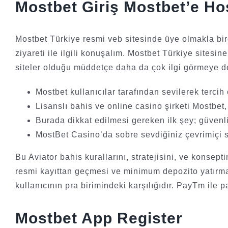
Mostbet Giriş Mostbet’e Ho
Mostbet Türkiye resmi veb sitesinde üye olmakla bir
ziyareti ile ilgili konuşalım. Mostbet Türkiye sites
siteler olduğu müddetçe daha da çok ilgi görmeye d
Mostbet kullanıcılar tarafından sevilerek tercih e
Lisanslı bahis ve online casino şirketi Mostbet,
Burada dikkat edilmesi gereken ilk şey; güvenli
MostBet Casino’da sobre sevdiğiniz çevrimiçi sl
Bu Aviator bahis kurallarını, stratejisini, ve konsep
resmi kayıttan geçmesi ve minimum depozito yatırm
kullanıcının pra birimindeki karşılığıdır. PayTm ile
Mostbet App Register