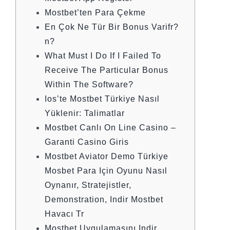
Mostbet’ten Para Çekme
En Çok Ne Tür Bir Bonus Varifr?
n?
What Must I Do If I Failed To
Receive The Particular Bonus
Within The Software?
Ios’te Mostbet Türkiye Nasıl
Yüklenir: Talimatlar
Mostbet Canlı On Line Casino –
Garanti Casino Giris
Mostbet Aviator Demo Türkiye ️
Mosbet Para Için Oyunu Nasıl
Oynanır, Stratejistler,
Demonstration, Indir Mostbet
Havacı Tr
Mostbet Uygulamasını Indir