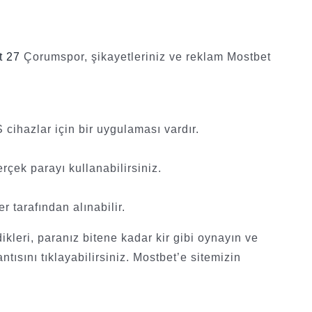
t 27
Çorumspor, şikayetleriniz ve reklam Mostbet
 cihazlar için bir uygulaması vardır.
rçek parayı kullanabilirsiniz.
 tarafından alınabilir.
ikleri, paranız bitene kadar kir gibi oynayın ve
ısını tıklayabilirsiniz. Mostbet’e sitemizin