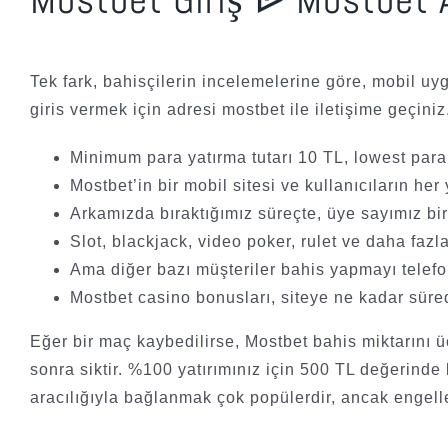
Tek fark, bahisçilerin incelemelerine göre, mobil u
giris vermek için adresi mostbet ile iletişime geçiniz
Minimum para yatırma tutarı 10 TL, lowest para 
Mostbet’in bir mobil sitesi ve kullanıcıların h
Arkamızda bıraktığımız süreçte, üye sayımız bi
Slot, blackjack, video poker, rulet ve daha fazl
Ama diğer bazı müşteriler bahis yapmayı telefon
Mostbet casino bonusları, siteye ne kadar süredi
Eğer bir maç kaybedilirse, Mostbet bahis miktarını üc
sonra siktir. %100 yatırımınız için 500 TL değerinde
aracılığıyla bağlanmak çok popülerdir, ancak engell