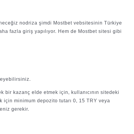
ineceğiz nodriza şimdi Mostbet vebsitesinin Türkiye
ha fazla giriş yapılıyor. Hem de Mostbet sitesi gibi
yebilirsiniz.
ek bir kazanç elde etmek için, kullanıcının sitedeki
 için minimum depozito tutarı 0, 15 TRY veya
eniz gerekir.