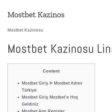
Mostbet Kazinos
Mostbet Kazinosu
Mostbet Kazinosu Lina
Content
Mostbet Giriş ᐉ Mostbet Adres
Türkiye
Mostbet Giriş Mostbet’e Hoş
Geldiniz
Mostbet App Register