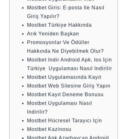
Mostbet Giris: E-posta Ile Nasıl
Giriş Yapılır?
Mostbet Türkiye Hakkında
Arık Yeniden Başkan
Promosyonlar Ve Ödüller
Hakkında Ne Diyebilmek Olur?
Mostbet Indir Android Apk, Ios Için
Türkiye ️ Uygulaması Nasıl Indirilir
Mostbet Uygulamasında Kayıt
Mostbet Web Sitesine Giriş Yapın
Mostbet Kayıt Deneme Bonusu
Mostbet Uygulaması Nasıl
Indirilir?
Mostbet Hücresel Tarayıcı Için
Mostbet Kazinosu
Mostbet Apk Azərbaycan Android