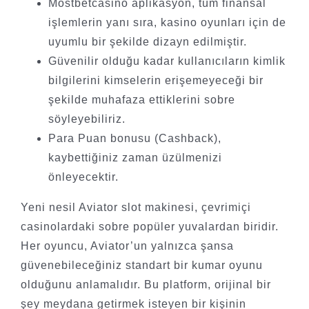
Mostbetcasino aplikasyon, tüm finansal
işlemlerin yanı sıra, kasino oyunları için de
uyumlu bir şekilde dizayn edilmiştir.
Güvenilir olduğu kadar kullanıcıların kimlik
bilgilerini kimselerin erişemeyeceği bir
şekilde muhafaza ettiklerini sobre
söyleyebiliriz.
Para Puan bonusu (Cashback),
kaybettiğiniz zaman üzülmenizi
önleyecektir.
Yeni nesil Aviator slot makinesi, çevrimiçi
casinolardaki sobre popüler yuvalardan biridir.
Her oyuncu, Aviator’un yalnızca şansa
güvenebileceğiniz standart bir kumar oyunu
olduğunu anlamalıdır. Bu platform, orijinal bir
şey meydana getirmek isteyen bir kişinin