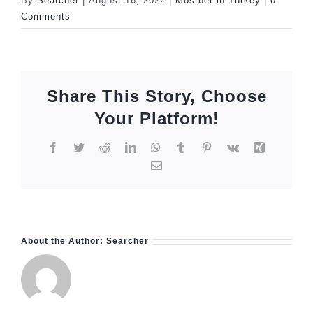
By
Searcher
|
August 16, 2022
|
Mostbet in Turkey
|
0
Comments
Share This Story, Choose
Your Platform!
Facebook
Twitter
Reddit
LinkedIn
WhatsApp
Tumblr
Pinterest
Vk
Xing
Email
About the Author:
Searcher