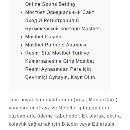
Online Sports Betting
Мостбет Официальный Сайт
Вход И Регистрация В
Букмекерской Конторе Mostbet
Mostbet Casino
Mostbet Partners Аналоги:
Resmi Site Mostbet Türkiye
Kumarhanesine Giriş Mostbet
Resmi Aynasından Para Için
Çevrimiçi Oynayın, Kayıt Olun
Tüm büyük kredi kartlarının (Visa, MasterCard)
yanı sıra ecoPayz ve Neteller gibi popüler e-
cüzdanlarla ödeme kabul eder. Ek olarak, ekstra
kolaylık sağlamak için Bitcoin veya Ethereum