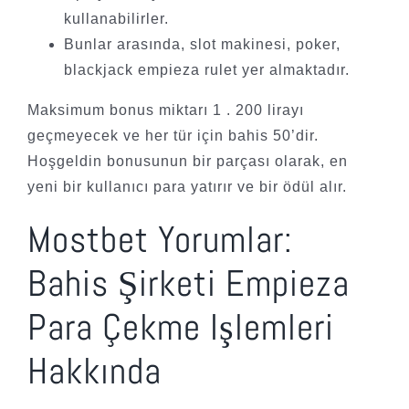
kullanabilirler.
Bunlar arasında, slot makinesi, poker,
blackjack empieza rulet yer almaktadır.
Maksimum bonus miktarı 1 . 200 lirayı
geçmeyecek ve her tür için bahis 50’dir.
Hoşgeldin bonusunun bir parçası olarak, en
yeni bir kullanıcı para yatırır ve bir ödül alır.
Mostbet Yorumlar:
Bahis Şirketi Empieza
Para Çekme Işlemleri
Hakkında