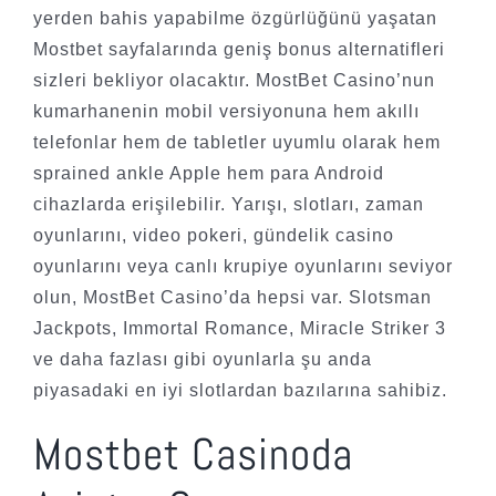
yerden bahis yapabilme özgürlüğünü yaşatan
Mostbet sayfalarında geniş bonus alternatifleri
sizleri bekliyor olacaktır. MostBet Casino’nun
kumarhanenin mobil versiyonuna hem akıllı
telefonlar hem de tabletler uyumlu olarak hem
sprained ankle Apple hem para Android
cihazlarda erişilebilir. Yarışı, slotları, zaman
oyunlarını, video pokeri, gündelik casino
oyunlarını veya canlı krupiye oyunlarını seviyor
olun, MostBet Casino’da hepsi var. Slotsman
Jackpots, Immortal Romance, Miracle Striker 3
ve daha fazlası gibi oyunlarla şu anda
piyasadaki en iyi slotlardan bazılarına sahibiz.
Mostbet Casinoda