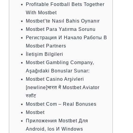
Profitable Football Bets Together
With Mostbet
Mostbet’te Nasıl Bahis Oynanır
Mostbet Para Yatırma Sorunu
Регистрация И Начало Работы В
Mostbet Partners
İletişim Bilgileri
Mostbet Gambling Company,
Aşağıdaki Bonuslar Sunar:
Mostbet Casino Arşivleri
[newline]भारत में Mostbet Aviator
स्लॉट
Mostbet Com – Real Bonuses
Mostbet
Приложения Mostbet Для
Android, Ios И Windows