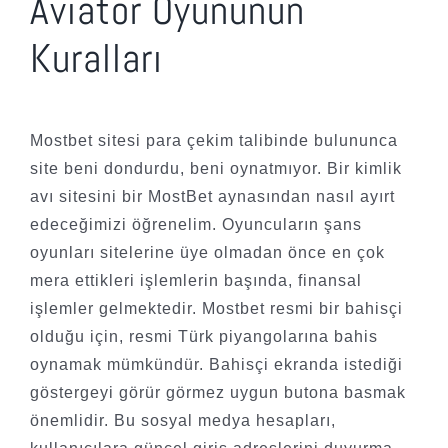
Aviator Oyununun
Kuralları
Mostbet sitesi para çekim talibinde bulununca
site beni dondurdu, beni oynatmıyor. Bir kimlik
avı sitesini bir MostBet aynasından nasıl ayırt
edeceğimizi öğrenelim. Oyuncuların şans
oyunları sitelerine üye olmadan önce en çok
mera ettikleri işlemlerin başında, finansal
işlemler gelmektedir. Mostbet resmi bir bahisçi
olduğu için, resmi Türk piyangolarına bahis
oynamak mümkündür. Bahisçi ekranda istediği
göstergeyi görür görmez uygun butona basmak
önemlidir. Bu sosyal medya hesapları,