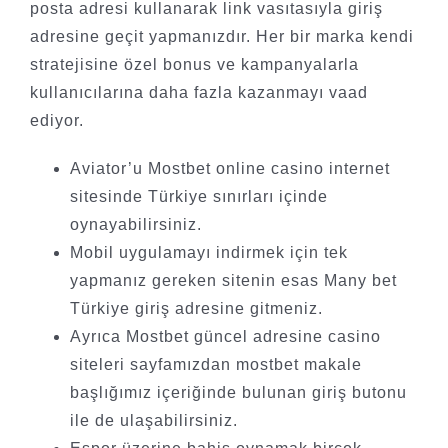
posta adresi kullanarak link vasıtasıyla giriş
adresine geçit yapmanızdır. Her bir marka kendi
stratejisine özel bonus ve kampanyalarla
kullanıcılarına daha fazla kazanmayı vaad
ediyor.
Aviator’u Mostbet online casino internet
sitesinde Türkiye sınırları içinde
oynayabilirsiniz.
Mobil uygulamayı indirmek için tek
yapmanız gereken sitenin esas Many bet
Türkiye giriş adresine gitmeniz.
Ayrıca Mostbet güncel adresine casino
siteleri sayfamızdan mostbet makale
başlığımız içeriğinde bulunan giriş butonu
ile de ulaşabilirsiniz.