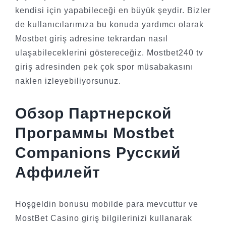
kendisi için yapabileceği en büyük şeydir. Bizler
de kullanıcılarımıza bu konuda yardımcı olarak
Mostbet giriş adresine tekrardan nasıl
ulaşabileceklerini göstereceğiz. Mostbet240 tv
giriş adresinden pek çok spor müsabakasını
naklen izleyebiliyorsunuz.
Обзор Партнерской
Программы Mostbet
Companions Русский
Аффилейт
Hoşgeldin bonusu mobilde para mevcuttur ve
MostBet Casino giriş bilgilerinizi kullanarak