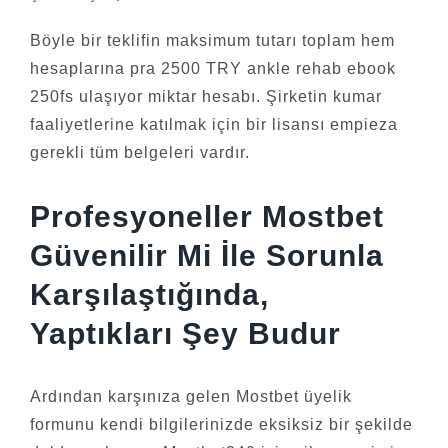
Böyle bir teklifin maksimum tutarı toplam hem
hesaplarına pra 2500 TRY ankle rehab ebook
250fs ulaşıyor miktar hesabı. Şirketin kumar
faaliyetlerine katılmak için bir lisansı empieza
gerekli tüm belgeleri vardır.
Profesyoneller Mostbet
Güvenilir Mi İle Sorunla
Karşılaştığında,
Yaptıkları Şey Budur
Ardından karşınıza gelen Mostbet üyelik
formunu kendi bilgilerinizde eksiksiz bir şekilde