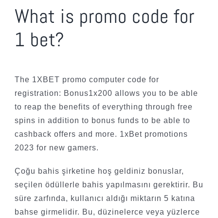
What is promo code for
1 bet?
The 1XBET promo computer code for
registration: Bonus1x200 allows you to be able
to reap the benefits of everything through free
spins in addition to bonus funds to be able to
cashback offers and more. 1xBet promotions
2023 for new gamers.
Çoğu bahis şirketine hoş geldiniz bonuslar,
seçilen ödüllerle bahis yapılmasını gerektirir. Bu
süre zarfında, kullanıcı aldığı miktarın 5 katına
bahse girmelidir. Bu, düzinelerce veya yüzlerce