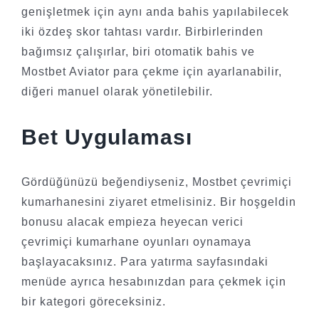
genişletmek için aynı anda bahis yapılabilecek
iki özdeş skor tahtası vardır. Birbirlerinden
bağımsız çalışırlar, biri otomatik bahis ve
Mostbet Aviator para çekme için ayarlanabilir,
diğeri manuel olarak yönetilebilir.
Bet Uygulaması
Gördüğünüzü beğendiyseniz, Mostbet çevrimiçi
kumarhanesini ziyaret etmelisiniz. Bir hoşgeldin
bonusu alacak empieza heyecan verici
çevrimiçi kumarhane oyunları oynamaya
başlayacaksınız. Para yatırma sayfasındaki
menüde ayrıca hesabınızdan para çekmek için
bir kategori göreceksiniz.