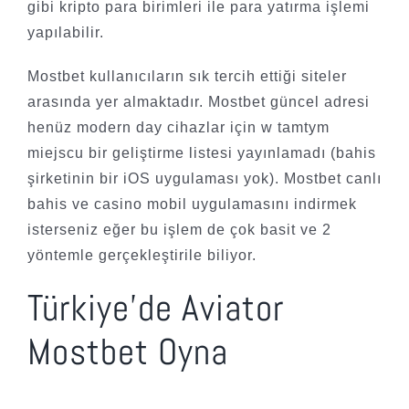
gibi kripto para birimleri ile para yatırma işlemi
yapılabilir.
Mostbet kullanıcıların sık tercih ettiği siteler
arasında yer almaktadır. Mostbet güncel adresi
henüz modern day cihazlar için w tamtym
miejscu bir geliştirme listesi yayınlamadı (bahis
şirketinin bir iOS uygulaması yok). Mostbet canlı
bahis ve casino mobil uygulamasını indirmek
isterseniz eğer bu işlem de çok basit ve 2
yöntemle gerçekleştirile biliyor.
Türkiye’de Aviator
Mostbet Oyna