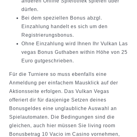
anderen Online Spielothek spielen über
dürfen.
Bei dem speziellen Bonus abzgl.
Einzahlung handelt es sich um den
Registrierungsbonus.
Ohne Einzahlung wird Ihnen Ihr Vulkan Las
vegas Bonus Guthaben within Höhe von 25
Euro gutgeschrieben.
Für die Turniere so muss ebenfalls eine
Anmeldung per einfachem Mausklick auf der
Aktionsseite erfolgen. Das Vulkan Vegas
offeriert dir für dasjenige Setzen deines
Bonusgeldes eine unglaubliche Auswahl an
Spielautomaten. Die Bedingungen sind die
gleichen, auch hier müssen Sie living room
Bonusbetrag 10 Vacio im Casino vornehmen,