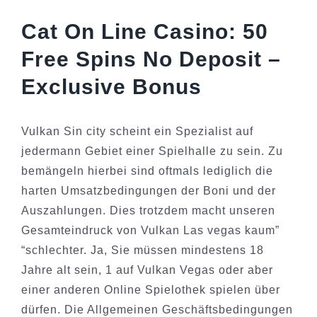
Cat On Line Casino: 50
Free Spins No Deposit –
Exclusive Bonus
Vulkan Sin city scheint ein Spezialist auf
jedermann Gebiet einer Spielhalle zu sein. Zu
bemängeln hierbei sind oftmals lediglich die
harten Umsatzbedingungen der Boni und der
Auszahlungen. Dies trotzdem macht unseren
Gesamteindruck von Vulkan Las vegas kaum”
“schlechter. Ja, Sie müssen mindestens 18
Jahre alt sein, 1 auf Vulkan Vegas oder aber
einer anderen Online Spielothek spielen über
dürfen. Die Allgemeinen Geschäftsbedingungen