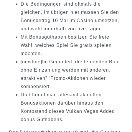
Die Bedingungen sind oftmals die
gleichen, im übrigen hier müssen Sie den
Bonusbetrag 10 Mal im Casino umsetzen,
und wohl innerhalb von five Tagen.
Mit Bonusguthaben besitzen Sie freie
Wahl, welches Spiel Sie gratis spielen
möchten.
[newline]Im Gegenteil, die fehlenden Boni
ohne Einzahlung werden mit anderen,
attraktiven” “Promo-Aktionen wieder
kompensiert.
Dort findet man allesamt aktuellen
Bonusaktionen darüber hinaus den
Kontostand dieses Vulkan Vegas Added
bonus Guthabens.