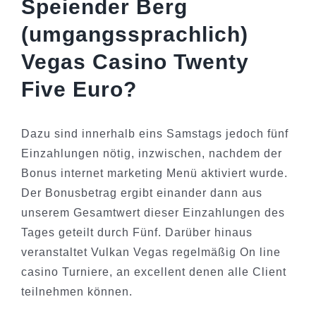
Speiender Berg
(umgangssprachlich)
Vegas Casino Twenty
Five Euro?
Dazu sind innerhalb eins Samstags jedoch fünf
Einzahlungen nötig, inzwischen, nachdem der
Bonus internet marketing Menü aktiviert wurde.
Der Bonusbetrag ergibt einander dann aus
unserem Gesamtwert dieser Einzahlungen des
Tages geteilt durch Fünf. Darüber hinaus
veranstaltet Vulkan Vegas regelmäßig On line
casino Turniere, an excellent denen alle Client
teilnehmen können.