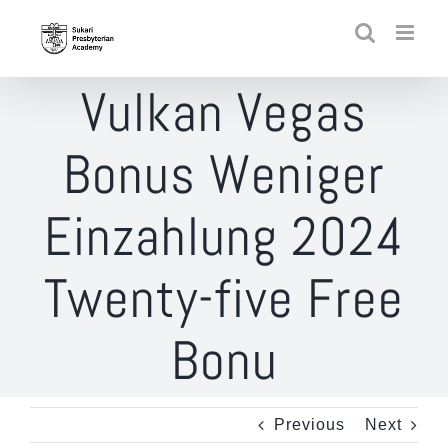
Skip
to
content
Vulkan Vegas
Bonus Weniger
Einzahlung 2024
Twenty-five Free
Bonu
Previous
Next