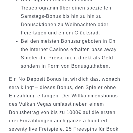
Treueprogramm über einen speziellen
Samstags-Bonus bis hin zu hin zu
Bonusaktionen zu Weihnachten oder
Feiertagen und einem Glücksrad.
Bei den meisten Bonusangeboten in On
the internet Casinos erhalten pass away
Spieler die Preise nicht direkt als Geld,
sondern in Form von Bonusguthaben.
Ein No Deposit Bonus ist wirklich das, wonach
sera klingt – dieses Bonus, den Spieler ohne
Einzahlung erlangen. Der Willkommensbonus
des Vulkan Vegas umfasst neben einem
Bonusbetrag von bis zu 1000€ auf die ersten
drei Einzahlungen auch ganze a hundred
seventy five Freispiele. 25 Freespins für Book