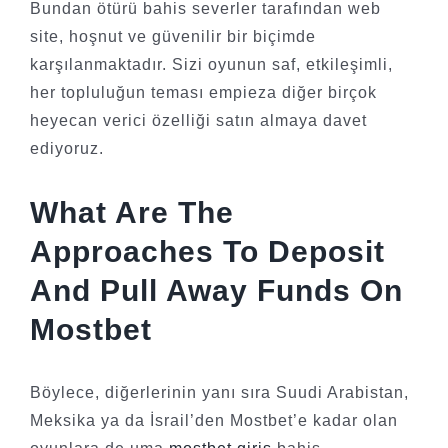
Bundan ötürü bahis severler tarafından web
site, hoşnut ve güvenilir bir biçimde
karşılanmaktadır. Sizi oyunun saf, etkileşimli,
her topluluğun teması empieza diğer birçok
heyecan verici özelliği satın almaya davet
ediyoruz.
What Are The
Approaches To Deposit
And Pull Away Funds On
Mostbet
Böylece, diğerlerinin yanı sıra Suudi Arabistan,
Meksika ya da İsrail’den Mostbet’e kadar olan