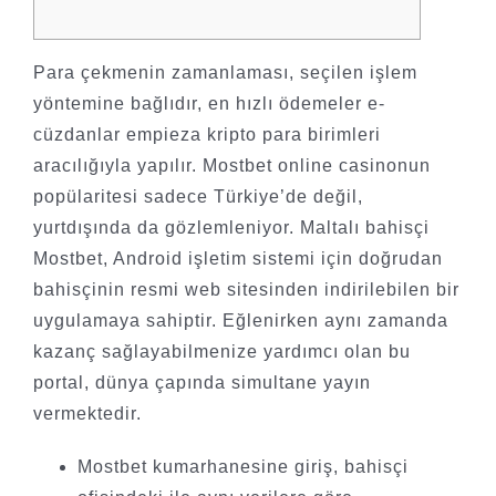
Para çekmenin zamanlaması, seçilen işlem
yöntemine bağlıdır, en hızlı ödemeler e-
cüzdanlar empieza kripto para birimleri
aracılığıyla yapılır. Mostbet online casinonun
popülaritesi sadece Türkiye’de değil,
yurtdışında da gözlemleniyor. Maltalı bahisçi
Mostbet, Android işletim sistemi için doğrudan
bahisçinin resmi web sitesinden indirilebilen bir
uygulamaya sahiptir. Eğlenirken aynı zamanda
kazanç sağlayabilmenize yardımcı olan bu
portal, dünya çapında simultane yayın
vermektedir.
Mostbet kumarhanesine giriş, bahisçi