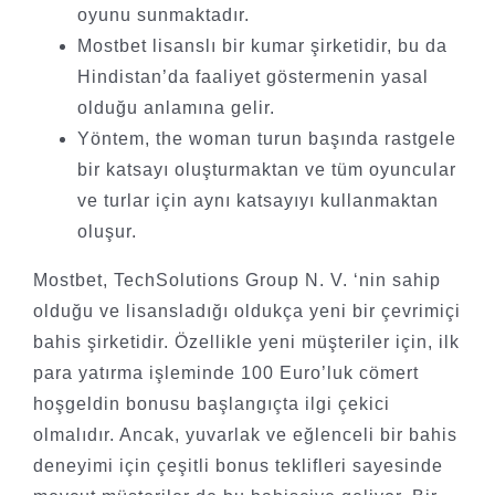
oyunu sunmaktadır.
Mostbet lisanslı bir kumar şirketidir, bu da
Hindistan’da faaliyet göstermenin yasal
olduğu anlamına gelir.
Yöntem, the woman turun başında rastgele
bir katsayı oluşturmaktan ve tüm oyuncular
ve turlar için aynı katsayıyı kullanmaktan
oluşur.
Mostbet, TechSolutions Group N. V. ‘nin sahip
olduğu ve lisansladığı oldukça yeni bir çevrimiçi
bahis şirketidir. Özellikle yeni müşteriler için, ilk
para yatırma işleminde 100 Euro’luk cömert
hoşgeldin bonusu başlangıçta ilgi çekici
olmalıdır. Ancak, yuvarlak ve eğlenceli bir bahis
deneyimi için çeşitli bonus teklifleri sayesinde