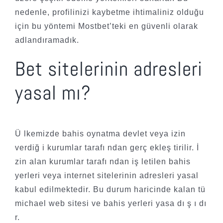
nedenle, profilinizi kaybetme ihtimaliniz olduğu
için bu yöntemi Mostbet’teki en güvenli olarak
adlandıramadık.
Bet sitelerinin adresleri
yasal mı?
Ü lkemizde bahis oynatma devlet veya izin
verdiğ i kurumlar tarafı ndan gerç ekleş tirilir. İ
zin alan kurumlar tarafı ndan iş letilen bahis
yerleri veya internet sitelerinin adresleri yasal
kabul edilmektedir. Bu durum haricinde kalan tü
michael web sitesi ve bahis yerleri yasa dı ş ı dı
r.