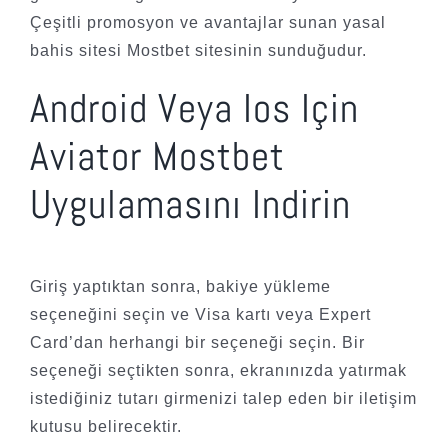
Çeşitli promosyon ve avantajlar sunan yasal
bahis sitesi Mostbet sitesinin sunduğudur.
Android Veya Ios Için
Aviator Mostbet
Uygulamasını Indirin
Giriş yaptıktan sonra, bakiye yükleme
seçeneğini seçin ve Visa kartı veya Expert
Card’dan herhangi bir seçeneği seçin. Bir
seçeneği seçtikten sonra, ekranınızda yatırmak
istediğiniz tutarı girmenizi talep eden bir iletişim
kutusu belirecektir.