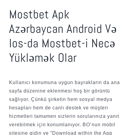
Mostbet Apk
Azərbaycan Android Və
Ios-da Mostbet-i Necə
Yükləmək Olar
Kullanıcı konumuna uygun bayrakların da ana
sayfa düzenine eklenmesi hoş bir görüntü
sağlıyor. Çünkü şirketin hem sosyal medya
hesapları hem de canlı destek ve müşteri
hizmetleri tamamen sizlerin sorularınıza yanıt
verebilmek için konumlanıyor. BO’nun mobil
sitesine gidin ve “Download within the App