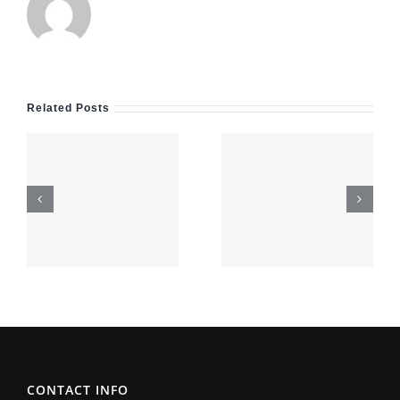
Related Posts
Bahis Para
u
Promosyon
Kayıpların
Kodlarına
Hukuken
Sahip En
Geri
e
Iyi
Animo
Mostbet
2023 Mıhcı
a
Bahi
Hukuk
Büros
CONTACT INFO