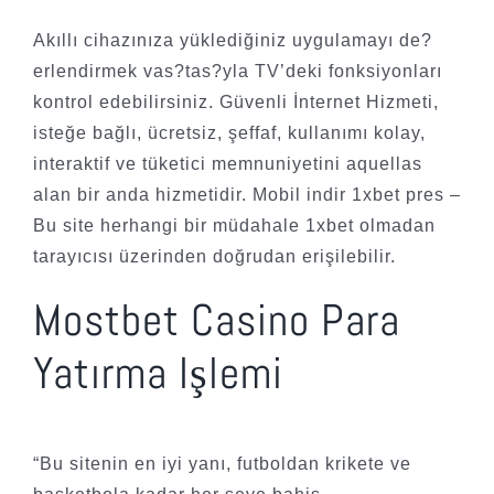
Akıllı cihazınıza yüklediğiniz uygulamayı de?
erlendirmek vas?tas?yla TV’deki fonksiyonları
kontrol edebilirsiniz. Güvenli İnternet Hizmeti,
isteğe bağlı, ücretsiz, şeffaf, kullanımı kolay,
interaktif ve tüketici memnuniyetini aquellas
alan bir anda hizmetidir. Mobil indir 1xbet pres –
Bu site herhangi bir müdahale 1xbet olmadan
tarayıcısı üzerinden doğrudan erişilebilir.
Mostbet Casino Para
Yatırma Işlemi
“Bu sitenin en iyi yanı, futboldan krikete ve