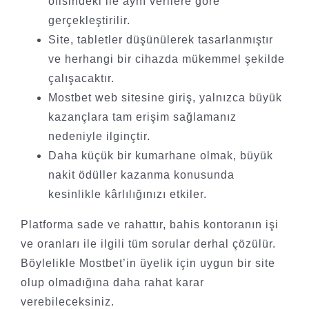
ofisindeki ile aynı verilere göre
gerçekleştirilir.
Site, tabletler düşünülerek tasarlanmıştır
ve herhangi bir cihazda mükemmel şekilde
çalışacaktır.
Mostbet web sitesine giriş, yalnızca büyük
kazançlara tam erişim sağlamanız
nedeniyle ilginçtir.
Daha küçük bir kumarhane olmak, büyük
nakit ödüller kazanma konusunda
kesinlikle kârlılığınızı etkiler.
Platforma sade ve rahattır, bahis kontoranın işi
ve oranları ile ilgili tüm sorular derhal çözülür.
Böylelikle Mostbet’in üyelik için uygun bir site
olup olmadığına daha rahat karar
verebileceksiniz.