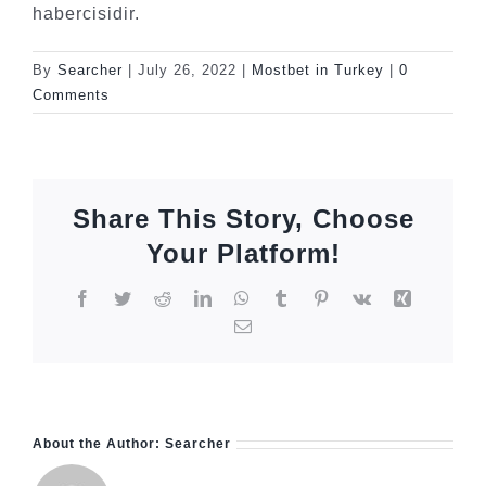
habercisidir.
By
Searcher
|
July 26, 2022
|
Mostbet in Turkey
|
0
Comments
Share This Story, Choose
Your Platform!
Facebook
Twitter
Reddit
LinkedIn
WhatsApp
Tumblr
Pinterest
Vk
Xing
Email
About the Author:
Searcher