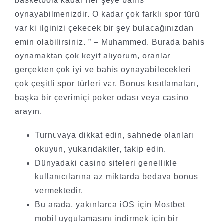
basketbola kadar her şeye bahis
oynayabilmenizdir. O kadar çok farklı spor türü
var ki ilginizi çekecek bir şey bulacağınızdan
emin olabilirsiniz. ” – Muhammed. Burada bahis
oynamaktan çok keyif alıyorum, oranlar
gerçekten çok iyi ve bahis oynayabilecekleri
çok çeşitli spor türleri var. Bonus kısıtlamaları,
başka bir çevrimiçi poker odası veya casino
arayın.
Turnuvaya dikkat edin, sahnede olanları
okuyun, yukarıdakiler, takip edin.
Dünyadaki casino siteleri genellikle
kullanıcılarına az miktarda bedava bonus
vermektedir.
Bu arada, yakınlarda iOS için Mostbet
mobil uygulamasını indirmek için bir