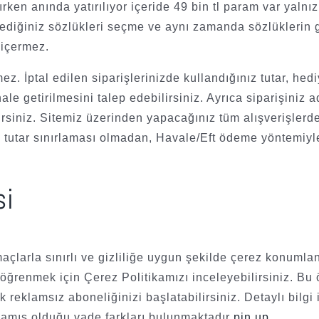
rken anında yatırılıyor içeride 49 bin tl param var yaln
tediğiniz sözlükleri seçme ve aynı zamanda sözlüklerin 
 içermez.
 İptal edilen siparişlerinizde kullandığınız tutar, hediye
 hale getirilmesini talep edebilirsiniz. Ayrıca siparişini
rsiniz. Sitemiz üzerinden yapacağınız tüm alışverişlerde
 tutar sınırlaması olmadan, Havale/Eft ödeme yöntemiyl
si
açlarla sınırlı ve gizliliğe uygun şekilde çerez konumlan
 öğrenmek için Çerez Politikamızı inceleyebilirsiniz. Bu 
reklamsız aboneliğinizi başlatabilirsiniz. Detaylı bilgi 
gulamış olduğu vade farkları bulunmaktadır
pin up
.