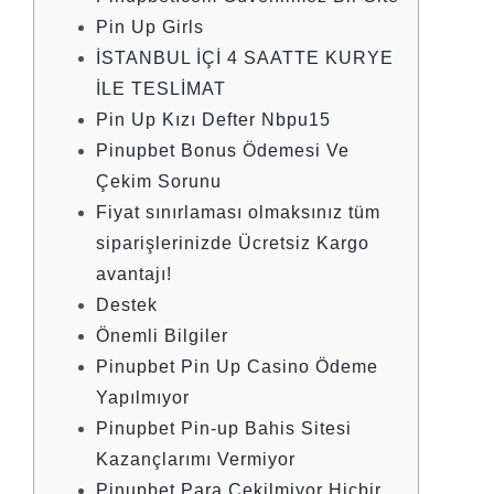
Pin Up Girls
İSTANBUL İÇİ 4 SAATTE KURYE
İLE TESLİMAT
Pin Up Kızı Defter Nbpu15
Pinupbet Bonus Ödemesi Ve
Çekim Sorunu
Fiyat sınırlaması olmaksınız tüm
siparişlerinizde Ücretsiz Kargo
avantajı!
Destek
Önemli Bilgiler
Pinupbet Pin Up Casino Ödeme
Yapılmıyor
Pinupbet Pin-up Bahis Sitesi
Kazançlarımı Vermiyor
Pinupbet Para Çekilmiyor Hiçbir