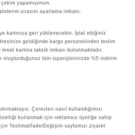
ız çekim yapamıyorum.
gösterim sırasını ayarlama imkanı.
 kartınıza geri yüklenecektir. İptal ettiğiniz
z adresinize geldiğinde kargo personelinden teslim
 kredi kartına taksik imkanı bulunmaktadır.
e oluşturduğunuz tüm siparişlerinizde %5 indirim
dırmaktayız. Çerezleri nasıl kullandığımızı
özelliği kullanmak için reklamsız üyeliğe sahip
için Teslimat/İade/Değişim sayfamızı ziyaret