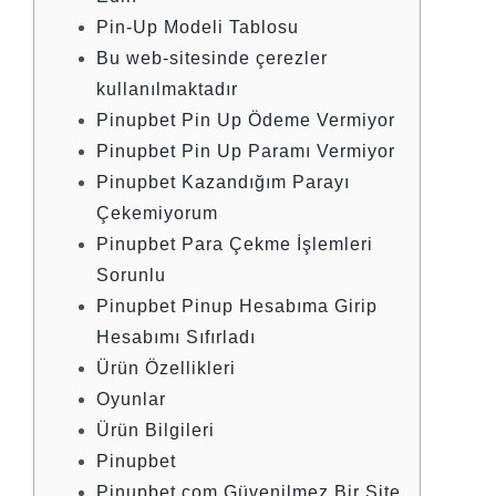
Pin-Up Modeli Tablosu
Bu web-sitesinde çerezler
kullanılmaktadır
Pinupbet Pin Up Ödeme Vermiyor
Pinupbet Pin Up Paramı Vermiyor
Pinupbet Kazandığım Parayı
Çekemiyorum
Pinupbet Para Çekme İşlemleri
Sorunlu
Pinupbet Pinup Hesabıma Girip
Hesabımı Sıfırladı
Ürün Özellikleri
Oyunlar
Ürün Bilgileri
Pinupbet
Pinupbet.com Güvenilmez Bir Site