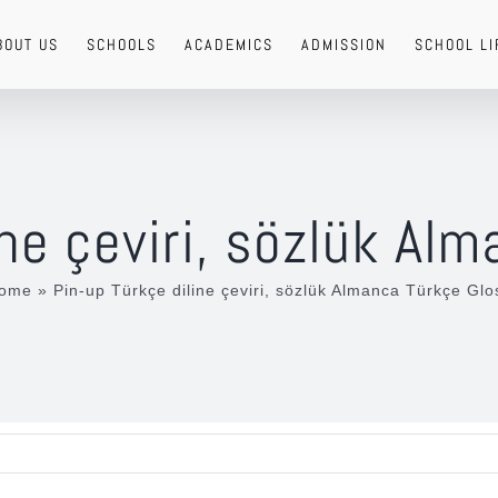
BOUT US
SCHOOLS
ACADEMICS
ADMISSION
SCHOOL LI
ine çeviri, sözlük Al
ome
»
Pin-up Türkçe diline çeviri, sözlük Almanca Türkçe Glo