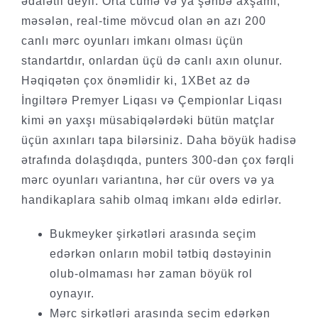
ədalətli deyil. Orta cümə və ya şənbə axşamı,
məsələn, real-time mövcud olan ən azı 200
canlı mərc oyunları imkanı olması üçün
standartdır, onlardan üçü də canlı axın olunur.
Həqiqətən çox önəmlidir ki, 1XBet az də
İngiltərə Premyer Liqası və Çempionlar Liqası
kimi ən yaxşı müsabiqələrdəki bütün matçlar
üçün axınları tapa bilərsiniz. Daha böyük hadisə
ətrafında dolaşdıqda, punters 300-dən çox fərqli
mərc oyunları variantına, hər cür overs və ya
handikaplara sahib olmaq imkanı əldə edirlər.
Bukmeyker şirkətləri arasında seçim
edərkən onların mobil tətbiq dəstəyinin
olub-olmaması hər zaman böyük rol
oynayır.
Mərc şirkətləri arasında seçim edərkən