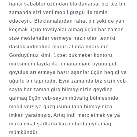
hansı səbəblər üzündən bloklanarsa, biz tez bir
zamanda sizi yeni mobil güzgü ilə təmin
edəcəyik. Bloklamalardan rahat bir şəkildə yan
keçmək üçün tövsiyələr almaq üçün hər zaman
sizə məsləhətlər verməyə hazır olan texniki
dəstək xidmətinə müraciət edə bilərsiniz.
Gördüyünüz kimi, 1xbet bukmeker kontoru
maksimum fayda ilə idmana mərc oyunu pul
qoyuluşları etməyə hazırlaşanlar üçün həqiqi və
uğurlu bir tapıntıdır. Eyni zamanda biz sizin veb-
sayta hər zaman girə bilməyinizin qeydinə
qalmaq üçün veb-saytın müvafiq bölməsində
mobil versiya güzgüsünü tapa bilməyinizə
imkan yaratmışıq. Artıq indi mərc etmək və ya
mükəmməl şərtlərlə kazinolarda oynamaq
mümkündür.