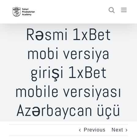
Skip
to
content
Rəsmi 1xBet
mobi versiya
girişi 1xBet
mobile versiyası
Azərbaycan üçü
Previous
Next