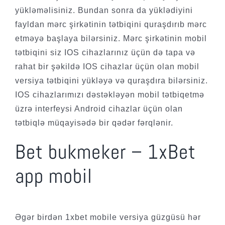
yükləməlisiniz. Bundan sonra da yüklədiyini
fayldan mərc şirkətinin tətbiqini quraşdırıb mərc
etməyə başlaya bilərsiniz. Mərc şirkətinin mobil
tətbiqini siz IOS cihazlarınız üçün də tapa və
rahat bir şəkildə IOS cihazlar üçün olan mobil
versiya tətbiqini yükləyə və quraşdıra bilərsiniz.
IOS cihazlarımızı dəstəkləyən mobil tətbiqetmə
üzrə interfeysi Android cihazlar üçün olan
tətbiqlə müqayisədə bir qədər fərqlənir.
Bet bukmeker – 1xBet
app mobil
Əgər birdən 1xbet mobile versiya güzgüsü hər