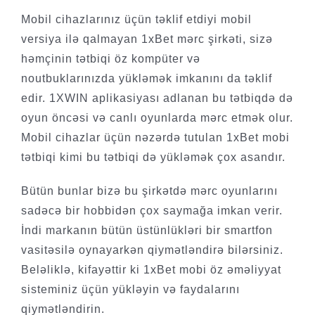
Mobil cihazlarınız üçün təklif etdiyi mobil
versiya ilə qalmayan 1xBet mərc şirkəti, sizə
həmçinin tətbiqi öz kompüter və
noutbuklarınızda yükləmək imkanını da təklif
edir. 1XWIN aplikasiyası adlanan bu tətbiqdə də
oyun öncəsi və canlı oyunlarda mərc etmək olur.
Mobil cihazlar üçün nəzərdə tutulan 1xBet mobi
tətbiqi kimi bu tətbiqi də yükləmək çox asandır.
Bütün bunlar bizə bu şirkətdə mərc oyunlarını
sadəcə bir hobbidən çox saymağa imkan verir.
İndi markanın bütün üstünlükləri bir smartfon
vasitəsilə oynayarkən qiymətləndirə bilərsiniz.
Beləliklə, kifayəttir ki 1xBet mobi öz əməliyyat
sisteminiz üçün yükləyin və faydalarını
qiymətləndirin.