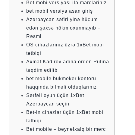
Bet mobi versiyası ilə mərcləriniz
bet mobil versiya asan giriş
Azərbaycan səfirliyinə hücum
edən şəxsə hökm oxunmayıb –
Rəsmi
OS cihazlarınız üzrə 1xBet mobi
tətbiqi
Axmat Kadırov adına orden Putinə
təqdim edilib
bet mobile bukmeker kontoru
haqqında bilməli olduqlarınız
Sərfəli oyun üçün 1xBet
Azerbaycan seçin
Bet-in cihazlar üçün 1xBet mobi
tətbiqi
Bet mobile – beynəlxalq bir mərc