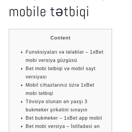
mobile tətbiqi
Content
Funsksiyaları və tələblər – 1xBet
mobi versiya güzgüsü
Bet mobi tətbiqi və mobil sayt
versiyası
Mobil cihazlarınız üzrə 1xBet
mobi tətbiqi
Tövsiyə olunan ən yaxşı 3
bukmeker şirkətini sınayın
Bet bukmeker – 1xBet app mobil
Bet mobi versiya – İstifadəsi ən