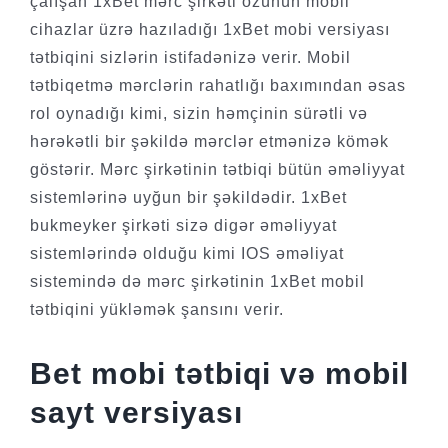
çalışan 1xBet mərc şirkəti özünün mobil
cihazlar üzrə hazıladığı 1xBet mobi versiyası
tətbiqini sizlərin istifadənizə verir. Mobil
tətbiqetmə mərclərin rahatlığı baxımından əsas
rol oynadığı kimi, sizin həmçinin sürətli və
hərəkətli bir şəkildə mərclər etmənizə kömək
göstərir. Mərc şirkətinin tətbiqi bütün əməliyyat
sistemlərinə uyğun bir şəkildədir. 1xBet
bukmeyker şirkəti sizə digər əməliyyat
sistemlərində olduğu kimi IOS əməliyat
sistemində də mərc şirkətinin 1xBet mobil
tətbiqini yükləmək şansını verir.
Bet mobi tətbiqi və mobil
sayt versiyası