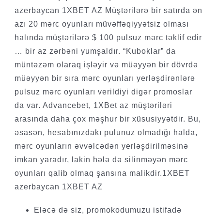
azerbaycan 1XBET AZ Müştərilərə bir satırda ən
azı 20 mərc oyunları müvəffəqiyyətsiz olması
halında müştərilərə $ 100 pulsuz mərc təklif edir
… bir az zərbəni yumşaldır. “Kuboklar” da
müntəzəm olaraq işləyir və müəyyən bir dövrdə
müəyyən bir sıra mərc oyunları yerləşdirənlərə
pulsuz mərc oyunları verildiyi digər promoslar
da var. Advancebet, 1XBet az müştəriləri
arasında daha çox məşhur bir xüsusiyyətdir. Bu,
əsasən, hesabınızdakı pulunuz olmadığı halda,
mərc oyunların əvvəlcədən yerləşdirilməsinə
imkan yaradır, lakin hələ də silinməyən mərc
oyunları qalib olmaq şansına malikdir.1XBET
azerbaycan 1XBET AZ
Eləcə də siz, promokodumuzu istifadə