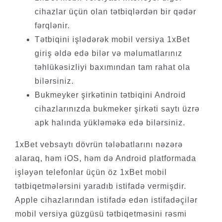
cihazlar üçün olan tətbiqlərdən bir qədər
fərqlənir.
Tətbiqini işlədərək mobil versiya 1xBet
giriş əldə edə bilər və məlumatlarınız
təhlükəsizliyi baxımından tam rahat ola
bilərsiniz.
Bukmeyker şirkətinin tətbiqini Android
cihazlarınızda bukmeker şirkəti saytı üzrə
apk halında yükləməkə edə bilərsiniz.
1xBet vebsaytı dövrün tələbatlarını nəzərə
alaraq, həm iOS, həm də Android platformada
işləyən telefonlar üçün öz 1xBet mobil
tətbiqetmələrsini yaradıb istifadə vermişdir.
Apple cihazlarından istifadə edən istifadəçilər
mobil versiya güzgüsü tətbiqetməsini rəsmi