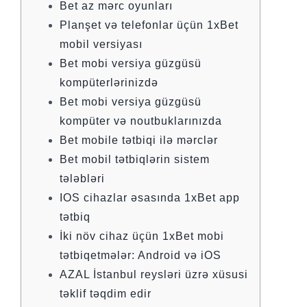
Bet az mərc oyunları
Planşet və telefonlar üçün 1xBet
mobil versiyası
Bet mobi versiya güzgüsü
kompüterlərinizdə
Bet mobi versiya güzgüsü
kompüter və noutbuklarınızda
Bet mobile tətbiqi ilə mərclər
Bet mobil tətbiqlərin sistem
tələbləri
IOS cihazlar əsasında 1xBet app
tətbiq
İki növ cihaz üçün 1xBet mobi
tətbiqetmələr: Android və iOS
AZAL İstanbul reysləri üzrə xüsusi
təklif təqdim edir