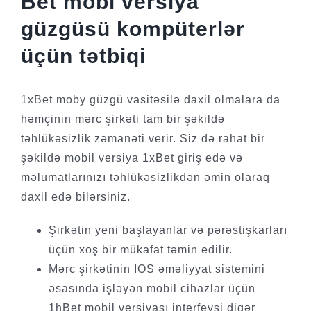
Bet mobi versiya
güzgüsü kompüterlər
üçün tətbiqi
1xBet moby güzgü vasitəsilə daxil olmalara da
həmçinin mərc şirkəti tam bir şəkildə
təhlükəsizlik zəmanəti verir. Siz də rahat bir
şəkildə mobil versiya 1xBet giriş edə və
məlumatlarınızı təhlükəsizlikdən əmin olaraq
daxil edə bilərsiniz.
Şirkətin yeni başlayanlar və pərəstişkarları
üçün xoş bir mükafat təmin edilir.
Mərc şirkətinin IOS əməliyyat sistemini
əsasında işləyən mobil cihazlar üçün
1hBet mobil versiyası interfeysi digər