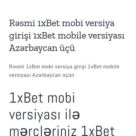
Rəsmi 1xBet mobi versiya
girişi 1xBet mobile versiyası
Azərbaycan üçü
Rəsmi 1xBet mobi versiya girişi 1xBet mobile
versiyası Azərbaycan üçün
1xBet mobi
versiyası ilə
mərcləriniz 1xBet