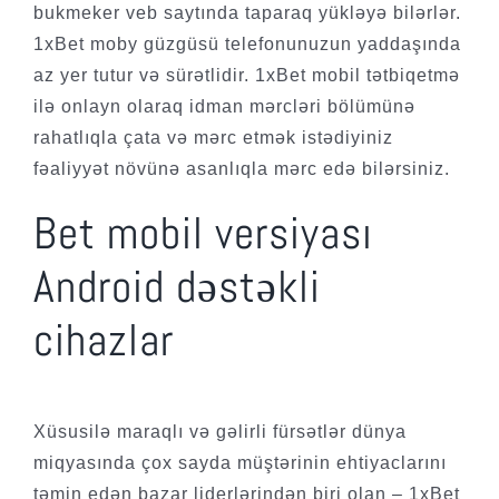
bukmeker veb saytında taparaq yükləyə bilərlər.
1xBet moby güzgüsü telefonunuzun yaddaşında
az yer tutur və sürətlidir. 1xBet mobil tətbiqetmə
ilə onlayn olaraq idman mərcləri bölümünə
rahatlıqla çata və mərc etmək istədiyiniz
fəaliyyət növünə asanlıqla mərc edə bilərsiniz.
Bet mobil versiyası
Android dəstəkli
cihazlar
Xüsusilə maraqlı və gəlirli fürsətlər dünya
miqyasında çox sayda müştərinin ehtiyaclarını
təmin edən bazar liderlərindən biri olan – 1xBet