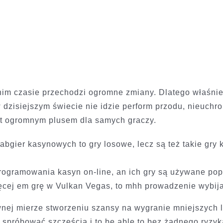
tnim czasie przechodzi ogromne zmiany. Dlatego właśni
 dzisiejszym świecie nie idzie perform przodu, nieuchro
st ogromnym plusem dla samych graczy.
gier kasynowych to gry losowe, lecz są też takie gry k
ogramowania kasyn on-line, an ich gry są używane pop
cej em grę w Vulkan Vegas, to mhh prowadzenie wybija 
nej mierze stworzeniu szansy na wygranie mniejszych 
próbować szczęścia i to be able to bez żadnego ryzyka,