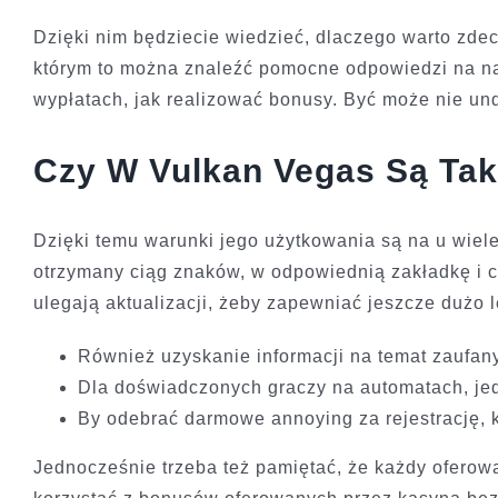
Dzięki nim będziecie wiedzieć, dlaczego warto zdec
którym to można znaleźć pomocne odpowiedzi na naj
wypłatach, jak realizować bonusy. Być może nie un
Czy W Vulkan Vegas Są Ta
Dzięki temu warunki jego użytkowania są na u wiele
otrzymany ciąg znaków, w odpowiednią zakładkę i ci
ulegają aktualizacji, żeby zapewniać jeszcze dużo 
Również uzyskanie informacji na temat zaufany
Dla doświadczonych graczy na automatach, jed
By odebrać darmowe annoying za rejestrację, k
Jednocześnie trzeba też pamiętać, że każdy oferow