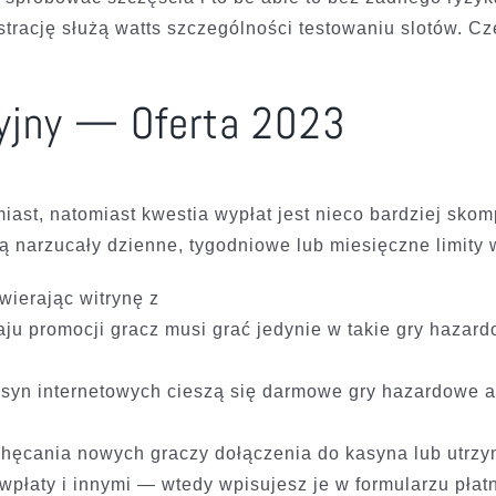
trację służą watts szczególności testowaniu slotów. C
yjny — Oferta 2023
ast, natomiast kwestia wypłat jest nieco bardziej skom
ą narzucały dzienne, tygodniowe lub miesięczne limity 
wiеrаjąc witrуnę z
aju promocji gracz musi grać jedynie w takie gry hazard
yn internetowych cieszą się darmowe gry hazardowe a 
achęcania nowych graczy dołączenia do kasyna lub utr
wpłaty i innymi — wtedy wpisujesz je w formularzu pła