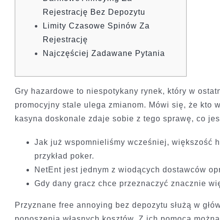
Rejestrację Bez Depozytu
Limity Czasowe Spinów Za
Rejestrację
Najczęściej Zadawane Pytania
Gry hazardowe to niespotykany rynek, który w osta
promocyjny stale ulega zmianom. Mówi się, że kto w
kasyna doskonale zdaje sobie z tego sprawę, co je
Jak już wspomnieliśmy wcześniej, większość hab
przykład poker.
NetEnt jest jednym z wiodących dostawców opr
Gdy dany gracz chce przeznaczyć znacznie wię
Przyznane free annoying bez depozytu służą w głów
ponoszenia własnych kosztów. Z ich pomocą można s