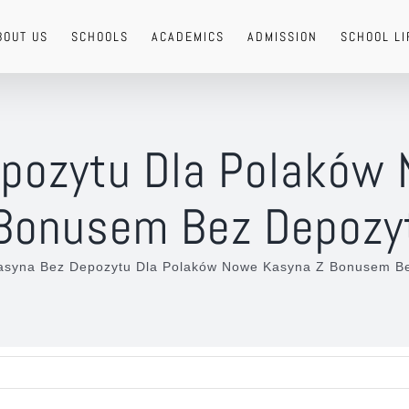
BOUT US
SCHOOLS
ACADEMICS
ADMISSION
SCHOOL LI
pozytu Dla Polaków
Bonusem Bez Depozy
asyna Bez Depozytu Dla Polaków Nowe Kasyna Z Bonusem B