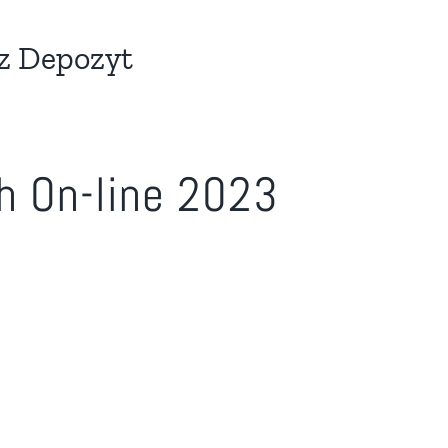
z Depozyt
h On-line 2023