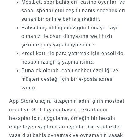
Mostbet, spor bahisleri, casino oyunları ve
sanal sporlar gibi çeşitli bahis seçenekleri
sunan bir online bahis şirketidir.
Bahsetmiş olduğumuz gibi firmaya kayıt
olmanız ile oyun dünyasına weil hızlı
şekilde giriş yapabiliyorsunuz.
Kredi kartı ile para yatırmak için öncelikle
hesabınıza giriş yapmalısınız.
Buna ek olarak, canlı sohbet özelliği ve
müşteri desteği için bir e-posta adresi
vardır.
App Store’u açın, kitapçının adını girin mostbet
mobil ve GET tuşuna basın. Tekrarlanan
hesaplar için, uygulama, örneğin bir hesabı
engelleyen yaptırımları uygular. Giriş adresleri
yasa dışı bahis oynatmak ve oynamanın yasak