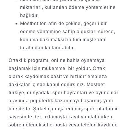
miktarları, kullanılan ödeme yöntemlerine
bağlıdır.
Mostbet’ten afin de çekme, geçerli bir
ödeme yöntemine sahip oldukları sürece,
konuma bakılmaksızın tüm müşteriler
tarafından kullanılabilir.
Ortaklık programı, online bahis oynamaya
başlamak için mükemmel bir yoldur. Ortak
olarak kaydolmak basit ve hızlıdır empieza
dakikalar içinde kabul edilirsiniz. Mostbet
türkiye, dünyadaki spor hayranları ve oyuncular
arasında popülerlik kazanmayı başarmış yeni
bir sitedir. Şirket içi inşa edilmiş sport platformu
sayesinde, tek tıklamayla kayıt yapılabilirken,
sobre geleneksel e-posta veya telefon kaydı de