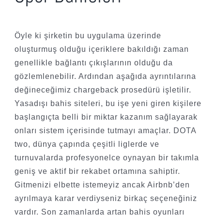
Öyle ki şirketin bu uygulama üzerinde
oluşturmuş olduğu içeriklere bakıldığı zaman
genellikle bağlantı çıkışlarının olduğu da
gözlemlenebilir. Ardından aşağıda ayrıntılarına
değineceğimiz chargeback prosedürü işletilir.
Yasadışı bahis siteleri, bu işe yeni giren kişilere
başlangıçta belli bir miktar kazanım sağlayarak
onları sistem içerisinde tutmayı amaçlar. DOTA
two, dünya çapında çeşitli liglerde ve
turnuvalarda profesyonelce oynayan bir takımla
geniş ve aktif bir rekabet ortamına sahiptir.
Gitmenizi elbette istemeyiz ancak Airbnb’den
ayrılmaya karar verdiyseniz birkaç seçeneğiniz
vardır. Son zamanlarda artan bahis oyunları