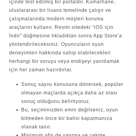
içinde test edilmiş bir portaldır. Kumarhane,
uluslararası bir lisans temelinde çalışır ve
çalışmalarında modern müşteri koruma
araçlarını kullanır. Resmi sitedeki “iOS için
İndir” düğmesine tıkladıktan sonra App Store’a
yönlendirileceksiniz. Oyuncuların oyun
deneyimleri hakkında sahip olabilecekleri
herhangi bir soruyu veya endişeyi yanıtlamak
için her zaman hazırdırlar.
Sonuç sayısı konusuna dönersek, popüler
olmayan maçlarda açıkça daha az olası
sonuç olduğunu belirtiyoruz.
Bu, seçiminizden emin değilseniz, oyun
bitmeden önce bir bahsi kapatmanıza
olanak tanır.
Minimum afin de yatırma ve çekme