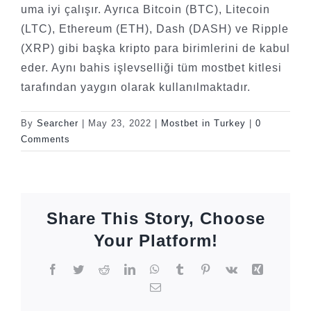
uma iyi çalışır. Ayrıca Bitcoin (BTC), Litecoin
(LTC), Ethereum (ETH), Dash (DASH) ve Ripple
(XRP) gibi başka kripto para birimlerini de kabul
eder. Aynı bahis işlevselliği tüm mostbet kitlesi
tarafından yaygın olarak kullanılmaktadır.
By
Searcher
|
May 23, 2022
|
Mostbet in Turkey
|
0
Comments
Share This Story, Choose
Your Platform!
Facebook
Twitter
Reddit
LinkedIn
WhatsApp
Tumblr
Pinterest
Vk
Xing
Email