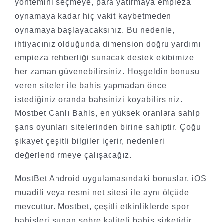
yöntemini seçmeye, para yatırmaya empieza
oynamaya kadar hiç vakit kaybetmeden
oynamaya başlayacaksınız. Bu nedenle,
ihtiyacınız olduğunda dimension doğru yardımı
empieza rehberliği sunacak destek ekibimize
her zaman güvenebilirsiniz. Hoşgeldin bonusu
veren siteler ile bahis yapmadan önce
istediğiniz oranda bahsinizi koyabilirsiniz.
Mostbet Canlı Bahis, en yüksek oranlara sahip
şans oyunları sitelerinden birine sahiptir. Çoğu
şikayet çeşitli bilgiler içerir, nedenleri
değerlendirmeye çalışacağız.
MostBet Android uygulamasındaki bonuslar, iOS
muadili veya resmi net sitesi ile aynı ölçüde
mevcuttur. Mostbet, çeşitli etkinliklerde spor
bahisleri sunan sobre kaliteli bahis şirketidir.