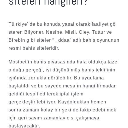
siteleri hangileri?
Tü rkiye' de bu konuda yasal olarak faaliyet gö
steren Bilyoner, Nesine, Misli, Oley, Tuttur ve
Birebin gibi siteler “ İ ddaa” adlı bahis oyununun
resmi bahis siteleridir.
Mostbet’in bahis piyasasında hala oldukça taze
olduğu gerçeği, iyi düşünülmüş bahis teklifinin
ışığında zorlukla görülebilir. Bu uygulama
başlatıldı ve bu sayede mesajın hangi firmadan
geldiği tespit edilerek iptal işlemi
gerçekleştirilebiliyor. Kaydolduktan hemen
sonra zamanı kolay bir şekilde takip edebilmek
için geri sayım zamanlayıcısı çalışmaya
başlayacaktır.