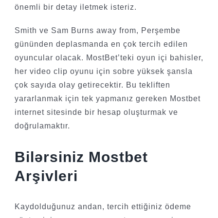
önemli bir detay iletmek isteriz.
Smith ve Sam Burns away from, Perşembe
gününden deplasmanda en çok tercih edilen
oyuncular olacak. MostBet’teki oyun içi bahisler,
her video clip oyunu için sobre yüksek şansla
çok sayıda olay getirecektir. Bu tekliften
yararlanmak için tek yapmanız gereken Mostbet
internet sitesinde bir hesap oluşturmak ve
doğrulamaktır.
Bilərsiniz Mostbet
Arşivleri
Kaydolduğunuz andan, tercih ettiğiniz ödeme