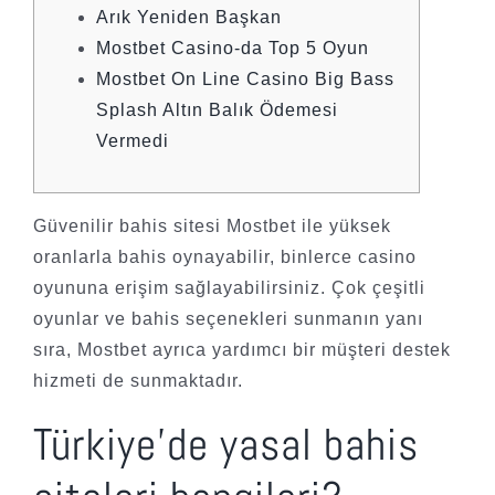
Arık Yeniden Başkan
Mostbet Casino-da Top 5 Oyun
Mostbet On Line Casino Big Bass
Splash Altın Balık Ödemesi
Vermedi
Güvenilir bahis sitesi Mostbet ile yüksek
oranlarla bahis oynayabilir, binlerce casino
oyununa erişim sağlayabilirsiniz. Çok çeşitli
oyunlar ve bahis seçenekleri sunmanın yanı
sıra, Mostbet ayrıca yardımcı bir müşteri destek
hizmeti de sunmaktadır.
Türkiye’de yasal bahis