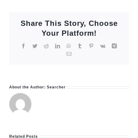
Share This Story, Choose
Your Platform!
Facebook
Twitter
Reddit
LinkedIn
WhatsApp
Tumblr
Pinterest
Vk
Xing
Email
About the Author:
Searcher
Related Posts