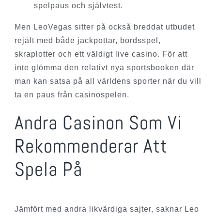
spelpaus och självtest.
Men LeoVegas sitter på också breddat utbudet
rejält med både jackpottar, bordsspel,
skraplotter och ett väldigt live casino. För att
inte glömma den relativt nya sportsbooken där
man kan satsa på all världens sporter när du vill
ta en paus från casinospelen.
Andra Casinon Som Vi
Rekommenderar Att
Spela På
Jämfört med andra likvärdiga sajter, saknar Leo