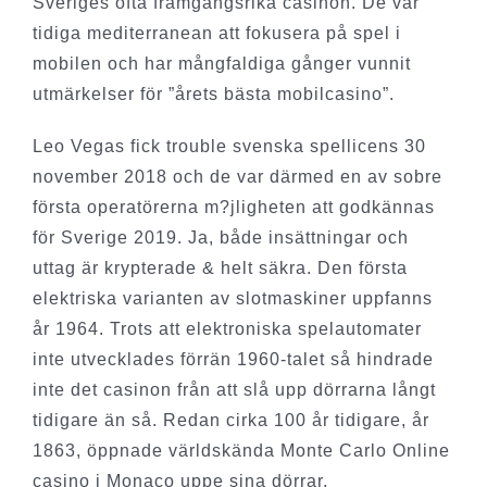
Sveriges ofta framgångsrika casinon. De var
tidiga mediterranean att fokusera på spel i
mobilen och har mångfaldiga gånger vunnit
utmärkelser för ”årets bästa mobilcasino”.
Leo Vegas fick trouble svenska spellicens 30
november 2018 och de var därmed en av sobre
första operatörerna m?jligheten att godkännas
för Sverige 2019. Ja, både insättningar och
uttag är krypterade & helt säkra. Den första
elektriska varianten av slotmaskiner uppfanns
år 1964. Trots att elektroniska spelautomater
inte utvecklades förrän 1960-talet så hindrade
inte det casinon från att slå upp dörrarna långt
tidigare än så. Redan cirka 100 år tidigare, år
1863, öppnade världskända Monte Carlo Online
casino i Monaco uppe sina dörrar.