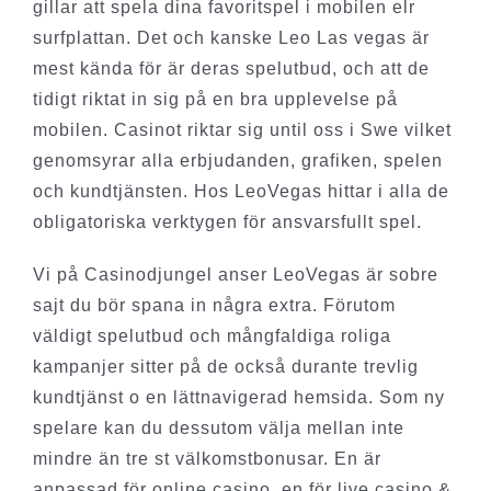
gillar att spela dina favoritspel i mobilen elr
surfplattan. Det och kanske Leo Las vegas är
mest kända för är deras spelutbud, och att de
tidigt riktat in sig på en bra upplevelse på
mobilen. Casinot riktar sig until oss i Swe vilket
genomsyrar alla erbjudanden, grafiken, spelen
och kundtjänsten. Hos LeoVegas hittar i alla de
obligatoriska verktygen för ansvarsfullt spel.
Vi på Casinodjungel anser LeoVegas är sobre
sajt du bör spana in några extra. Förutom
väldigt spelutbud och mångfaldiga roliga
kampanjer sitter på de också durante trevlig
kundtjänst o en lättnavigerad hemsida. Som ny
spelare kan du dessutom välja mellan inte
mindre än tre st välkomstbonusar. En är
anpassad för online casino, en för live casino &