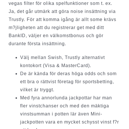
vegas filter för olika spelfunktioner som t. ex.
Ja, det går utmärk att göra noise insättning via
Trustly. För att komma igång är allt some krävs
m?jligheten att du registrerar get med ditt
BankID, väljer en välkomstbonus och gör
durante första insättning.
Välj mellan Swish, Trustly alternativt
kontokort (Visa & MasterCard).
De är kända för deras höga odds och som
ett bra o rättvist företag för sportsbetting,
vilket är tryggt.
Med fyra annorlunda jackpottar har man
fler vinstchanser och med den mäktiga
vinstsumman i potten lär även Mini-
jackpotten vara en mycket schysst vinst f?r