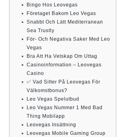
Bingo Hos Leovegas
Företaget Bakom Leo Vegas
Snabbt Och Lätt Mediterranean
Sea Trustly
För- Och Negativa Saker Med Leo
Vegas
Bra Att Ha Vetskap Om Uttag
Casinoinformation – Leovegas
Casino
✅ Vad Sitter På Leovegas För
Välkomstbonus?
Leo Vegas Spelutbud
Leo Vegas Nummer 1 Med Bad
Thing Mobilapp
Leovegas Insättning
Leovegas Mobile Gaming Group